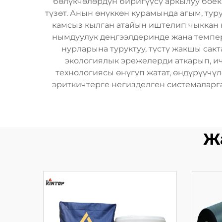
бөлүкчөлөрдүн биригүүсү аркылуу боёк 
түзөт. Анын өнүккөн курамында агым, тур
камсыз кылган атайын иштелип чыккан к
нымдуулук деңгээлдеринде жана темпера
нурларына туруктуу, түстү жакшы сакт
экологиялык эрежелерди аткарып, и
технологиясы өнүгүп жатат, өндүрүүч
эриткичтерге негизделген системаларг
Ж