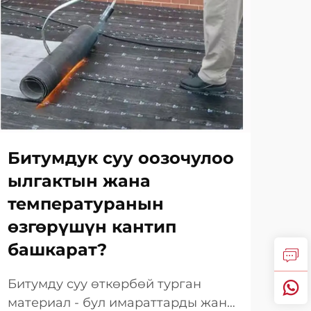
Битумдук суу оозочулоо
Су
ылгактын жана
це
температуранын
ба
өзгөрүшүн кантип
өт
башкарат?
ма
са
Битумду суу өткөрбөй турган
материал - бул имараттарды жана
Кур