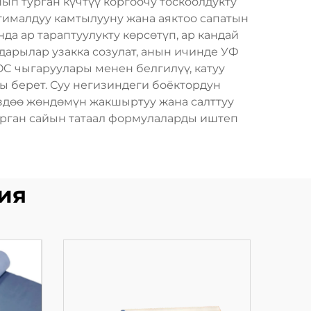
ып турган күчтүү коргоочу тоскоолдукту
птималдуу камтылууну жана аяктоо сапатын
а ар тараптуулукту көрсөтүп, ар кандай
дарылар узакка созулат, анын ичинде УФ
VOC чыгаруулары менен белгилүү, катуу
 берет. Суу негизиндеги боёктордун
здөө жөндөмүн жакшыртуу жана салттуу
арган сайын татаал формулаларды иштеп
ия