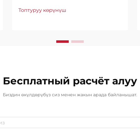
революциялык таасирин түшүнүү.
Топтуруу көрүнүш
Курорттоо өнөр жайы
курулуштарды коргоо
методдорунда айрыкча
өзгөрүүлөрдү байкаган, ал эми
полиуретан гидроизоляциялык
каптамдар сырткы коргоонун
негизги чечими катары пайда
болгон...
Бесплатный расчёт алуу
Биздин өкүлдөрүбүз сиз менен жакын арада байланышат.