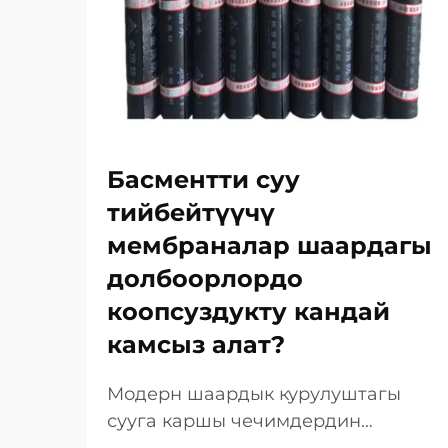
Басментти суу
тийбейтүүчү
мембраналар шаардагы
долбоорлордо
коопсуздукту кандай
камсыз алат?
Модерн шаардык курулуштагы
сууга каршы чечимдердин