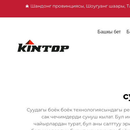
Шандонг провинциясы, Шоугуанг шаары, Т
Башкы бет
Б
с
Суудагы боёк боёк технологиясындагы р
сак чечимдерди сунуш кылат. Бул 
чайырлардан турат, бул аны салттуу э