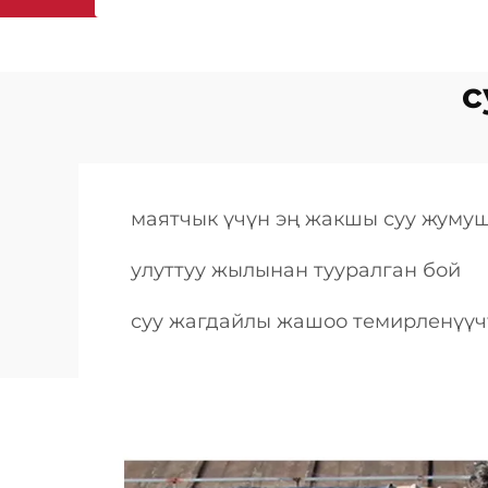
с
маятчык үчүн эң жакшы суу жуму
улуттуу жылынан тууралган бой
суу жагдайлы жашоо темирленүүч