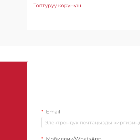
маанилүү ролу Шаардык
Топтуруу көрүнүш
өнүгүштүн өзгөрүп турган
сценарийинде басментти сууга
каршы мембраналар курулуштук
коопсуздук жана конструкциялык
бүтүндүккө ири бөлүк болуп
саналат. Шаарлар...
Email
Мобилдик/WhatsApp