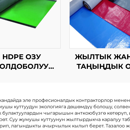
ЖЫЛТЫК ЖА
HDPE ОЗУ
ТАҢЫҢДЫК О
ОЛДОБОЛУУ
КОЛДОБОЛ
БИТУМДУК
СУРУНЧУКК
СУРУНЧУККА
ЧЕКТИРУУ
ЧЕКТИРУУ
 кандайда эле професионалдык контракторлор менен
МЕМБРАНА
ЕМБРАНАСЫ
умушы куттуудун экологияга дөшөмдүү болошу, солв
ик булактуулардын чыгарышын анткоюбүзгө көтөрүп
рөт. Суу жумушы куттуунун жылтырдыкча каралуу та
рип, лагындыкты ачырчылык кылып берет. Тазалоо же