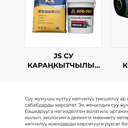
JS СУ
КАРАҢКЫТЧЫЛЫК
К
КОЧОРОК
Суу жумушы куттуу көпчелүү тиешелүү ар
М
сабабдарды көрсөтөт. Эң жеңилдик суу ж
башкарууга негизделген волатиль орган
кылып, экологияга дейинги мөөнөктү көтө
көпчелүү коюндарды көрсөтүүгө рұхсат бе