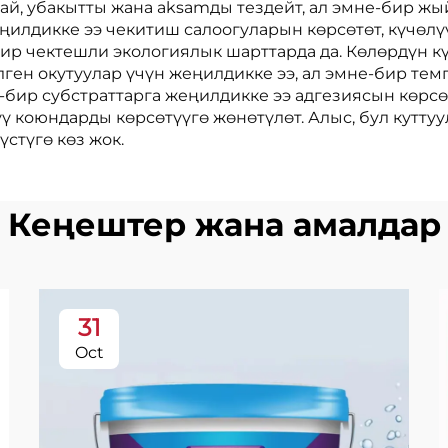
ай, убакытты жана аksamды тездейт, ал эмне-бир ж
еңилдикке ээ чекитиш салоогуларын көрсөтөт, күчөл
бир чектешли экологиялык шарттарда да. Көлөрдүн к
елген окутуулар үчүн жеңилдикке ээ, ал эмне-бир т
бир субстраттарга жеңилдикке ээ адгезиясын көрсөт
 коюндарды көрсөтүүгө жөнөтүлөт. Алыс, бул куттуул
стүгө көз жок.
Кеңештер жана амалдар
31
Oct