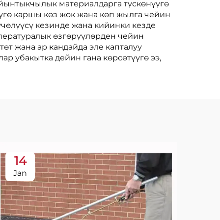
ыйынтыкчылык материалдарга түскөнүүгө
үүгө каршы көз жок жана көп жылга чейин
үчөлүүсү кезинде жана кийинки кезде
емпературалык өзгөрүүлөрден чейин
өт жана ар кандайда эле капталуу
ар убакытка дейин гана көрсөтүүгө ээ,
14
1
Jan
Ja