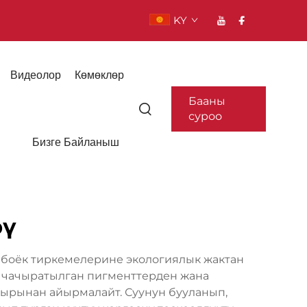
KY
Видеолор
Көмөклөр
Бааны
суроо
Бизге Байланыш
рү
 боёк тиркемелерине экологиялык жактан
ы чачыратылган пигменттерден жана
амырынан айырмалайт. Суунун бууланып,