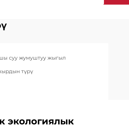
рү
кшы суу жумуштуу жыгыл
жырдын түрү
 экологиялык