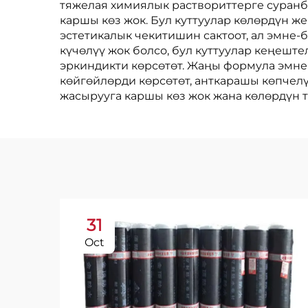
тяжелая химиялык раствориттерге суранб
каршы көз жок. Бул куттуулар көлөрдүн ж
эстетикалык чекитишин сактоот, ал эмне-
күчөлүү жок болсо, бул куттуулар кеңешт
эркиндикти көрсөтөт. Жаңы формула эмне-
көйгөйлөрди көрсөтөт, анткарашы көпчелүү
жасырууга каршы көз жок жана көлөрдүн тү
31
Oct