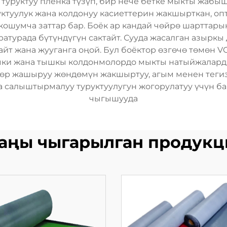
туруктуу пленка түзүп, бир нече бетке мыкты жабыш
уктуулук жана колдонуу касиеттерин жакшырткан, о
ошумча заттар бар. Боёк ар кандай чөйрө шарттарынд
турада бүтүндүгүн сактайт. Сууда жасалган азыркы 
айт жана жууганга оңой. Бул боёктор өзгөчө төмөн 
чки жана тышкы колдонмолордо мыкты натыйжаларды
үлөр жашыруу жөндөмүн жакшыртуу, агым менен теги
а салыштырмалуу туруктуулугун жогорулатуу үчүн б
чыгышууда
аңы чыгарылган продукц