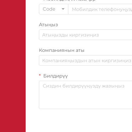
Code
Атыңыз
Компаниянын аты
Билдирүү