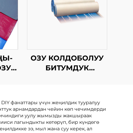
ҢЫ-
ОЗУ КОЛДОБОЛУУ
ЗУ
БИТУМДУК
УУ
СУРУНЧУККА
А
ЧЕКТИРУУ
МЕМБРАНАСЫ
 DIY фанаттары үчүн жеңилдик тууралуу
СЫ
енттук арнамдардан чейин көп чечимдерди
, ичиндиги уулу жымызды жакшыраак
бииси лагындыкты көтөрүп, бир күндөгө
ңилдикке ээ, мыл жана суу керек, ал