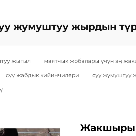
уу жумуштуу жырдын тү
штуу жыгыл
маятчык жобалары үчүн эң жа
суу жабдык кийинчилери
суу жумуштуу 
ү
Жакшырык