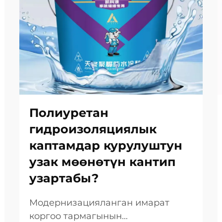
Полиуретан
гидроизоляциялык
каптамдар курулуштун
узак мөөнөтүн кантип
узартабы?
Модернизацияланган имарат
коргоо тармагынын