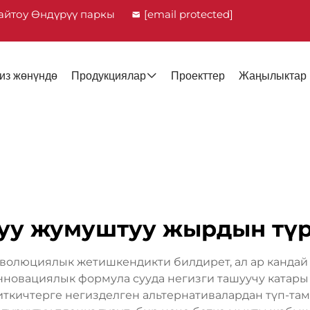
айтоу Өндүрүү паркы
[email protected]
из жөнүндө
Продукциялар
Проекттер
Жаңылыктар
уу жумуштуу жырдын тү
еволюциялык жетишкендикти билдирет, ал ар кандай
инновациялык формула сууда негизги ташуучу катар
риткичтерге негизделген альтернативалардан түп-т