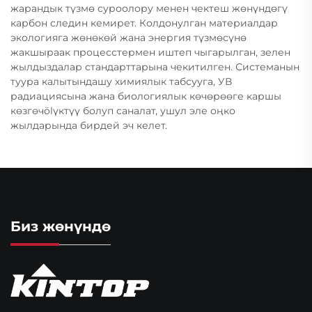
жарандык түзмө суроолору менен чектеш жөнүндөгү
карбон следин кемирет. Колдонулган материалдар
экологияга жөнөкөй жана энергия түзмөсүнө
жакшыраак процесстермен иштеп чыгарылган, зелен
жылдыздалар стандарттарына чекитилген. Системанын
туура калытындашу химиялык табсууга, УВ
радиациясына жана биологиялык көчөрөөге каршы
көзгөчölүктүү болуп саналат, ушул эле оңко
жылдарында бирдей эч келет.
Биз жөнүндө