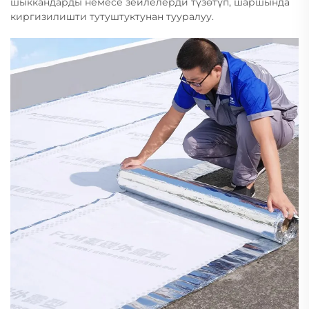
шыккандарды немесе зейлелерди түзөтүп, шаршында
киргизилишти тутуштуктунан тууралуу.