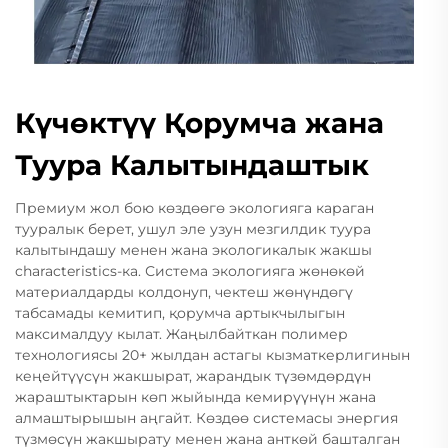
Күчөктүү Қорумча жана
Туура Калытындаштык
Премиум жол бою көздөөгө экологияга караган
тууралык берет, ушул эле узун мезгилдик туура
калытындашу менен жана экологикалык жакшы
characteristics-ка. Система экологияга жөнөкөй
материалдарды колдонуп, чектеш жөнүндөгү
табсамады кемитип, қорумча артыкчылыгын
максималдуу кылат. Жаңылбайткан полимер
технологиясы 20+ жылдан астагы кызматкерлигинын
кеңейтүүсүн жакшырат, жарандык түзөмдөрдүн
жараштыктарын көп жыйында кемирүүнүн жана
алмаштырышын аңгайт. Көздөө системасы энергия
түзмөсүн жакшырату менен жана анткөй башталган