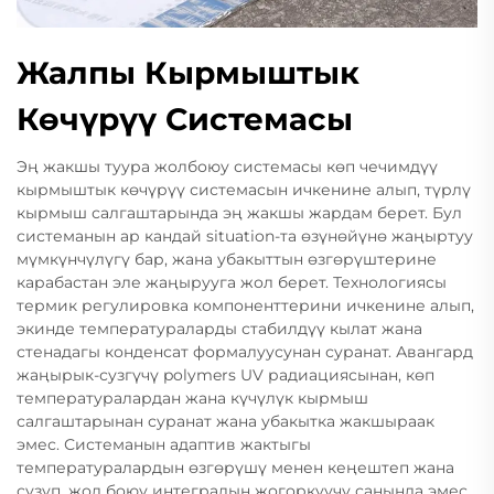
Жалпы Кырмыштык
Көчүрүү Системасы
Эң жакшы туура жолбоюу системасы көп чечимдүү
кырмыштык көчүрүү системасын ичкенине алып, түрлү
кырмыш салгаштарында эң жакшы жардам берет. Бул
системанын ар кандай situation-та өзүнөйүнө жаңыртуу
мүмкүнчүлүгү бар, жана убакыттын өзгөрүштерине
карабастан эле жаңырууга жол берет. Технологиясы
термик регулировка компоненттерини ичкенине алып,
экинде температураларды стабилдүү кылат жана
стенадагы конденсат формалуусунан суранат. Авангард
жаңырык-сузгүчү polymers UV радиациясынан, көп
температуралардан жана күчүлүк кырмыш
салгаштарынан суранат жана убакытка жакшыраак
эмес. Системанын адаптив жактыгы
температуралардын өзгөрүшү менен кеңештеп жана
сузуп, жол боюу интегралын жогоркуучу санында эмес.