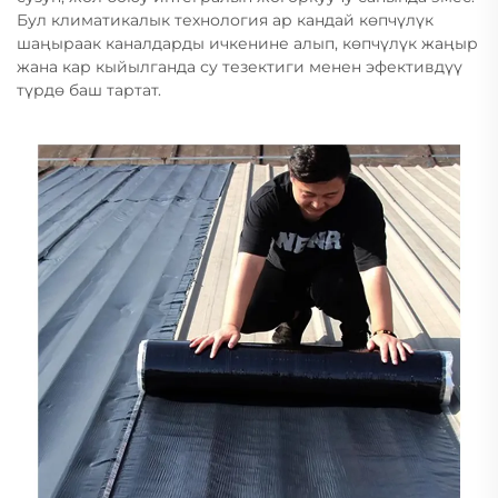
Бул климатикалык технология ар кандай көпчүлүк
шаңыраак каналдарды ичкенине алып, көпчүлүк жаңыр
жана кар кыйылганда су тезектиги менен эфективдүү
түрдө баш тартат.