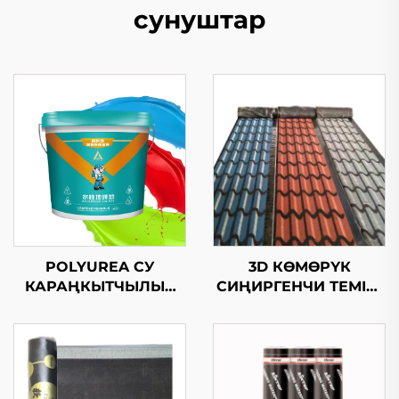
сунуштар
POLYUREA СУ
3D КӨМӨРҮК
КАРАҢКЫТЧЫЛЫК
СИҢИРГЕНЧИ ТЕМІР-
ЖЫЛТЫРМАК
БАС