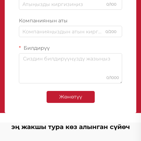
0/100
Компаниянын аты
0/200
Билдирүү
0/1000
Жөнөтүү
эң жакшы тура көз алынган сүйөч