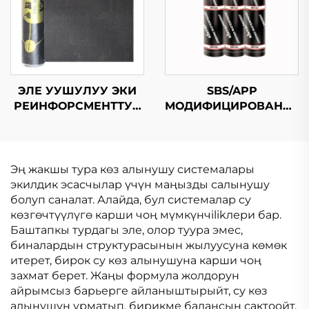
ЭЛЕ УУШУЛУУ ЭКИ
SBS/APP
РЕИНФОРСМЕНТТУК
МОДИФИЦИРОВАННЫ
СУРУНЧУККА
БИТУМДУК
ЧЕКТИРУУ
СУРУНЧУККА
МЕМБРАНАСЫ
ЧЕКТИРУУ
МЕМБРАНАСЫ
Эң жакшы тура көз алынушу системалары
экилдик эсасчылар үчүн маңызды салынушу
болуп саналат. Алайда, бул системалар су
көзгөчтүүлүгө карши чоң мүмкүнчilikлери бар.
Баштапкы турдагы эле, олор туура эмес,
биналардын структурасынын жылуусуна көмөк
итерет, бирок су көз алынушуна карши чоң
захмат берет. Жаңы формула жолдорун
айрымсыз барьерге айланыштырыйт, су көз
алынушун урматып, бирикме балансын сактоойт.