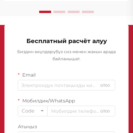
Бесплатный расчёт алуу
Биздин өкүлдөрүбүз сиз менен жакын арада
байланышат.
Email
0/100
Мобилдик/WhatsApp
Code
0/100
Атыңыз