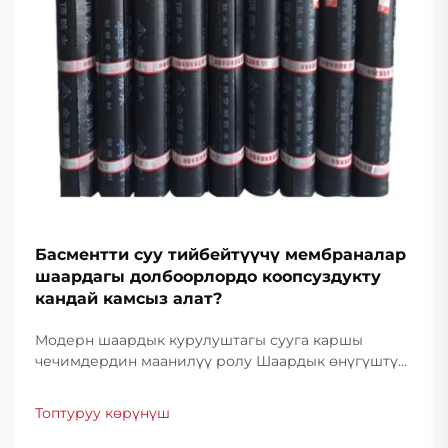
Басментти суу тийбейтүүчү мембраналар
шаардагы долбоорлордо коопсуздукту
кандай камсыз алат?
Модерн шаардык курулуштагы сууга каршы
чечимдердин маанилүү ролу Шаардык өнүгүштүн
өзгөрүп турган сценарийинде басментти сууга
каршы мембраналар курулуштук коопсуздук жана
Топтуруу көрүнүш
конструкциялык бүтүндүккө ири бөлүк болуп
саналат. Шаарлар...