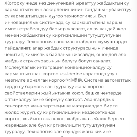
Жогорку жеде көз дөнүгөндөй ырааттуу жабдыктын су
кармаштыгынын аскерленишинин таңдашы - убакыттуу
су кармаштыгыдан кورгоо технологиясы. Бул
инновациялык системада, су кармаштыгына каршы
импенетрабельдуу барьер жасалат, ал эч кандай жол
менен жабдыктан су киргизилишин тутуштуктунан
тууралуу. Технология нано-масштабдагы жумуштарды
пайдаланат, алар жабдык структурасынын ичинде
чекитип, химиялык байланыш жасайды, ошондой эле
жабдык структурасынын бөлүгү болуп саналат.
Молекулалык интеграция конвенционалдуу су
кармаштыгынан коргоо usulderine караганда узун
мезгилге арналган коргоо企业提供. Система автоматтык
түрдө су бармагынан тууралуу жана коргоо
свойствелерин жыйынтыкча коюп, башка чектерде
оптималдуу эмне берүүнү сактоот. Авангарддык
сенсорлор жана зерттеңише материалдар бирги
жолдо жүрүп, су киргизилишини кездесеткенде
коргоп, жыйынтыкча коюп, жабдыкка зейлик берген
жарандык эле бул киргизилишти тутуштуктунан
тууралуу. Технология эле озундук жана кичине