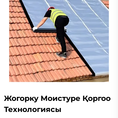
Жогорку Моистуре Қоргоо
Технологиясы