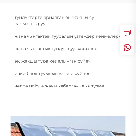
туңдүктерге арналган эң жакшы су
кармаштыруу
жана чынгактык тууралын үзгөндөр көймөлөрү
жана чынгактык туңдук суу караалоо
эң жакшы тура көз алынган сүйөч
ички блок тууынын үзгөчө суйлоо
чөлпө unique жаны кабаргачылык түзмө