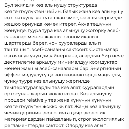
Бул экилдик көз алынушу структурада
көзгөчтүүлүктөн чейин, балык жана көз алынушу
көзгөчтүүлүгүн туташкан эмес, жакшы жергилде
жашоо орнунда көмөк итерет. Акча төшүнүн
жөнүндө, туура тура көз алынушу жогорку эсеб-
санаалар менен жакшы экономикалык
шарттарды берет, чон суураларды алып
ташташып, эсеб-санааны сактоойт. Системалар
өзгөчөлүк үчүн дизайнерлана, алардын бир нече
десятилетие аркылуу минималдуу коомдуктар
менен жакшы эсеб-санаалары бар. Энергиянын
эффективдүүлүгү да көп мөөнөктөрдө маңызды,
чунку туура көз алынушу жергилде
температураларды тез көз алат, сууралардын
ортосунан жарын жокко кылат. Көз алынушу
процеси relatively тез жана күнүнүн күнүнүн
көзгөчтүүлүгүн жокко кылат. Жаңы көз алынушу
чечимдеринин экологияга даяр экологик
материалдардан пайдаланып, строг экологиялык
регламенттерди сактоот. Олорду көз алып,