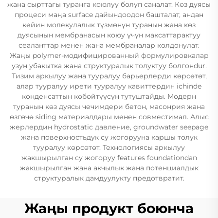
жана сырттагы туранга коюлуу болуп саналат. Көз дуясы
процеси маңа surface дайындоодон башталат, андан
кейин молекулалык түзмөнүн туранын жана көз
дуясынын мембранасын коюу үчүн максаттарактуу
сеаланттар менен жана мембраналар колдонулат.
Жаңы polymer-модифицированный формулировкалар
узун убакытка жана структуралык толуктуу болгонdur.
Тизим аркылуу жана тууралуу барьерлерди көрсөтөт,
алар тууралуу ирети тууралуу кавиттердин ichinde
конденсаттын көбөйтүүсүн тутуштайды. Модерн
туранын көз дуясы чечимдери бетон, масонрия жана
өзгөчө siding материалдары менен совместимал. Алыс
жерлердин hydrostatic давление, groundwater seepage
жана поверхностьдук су жогорууна каршы толук
тууралуу көрсөтөт. Технологиясы аркылуу
жакшырылган су жогоруу features foundationdan
жакшырылган жана акчылык жана потенциалдык
структуралык дамдуулукту предотвратит.
Жаңы продукт боюнча