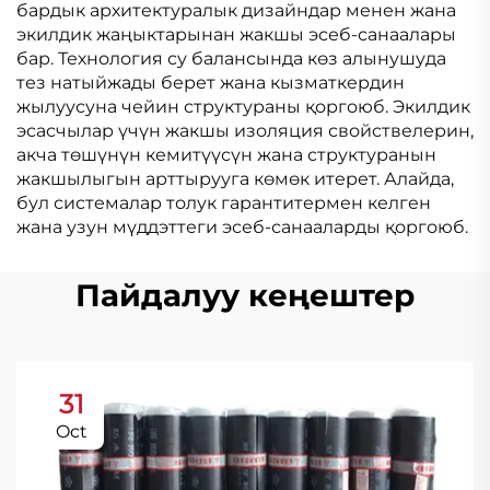
бардык архитектуралык дизайндар менен жана
экилдик жаңыктарынан жакшы эсеб-санаалары
бар. Технология су балансында көз алынушуда
тез натыйжады берет жана кызматкердин
жылуусуна чейин структураны қоргоюб. Экилдик
эсасчылар үчүн жакшы изоляция свойствелерин,
акча төшүнүн кемитүүсүн жана структуранын
жакшылыгын арттырууга көмөк итерет. Алайда,
бул системалар толук гарантитермен келген
жана узун мүддэттеги эсеб-санааларды қоргоюб.
Пайдалуу кеңештер
31
Oct