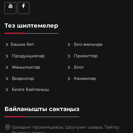
Тез шилтемелер
Башкы бет
Биз жөнүндө
Продукциялар
Проекттер
Жаңылыктар
Блог
Видеолор
Көмөклөр
Бизге Байланыш
Байланышты сактаңыз
Шандонг провинциясы, Шоугуанг шаары, Тайтоу
Өндүрүү паркы