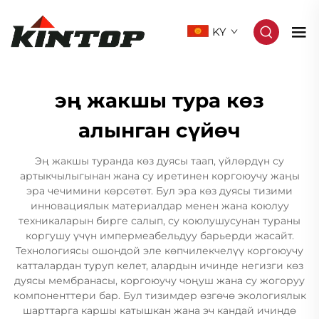
KY
эң жакшы тура көз
алынган сүйөч
Эң жакшы туранда көз дуясы таап, үйлөрдүн су
артыкчылыгынан жана су иретинен коргоюучу жаңы
эра чечимини көрсөтөт. Бул эра көз дуясы тизими
инновациялык материалдар менен жана коюлуу
техникаларын бирге салып, су коюлушусунан тураны
коргушу үчүн импермеабельдуу барьерди жасайт.
Технологиясы ошондой эле көпчилекчелүү коргоюучу
катталардан туруп келет, алардын ичинде негизги көз
дуясы мембранасы, коргоюучу чоңуш жана су жогоруу
компоненттери бар. Бул тизимдер өзгөчө экологиялык
шарттарга каршы катышкан жана эч кандай ичиндө