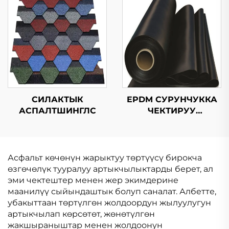
СИЛАКТЫК
EPDM СУРУНЧУККА
АСПАЛТШИНГЛС
ЧЕКТИРУУ
МЕМБРАНАСЫ
Асфальт көчөнүн жарыктуу төртүүсү бирокча
өзгөчөлүк тууралуу артыкчылыктарды берет, ал
эми чектештер менен жер экимдерине
маанилүү сыйындаштык болуп саналат. Албетте,
убакыттаан төртүлгөн жолдоордун жылуулугун
артыкчылап көрсөтөт, жөнөтүлгөн
жакшыраныштар менен жолдоонун