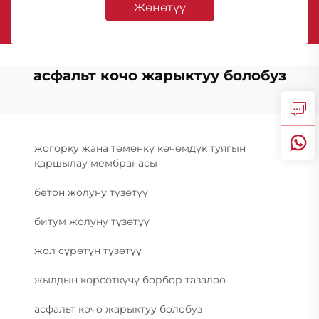
Жөнөтүү
асфальт кочо жарыктуу болобуз
жогорку жана төмөнкү көчөмдүк туягын
қаршылау мембранасы
бетон жолуну түзөтүү
битум жолуну түзөтүү
жол сүрөтүн түзөтүү
жылдын көрсөткүчү борбор тазалоо
асфальт кочо жарыктуу болобуз