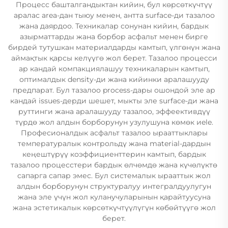
Процесс башталгандыктан кийин, бул көрсөткүчтүү
аралас area-дан тыюу менен, антта surface-ди тазалоо
жана даярдоо. Техникалар сонунан кийин, бардык
азырматтарды жана борбор асфальт менен бирге
бирдей тутушкан материалдарды камтып, үлгөнүн жана
аймақтык қарсы келүүгө жол берет. Тазалоо процесси
ар кандай компакциялашуу техникаларын камтып,
оптималдык density-ди жана кийинки аралашууду
предпарат. Бул тазалоо process-дары ошондой эле ар
кандай issues-дерди шешет, мыкты эле surface-ди жана
руттинги жана аралашууду тазалоо, эффеективдүү
түрдө жол алдын борборунун узулушуна көмөк иele.
Професионалдык асфальт тазалоо ырааттыклары
температуралык контрольдү жана material-дардын
кеңештүрүү коэффициенттерин камтып, бардык
тазалоо процесстери бардык өлчөмдө жана күчөлүктө
сапарга сапар эмес. Бул системалык ырааттык жол
алдын борборунун структуралуу интегралдуулугун
жана эле үчүн жол куланучуларынын қарайтуусуна
жана эстетикалык көрсөткүчтүүлүгүн көбөйтүүгө жол
берет.