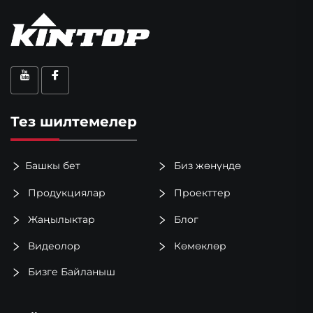
Тез шилтемелер
Башкы бет
Биз жөнүндө
Продукциялар
Проекттер
Жаңылыктар
Блог
Видеолор
Көмөклөр
Бизге Байланыш