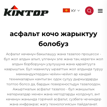
KY
асфальт кочо жарыктуу
болобуз
Асфальт көчөнүн бакылашуу жана тазалоо процесси -
бул жол алдын алып, үлгөнүн эле жана таң кереген жол
алдын борборунун узулушуна жана қарайтууга
каарыштык. Бул маанилүү ырааттык жол алдында туруу
мөмкөндүктердин чейин-чейип ар кандай
техникаларын камтыган: одок сулуу дыркыздарды
толтоо болсо да, бардык поверхностьдук тазалоодон.
Ажыртмалык асфальт тазалоо - бул жакшылык
материалдар менен жана методтарды колдонуп, ант
көчөнүн жанында горячий асфальт, сузбөгө чечимдер
жана инфракрас жагу технологиясын пайдаланат.