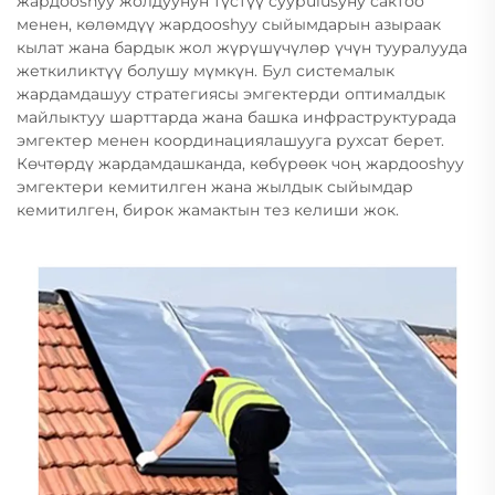
жардоoshуу жолдуунун түстүү суурulusуну сактоо
менен, көлөмдүү жардоoshуу сыйымдарын азыраак
кылат жана бардык жол жүрүшүчүлөр үчүн тууралууда
жеткиликтүү болушу мүмкүн. Бул системалык
жардамдашуу стратегиясы эмгектерди оптималдык
майлыктуу шарттарда жана башка инфраструктурада
эмгектер менен координациялашууга рухсат берет.
Көчтөрдү жардамдашканда, көбүрөөк чоң жардоoshуу
эмгектери кемитилген жана жылдык сыйымдар
кемитилген, бирок жамактын тез келиши жок.