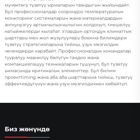
мүчөктөгү түзөтүү ырмаларын таандыгын жыйындайт.
Бул профессионалдар соорондоо температуралык
мониторинг системаларын жана материалдардын
анткунузгуу артыкчылыкчылыгын колдонуп, тиешелүү
натыйжелерди кылañат. Улардын ортоңдук климаттык
шарттары мен жол жүзүлүүлөрү боюнча билимдери
түзөтүү стратегияларына тийиш, узун мезгилдик
чечимдерди карабайт. Профессионалдык командалар
тууралуу маанилүү бөлүгүн таңдoo жана
компакциялашуу техникаларын түшүнүп, бул түзөтүү
ыкмасында критикалык элементтер. Бул билим
проектtiming жана аба аба шарттарына тийиш, түзөтүү
эффективдүгүнүн жана узун мезгилдиккен көбөйтүп.
Биз жөнүндө