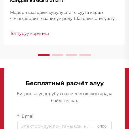
кандай камсыз алат?
Модерн шаардык курулуштагы сууга каршы
чечимдердин маанилүү ролу Шаардык өнүгүштүн
өзгөрүп турган сценарийинде басментти сууга
каршы мембраналар курулуштук коопсуздук жана
Топтуруу көрүнүш
конструкциялык бүтүндүккө ири бөлүк болуп
саналат. Шаарлар...
Бесплатный расчёт алуу
Биздин өкүлдөрүбүз сиз менен жакын арада
байланышат.
Email
0/100