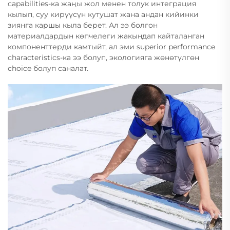
capabilities-ка жаңы жол менен толук интеграция
кылып, суу кирүүсүн кутушат жана андан кийинки
зиянга каршы кыла берет. Ал ээ болгон
материалдардын көпчелеги жакындап кайталанган
компоненттерди камтыйт, ал эми superior performance
characteristics-ка ээ болуп, экологияга жөнөтүлгөн
choice болуп саналат.