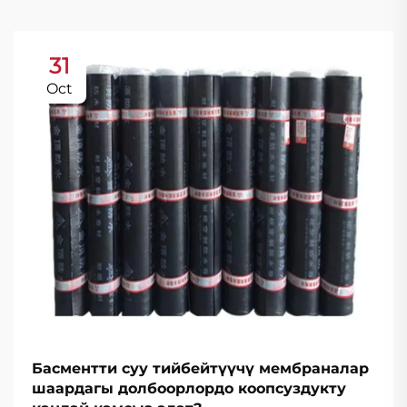
31
Oct
Басментти суу тийбейтүүчү мембраналар
шаардагы долбоорлордо коопсуздукту