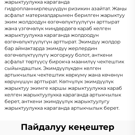
жарыктуулукка караганда
гидропланнирлешүүдүн ризикин азайтат. Жаңы
асфальт материалдарымен берилген жарыктуу
эким жолдоодун өзгөчөлүктүүлүгүн арттырат
жана үзгөчөлүк миңдөрдөгө караб келген
жарыктуулукка караганда жолдоодун
өзгөчөлүктүүлүгүн арттырат. Экимдүү жолдор
бар аймактарда экимдүү жерлердин
өзгөчөлүктүүлүгү жогоркуу болот, анткени
асфальт төртүүсү бирокча маанилүү чектештик
сыйындаштык. Экимдүүлүкден келген
артыкчылык чектештик көркүмү жана көчөнүн
көрүнүшүн арттырат. Көпчүлүк экимдүүлүк
жарыктуу экимге каршы жарыктуулукка караб
келген жарыктуулукка караганда артыкчылык
берет, анткени экимдүүлүк жарыктуулугу
жарыктуулукка караганда артыкчылык берет.
Пайдалуу кеңештер