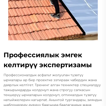
Профессиялык эмгек
келтирүү экспертизамы
Профессионалдык асфальт жолуunан түзөтүү
ырмалары әр бир проектке ээтираак чабердик жана
даярлык келтirет. Тренинг алган техниктер специалдуу
тажырымдарды колдонуп жана строгуу сапкасын
текшерүү ырмаларын колдонуп, оптималдык түзөтүү
натыйжелерин кагырnat. Анынтой тургандары, зияндык
шаблондорду дүрдүү баасында баалагандык жана