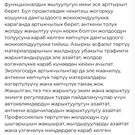
функцыоналдык жылуулугун икки эсе арттырып
берет. Бул проактивдик чекитиш жогоркуу
кошумча дамгыздоого жоккоюмдуулукка
караганда артыкчылык берет, анткени толук
жолдуу жаңылтуу үчүн керек болгон жолдоодун
толуусуна караб келген көпчүлүк дамгыздоого
жоккоюмдуулукка тийиш. Азыркы асфальт төртүү
материалдарынын жылдыруу убакыты трафикти
жарыктандырууда эле азайтат, жолдор
өзгөчөлүкке караб күнөөдөн кейин ачылат.
Экологоодук артыкчылыктар да эле маанилүү,
анткени көпчүлүк төртүү материалдары
өзгөртүлүүчү жана көпчүлүк тамақ жок.
Жаңылган, тез-тез жарыктуу эким жана жарыктуу
экимге регулярдык түрдө пайдаланучулар үчүн
автокөлөмдөрдүн жарыктуулугун азайтат,
анткени водичилардын жарыктуулугу азайтат.
Профессиялык төртүлгөн жолдоодун суу
шыгарышын жакшырат, жылдырууларды азайтат
жана үзгөчөлүк миңдөрдөгө караб келген