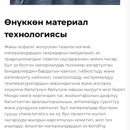
Өнүккөн материал
технологиясы
Жаңы асфальт жолуunан тазалоо өзгөчө
материалдардын төзүмдөрүн пайдаланат, ал
традиционалдык тазалоо usулдеринен чейин чыгар.
Бул ээ болгон материалдар полимер-өзгөртүлгөн
биндерлердин бардыгын камтып, гибкостьду жана
өзгөчөлүктү кийинип, тазалоолорду экстремалдуу
температуралардын айрымдыгына жана жогорку
кошумча бөлүгүнүн бөлүгүнө каршы кылууга жол берет.
Мондо көзгө киргендик тас жыйынтарынын дәэрлүү
багытталган аралаштырылышы, аптималдуу суроттуу
жана узундукка камтылат. Бул материалдар быстрык
суушу characteristics-ка ээ, бул проектти иштеп
чыгарууда жылдын көрсөткүчүн кемитип, жол тез
ачылады. Алынган материалдардын ээ bonding