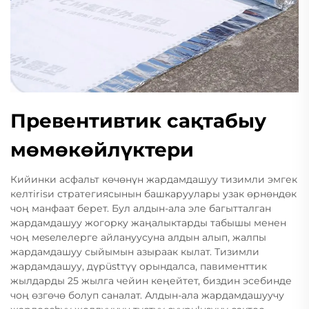
Превентивтик сақтабыу
мөмөкөйлүктери
Кийинки асфальт көчөнүн жардамдашуу тизимли эмгек
келтirisи стратегиясынын башкаруулары узак өрнөндөк
чоң манфаат берет. Бул алдын-ала эле багытталган
жардамдашуу жогорку жаңалыктарды табышы менен
чоң мeseлелерге айлануусуна алдын алып, жалпы
жардамдашуу сыйымын азыраак кылат. Тизимли
жардамдашуу, дүрüstтүү орындалса, павименттик
жылдарды 25 жылга чейин кеңейтет, биздин эсебинде
чоң өзгөчө болуп саналат. Алдын-ала жардамдашуучу