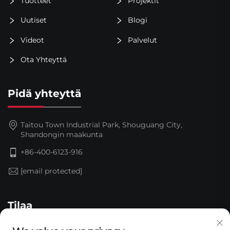
Tuotteet
Projektit
Uutiset
Blogi
Videot
Palvelut
Ota Yhteyttä
Pidä yhteyttä
Taitou Town Industrial Park, Shouguang City,
Shandongin maakunta
+86-400-6123-916
[email protected]
Tilaa