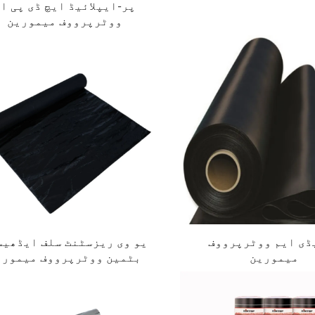
پر-ایپلائیڈ ایچ ڈی پی ا
ووٹرپرووف میمورین
ڈی ایم ووٹرپرووف
یو وی ریزسٹنٹ سلف ایڈھیس
میمورین
بٹمین ووٹرپرووف میموری