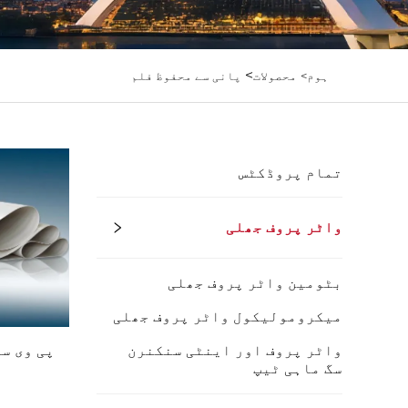
>
ہوم>
محصولات
پانی سے محفوظ فلم
تمام پروڈکٹس
واٹر پروف جھلی
بٹومین واٹر پروف جھلی
میکرومولیکول واٹر پروف جھلی
واٹر پروف اور اینٹی سنکنرن
پی وی س
سگ ماہی ٹیپ