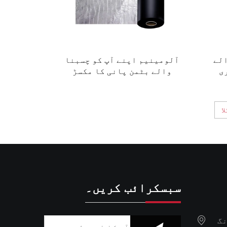
الے
آلومینیم اپنے آپ کو چسبنا
ی
والے بٹمن پانی کا مکسڑ
میموری
ا
سبسکرائب کریں۔
نگ