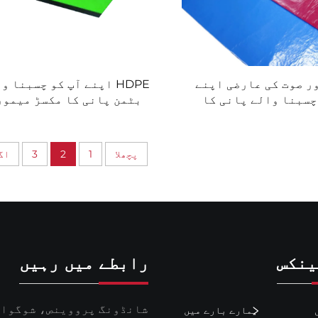
ر صوت کی عارضی اپنے
HDPE اپنے آپ کو چسبنا و
چسبنا والے پانی کا
بٹمن پانی کا مکسڑ میمور
مکسڑ میموری
پچھلا
1
2
3
اگل
ینکس
رابطے میں رہیں
شانڈونگ پرووینص، شوگوا
ہمارے بارے میں