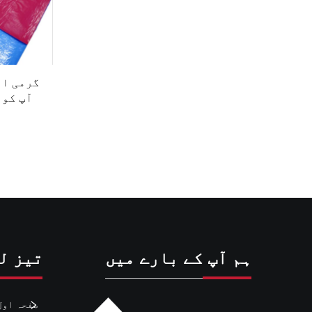
گرمی او
آپ کو 
ہم آپ کے بارے میں
تیز ل
صفحہ اول