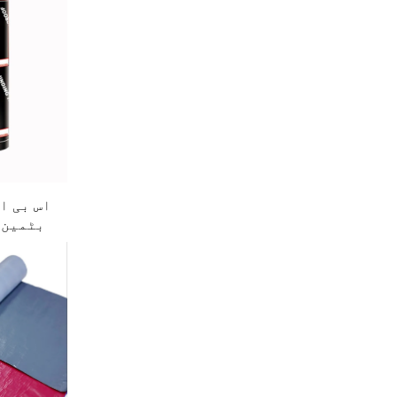
بٹمین 