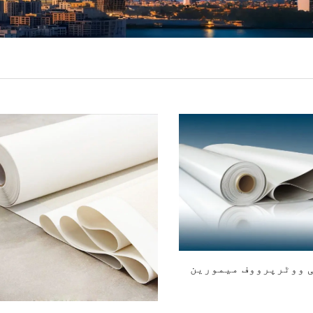
ی ووٹرپرووف میمورین