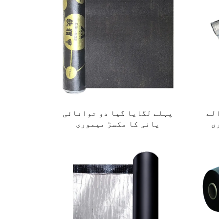
الے
پہلے لگایا گیا دو توانائی
ی
پانی کا مکسڑ میموری