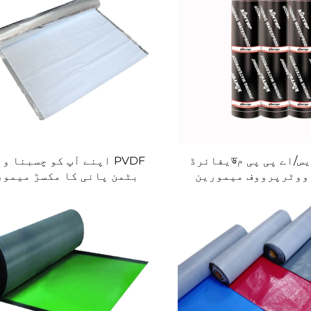
اس بی ایس/اے پی پی مডیفائرڈ
PVDF اپنے آپ کو چسبنا و
ووٹرپرووف میمورین
بٹمن پانی کا مکسڑ میمور