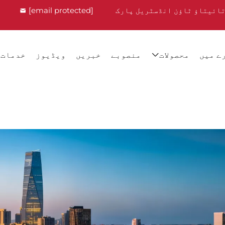
تائیتاؤ ٹاؤن انڈسٹریل پارک
[email protected]
ے میں
محصولات
منصوبے
خبریں
ویڈیوز
خدمات