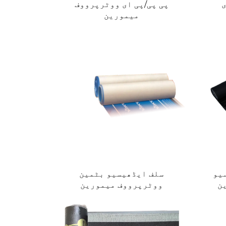
ی
پی پی/پی ای ووٹرپرووف
میمورین
یو
سلف ایڈھیسیو بٹمین
ن
ووٹرپرووف میمورین