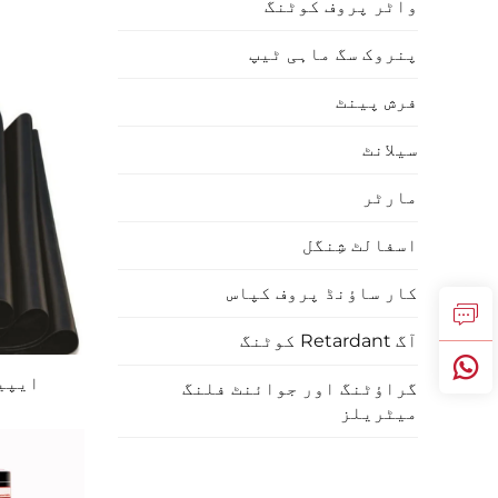
واٹر پروف کوٹنگ
پنروک سگ ماہی ٹیپ
فرش پینٹ
سیلانٹ
مارٹر
اسفالٹ شِنگل
کار ساؤنڈ پروف کپاس
آگ Retardant کوٹنگ
ایپی
گراؤٹنگ اور جوائنٹ فلنگ
میٹریلز