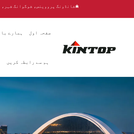
شانڈونگ پرووینص، شوگوانگ شہر، 
صفحہ اول
ہمارے بار
ہم سے رابطہ کریں