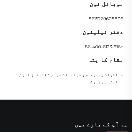
موبائل فون
8615269608806
دفتر ٹیلیفون
+86-400-6123-916
مقام کا پتہ
شانڈونگ پرووینص، شوگوانگ شہر، تائیتاؤ ٹاؤن
انڈسٹریل پارک
ہم آپ کے بارے میں