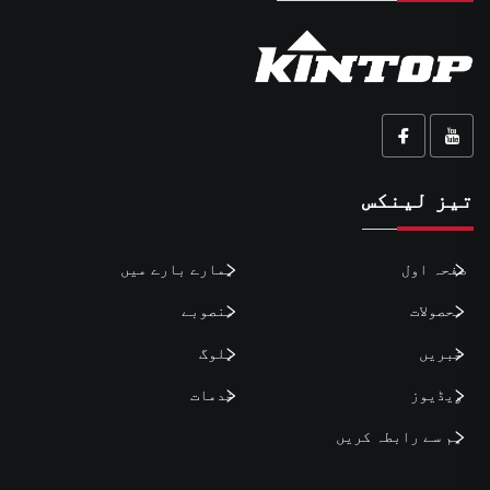
تیز لینکس
صفحہ اول
ہمارے بارے میں
محصولات
منصوبے
خبریں
بلوگ
ویڈیوز
خدمات
ہم سے رابطہ کریں