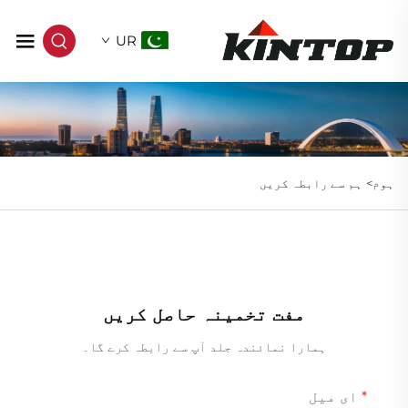
UR
ہوم>
ہم سے رابطہ کریں
مفت تخمینہ حاصل کریں
ہمارا نمائندہ جلد آپ سے رابطہ کرے گا۔
ای میل