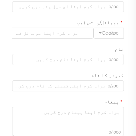
0/100
موبائل/واٹس ایپ
Code
0/100
نام
0/100
کمپنی کا نام
0/200
پیغام
0/1000