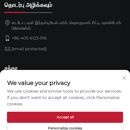
தொடர்பு அழிக்கவும்
டைடோ டவுன் இந்தஸ்டிரியல் பார்க், ஷௌகுவாங் சிட்டி, ஷாண்டோங்
பிரோவின்ஸ்
+86-400-6123-916
[email protected]
சந்தா
We value your privacy
We use cookies and similar tools to provide our services.
If you don't want to accept all cookies, click Personalize
cookies.
Accept all
காப்புரிமை © 2026 ஷான்டோங் ஜிண்டிங் நீர்ப்புகா தொழில்நுட்ப கம்பெனி
லிமிடெட். அனைத்து உரிமைகளும் காப்புரிமையின் கீழ். —
தனிமை
Personalize cookies
கொள்கை