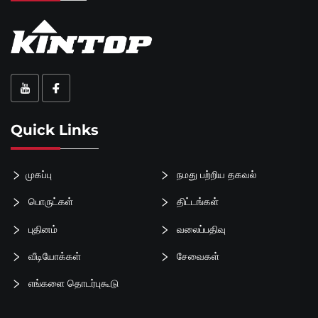
Quick Links
முகப்பு
நமது பற்றிய தகவல்
பொருட்கள்
திட்டங்கள்
புதினம்
வலைப்பதிவு
வீடியோக்கள்
சேவைகள்
எங்களை தொடர்புகூடு