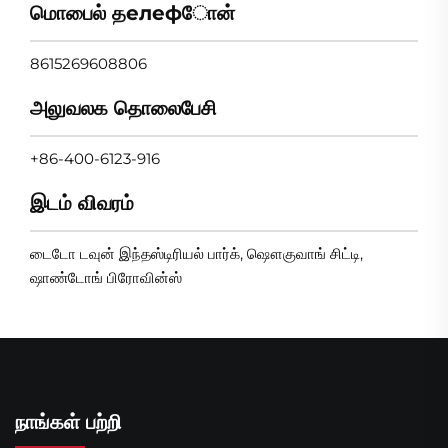
மொபைல் தелефோன்
8615269608806
அலுவலக தொலைபேசி
+86-400-6123-916
இடம் விவரம்
டைடோ டவுன் இந்தஸ்டிரியல் பார்க், ஷௌகுவாங் சிட்டி,
ஷாண்டோங் பிரோவின்ஸ்
நாங்கள் பற்றி