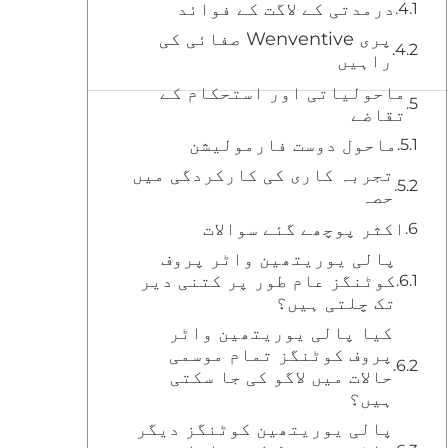
درمدتی کے لاگت کے فوائد
پری Wenventive صفائی کی
راہیں
ماحولیاتی اور استحکام کے
تقاضے
ماحول دوست فارمولیشن
تجربہ کاری کی کارکردگی میں
حصہ
اکثر پوچھے گئے سوالات
پالی یوریتھین واٹر پروف
کوٹنگز عام طور پر کتنی دیر
تک چلتی ہیں؟
کیا پالی یوریتھین واٹر
پروف کوٹنگز تمام موسمی
حالات میں لاگو کی جا سکتی
ہیں؟
پالی یوریتھین کوٹنگز دیگر