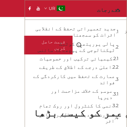
UR
مندرجات
جدید تعمیراتی تحفظ کے انقلابی
اثرات کو سمجھنا
قیمت حاصل
پالی یوریتھین کوٹنگ
کریں
ٹیکنالوجی کے پیچھے کا سائنس
کیمیائی ترکیب اور خصوصیات
اعلیٰ درجے کے اطلاق کے طریقے
عمارت کے تحفظ میں کارکردگی کے
فوائد
موسم کے خلاف مزاحمت اور
دیرپا
نمی کا کنٹرول اور روک تھام
عمر کو کیسے بڑھا
عمارت کی دیکھ بھال پر معاشی
اثر