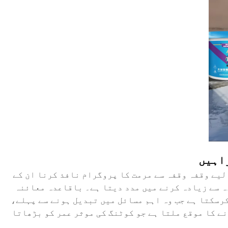
یے وقفہ وقفہ سے مرمت کا پروگرام نافذ کرنا ان کے
ہ سے زیادہ کرنے میں مدد دیتا ہے۔ باقاعدہ معائنہ
رسکتا ہے جب وہ اہم مسائل میں تبدیل ہونے سے پہلے،
نے کا موقع ملتا ہے جو کوٹنگ کی موثر عمر کو بڑھاتا