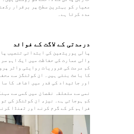
معیار کو بہترین سطح پر برقرار رکھنے
مدد کرتا ہے۔
درمدتی کے لاگت کے فوائد
پالی یوریتھین کی ابتدائی تنصیب
پان
والی عمارت کی حفاظت میں ایک اہم سرم
کم مرمت کی ضروریات روایتی واٹر پروف 
کا باعث بنتی ہیں۔ ان کوٹنگز سے محفو
اور جائیداد کی قدر میں اضافہ کا سام
نمی سے متعلقہ نقصان میں کمی سے مہنگ
فراہم کر کے گرم کرنے اور ٹھنڈا کرنے