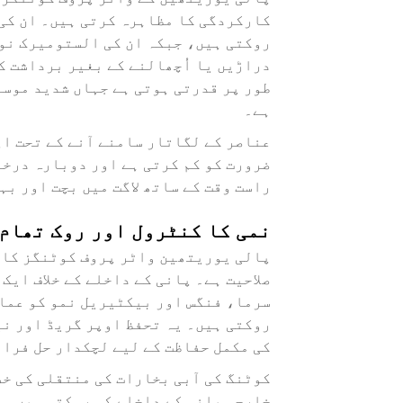
کارکردگی کا مظاہرہ کرتی ہیں۔ ان کی 
روکتی ہیں، جبکہ ان کی الستومیرک نو
دراڑیں یا اُچھالنے کے بغیر برداشت ک
طور پر قدرتی ہوتی ہے جہاں شدید موسم
ہے۔
عناصر کے لگاتار سامنے آنے کے تحت اپ
ضرورت کو کم کرتی ہے اور دوبارہ درخو
راست وقت کے ساتھ لاگت میں بچت اور ب
نمی کا کنٹرول اور روک تھام
پالی یوریتھین واٹر پروف کوٹنگز کا ا
صلاحیت ہے۔ پانی کے داخلے کے خلاف ایک
سرما، فنگس اور بیکٹیریل نمو کو عمار
روکتی ہیں۔ یہ تحفظ اوپر گریڈ اور ن
کی مکمل حفاظت کے لیے لچکدار حل فراہ
کوٹنگ کی آبی بخارات کی منتقلی کی خص
خارجی پانی کے داخلے کو روکتی ہیں۔ ن