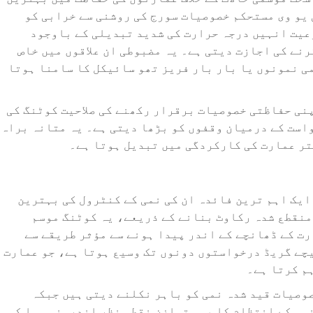
یو وی مستحکم خصوصیات سورج کی روشنی سے خرابی کو
عیت انہیں درجہ حرارت کی شدید تبدیلی کے باوجود
رنے کی اجازت دیتی ہے۔ یہ مضبوطی ان علاقوں میں خاص
ی نمونوں یا بار بار فریز تھو سائیکل کا سامنا ہوتا
نی حفاظتی خصوصیات برقرار رکھنے کی صلاحیت کوٹنگ کی
است کے درمیان وقفوں کو بڑھا دیتی ہے۔ یہ متانہ براہ
ہتر عمارت کی کارکردگی میں تبدیل ہوتا ہے۔
یک اہم ترین فائدہ ان کی نمی کے کنٹرول کی بہترین
 منقطع شدہ رکاوٹ بنانے کے ذریعے، یہ کوٹنگ موسم
ت کے ڈھانچے کے اندر پیدا ہونے سے مؤثر طریقے سے
یچے گریڈ درخواستوں دونوں تک وسیع ہوتا ہے، جو عمارت
م کرتا ہے۔
وصیات قید شدہ نمی کو باہر نکلنے دیتی ہیں جبکہ
می کے انتظام کا یہ متوازن نقطہ نظر اندرونی ہوا کی