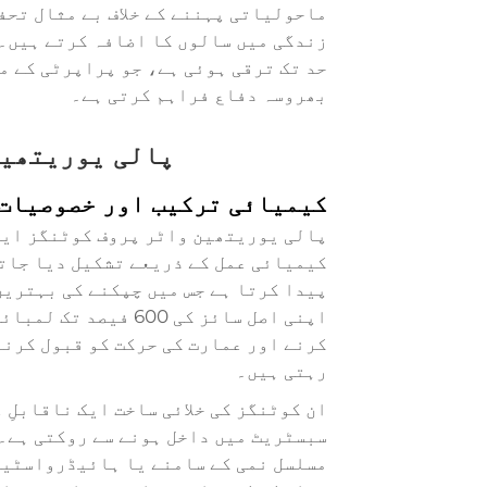
ماحولیاتی پہننے کے خلاف بے مثال تحف
زندگی میں سالوں کا اضافہ کرتے ہیں۔
حد تک ترقی ہوئی ہے، جو پراپرٹی کے م
بھروسہ دفاع فراہم کرتی ہے۔
پالی یوریتھین
کیمیائی ترکیب اور خصوصیات
پالی یوریتھین واٹر پروف کوٹنگز
ایس
کیمیائی عمل کے ذریعے تشکیل دیا جاتا
پیدا کرتا ہے جس میں چپکنے کی بہترین
اپنی اصل سائز کی 00
کرنے اور عمارت کی حرکت کو قبول کرنے
رہتی ہیں۔
ان کوٹنگز کی خلائی ساخت ایک ناقابلِ
سبسٹریٹ میں داخل ہونے سے روکتی ہے۔
مسلسل نمی کے سامنے یا ہائیڈرواسٹیٹک