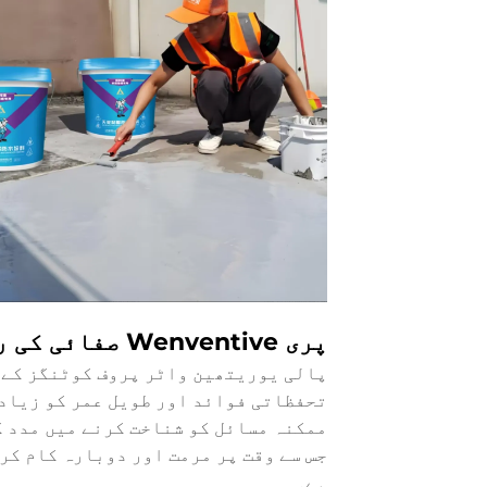
پری Wenventive صفائی کی راہیں
پالی يوریتھین واٹر پروف کوٹنگز کے ل
تحفظاتی فوائد اور طویل عمر کو زیاد
ممکنہ مسائل کو شناخت کرنے میں مدد ک
جس سے وقت پر مرمت اور دوبارہ کام کر
ہے۔