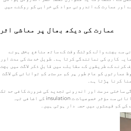
 اور عمارت کے اندرونی مواد کی خرابی کو روکنے میں
عمارت کی دیکھ بھال پر معاشی اثر
ی سے بچنے والے کوٹنگ
وقت کے ساتھ منافع بخش ہونے
ایہ کاری کی نمائندگی کرتا ہے۔ طویل خدمت کی مدت اور
کرنے کے طریقوں کے مقابلے میں قابلِ ذکر لاگت میں بچت
ظ عمارتوں کو عام طور پر کم مرمت، کم توانائی کی لاگت
نا کرنا پڑتا ہے۔
ی ساختی مرمت اور اندرونی تجدید کی ضرورت کافی حد تک
کم ہوجاتی ہے۔ نیز، ان کوٹنگز کی توانائی سے مؤثر خصوصیات ت insulation کی اضافی تہہ
 کی کم قیمتوں میں حصہ دار ہوتی ہیں۔