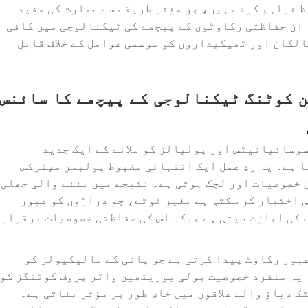
ظ فراہم کرتے ہیں، جو مؤثر طریقے سے عمارت کی مفید
 ان حفاظتی رکاوٹوں کے پیچھے کی ٹیکنالوجی میں کافی
الکان اور ٹھیکیداروں کو موسمی عوامل کے خلاف قابلِ
 کوٹنگ ٹیکنالوجی کے پیچھے کا سائنس
وسائیانیٹس اور پولیالز کو ملانے کے ایک جدید
 ہے۔ یہ ردِ عمل ایک انتہائی مضبوط پولیمر میٹرکس
 خصوصیات اور لچک ہوتی ہے۔ نتیجے میں بننے والی جھلی
6 فیصد تک لمبائی اختیار کر سکتی ہے بغیر ٹوٹے، جو دراڑوں کو عبور
 کی اجازت دیتی ہے جبکہ اس کی حفاظتی خصوصیات برقرار
 عبور رکاوٹ پیدا کرتی ہے جو پانی کے مالیکیولز کو
 یہ منفرد خصوصیت پولی یوریتھین واٹر پروف کوٹنگز کو
 دباؤ والے علاقوں میں خاص طور پر مؤثر بناتی ہے۔