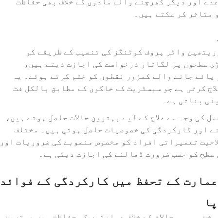
ے اور دیگر کھرچنے والے مادوں کے خلاف بھی حفاظت
 متاثر کر سکتے ہیں۔
ریتھین واٹر پروف کوٹنگز کی تنصیب کے طریقے کو
ڑی سطحوں پر لگاتار درخواست کی اجازت دیتے ہیں،
پائے جانے والے کمزور نقطوں کو ختم کرتے ہوئے۔ یہ
اج کرتی ہے جو سبسٹریٹ کے خاکوں کے مطابق بالکل فٹ
نی بناتی ہے۔
 کی وجہ سے علاج کے لیے بہترین حالات حاصل ہوتے ہیں،
نے اور کارکردگی کی خصوصیات حاصل ہوتی ہیں۔ مختلف
لاحیت تعمیراتی افراد کو مخصوص منصوبے کی ضروریات اور
 سطح کو حسب ضرورت ڈھالنے کی اجازت دیتی ہے۔
عمارت کے تحفظ میں کارکردگی کے فوائد
پا
خت موسمی حالات کے خلاف عمارتوں کی حفاظت میں بہترین