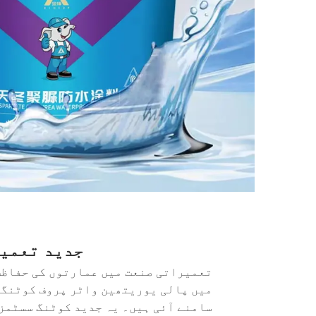
جدید تعمیر
تعمیراتی صنعت میں عمارتوں کی حفاظت 
میں پالی یوریتھین واٹر پروف کوٹنگز 
سامنے آئی ہیں۔ یہ جدید کوٹنگ سسٹمز 