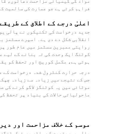
مواد کی کیمیائی مزاحمت دھاتوں، قاعد
فراہم کرتی ہے جو عمارت کی سالمیت کو
اعلیٰ درجے کے اطلاق کے طریقے
جدید درخواست کی تکنیکوں نے پالی يو
انقلابی شکل دے دی ہے۔ اسپرے سسٹمز ب
روایتی ممبرین سسٹمز میں عام طور پر 
کوٹنگ ایک وحدت کی تہ بنانے کے لیے عل
ہوتی ہے، مکمل کوریج اور تحفظ کو یقی
درجہ حرارت کنٹرول شدہ درخواست کے عمل
جس کے نتیجے میں زیادہ سے زیادہ چپک
موٹائی میں یہ کوٹنگز لاگو کرنے کی ص
ماحولیاتی حالات کی بنیاد پر تحفظ کی
موسم کے خلاف مزاحمت اور دیر
پالی يوريتھين کے واٹر پروف کوٹنگز س