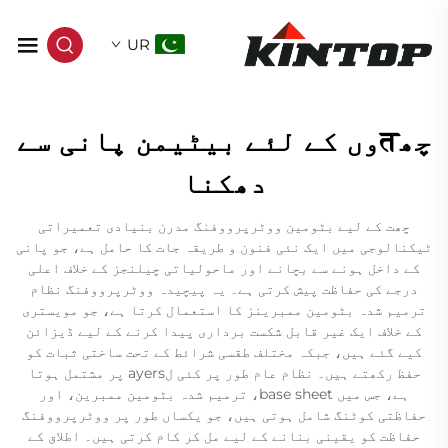
UR
چھतوں کے لئے بیٹیمن پانی سے
دھکنا
چھت کے لیے بٹومین ووٹرپرووفنگ مدرن بنیادی تعمیراتی
ٹیکنالوجی میں ایک نئی فنون و طریقہ جات کا حامل ہے، جو پانی
کے داخل ہونے سے بچانے اور ماحولیاتی چیلنجز کے خلاف اعلی
درجے کی حفاظت پیش کرتی ہے۔ یہ پیچیدہ ووٹرپرووفنگ نظام
ترمیم شدہ بٹومین ممبرینز کا استعمال کرتا ہے، جو مویستری
کے خلاف ایک غیر قابل شکست برداری پیدا کرنے کے لیے ڈیزائن
کیے گئے ہیں، جبکہ مختلف طقسی شرائط کے تحت ساختی ثبات کو
حفظ رکھتے ہیں۔ نظام عام طور پر کئی لayers پر مشتمل ہوتا
ہے، جس میں base sheet، ترمیم شدہ بٹومین ممبرین، اور
حفاظتی کوٹنگ شامل ہوتی ہیں، جو یکساں طور پر ووٹرپرووفنگ
حفاظت کو یقینی بنانے کے لیے مل کر کام کرتی ہیں۔ اطلاق کے