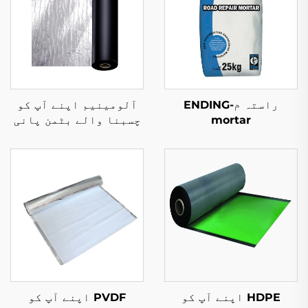
راستہ مENDING-
آلومینیم اپنے آپ کو
mortar
چسبنا والے بٹمن پانی
کا مکسڑ میموری
HDPE اپنے آپ کو
PVDF اپنے آپ کو