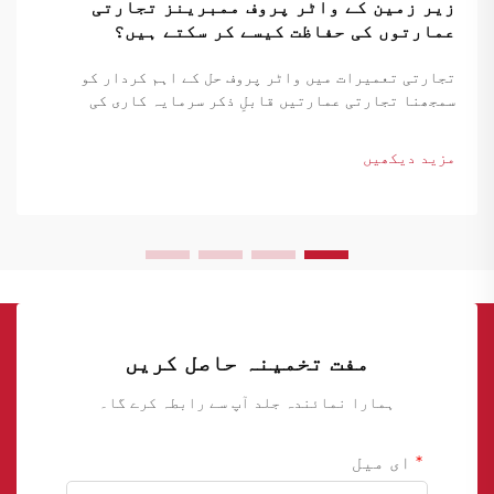
زیر زمین کے واٹر پروف ممبرینز تجارتی
عمارتوں کی حفاظت کیسے کر سکتے ہیں؟
تجارتی تعمیرات میں واٹر پروف حل کے اہم کردار کو
سمجھنا تجارتی عمارتیں قابلِ ذکر سرمایہ کاری کی
نمائندگی کرتی ہیں جنہیں خاص طور پر ان کی زمین کے
نیچے کی ساخت کے خلاف پانی کے نقصان سے مضبوط تحفظ کی
مزید دیکھیں
ضرورت ہوتی ہے۔ زیر زمین کے...
مفت تخمینہ حاصل کریں
ہمارا نمائندہ جلد آپ سے رابطہ کرے گا۔
ای میل