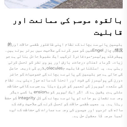
بالقوه موسم کی ممانعت اور
قابلیت
بٹیمین پانی سے بچانے کے نظام اپنی طاقتور طقسی حالات اور的
情况ی چال Engelشیں کو صبر کرنے کی صلاحیت میں برتر ہوتے ہیں۔
پیشرفته پولیمر-مودفائرڈ ترکیب ایک مضبوط حائل بناتی ہے جو
زیادہ گرما، ٹھنڈی درجات، بارش اور یو وی نشر کو تحمل کرتی
رہتی ہے۔ یہ استثنائی قابلیت مoleculesیلاری کی ذریعہ حاصل
کی جاتی ہے جو بٹیمین کی پانی سے بچانے کی خصوصیات کو حاضر
دورن کی پولیمرز کی قوت اور انحنا کے ساتھ جوڑ دیتی ہے۔ نظام
کی متعدد لیویرز کی تعمیر کو فروغ دیتا ہے جس سے کافی حفاظت
ملتی ہے، یقین ہے کہ اگر ایک لیویر کو تension یا کسی دیگر
وجہ سے نقصان ہو جائے تو پانی سے بچانے کی کل Integrity کو حفظ
رہتا ہے۔ یہ عجيب طقسی حالات کو تحمل کرنے کی صلاحیت وقت کے
ساتھ کم ترمیم اور جیسوں کی وجہ سے عمارات کی حفاظت کے لیے
لمبا عرصہ کا معقول حل ہے۔