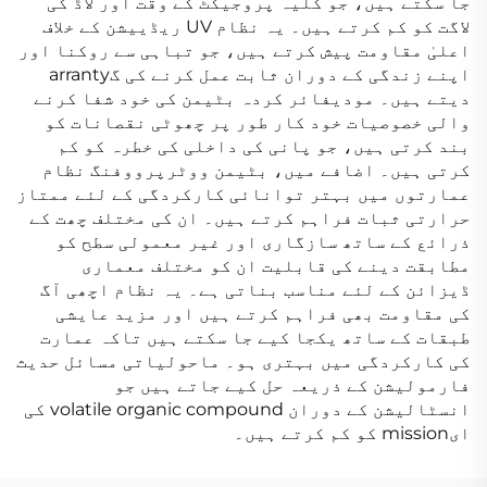
جا سکتے ہیں، جو کلیہ پروجیکٹ کے وقت اور لاڈ کی
لاگت کو کم کرتے ہیں۔ یہ نظام UV ریڈییشن کے خلاف
اعلیٰ مقاومت پیش کرتے ہیں، جو تباہی سے روکنا اور
اپنے زندگی کے دوران ثابت عمل کرنے کی گarranty
دیتے ہیں۔ مودیفائر کردہ بٹیمن کی خود شفا کرنے
والی خصوصیات خود کار طور پر چھوٹی نقصانات کو
بند کرتی ہیں، جو پانی کی داخلی کی خطرہ کو کم
کرتی ہیں۔ اضافے میں، بٹیمن ووٹرپرووفنگ نظام
عمارتوں میں بہتر توانائی کارکردگی کے لئے ممتاز
حرارتی ثبات فراہم کرتے ہیں۔ ان کی مختلف چھت کے
ذرائع کے ساتھ سازگاری اور غیر معمولی سطح کو
مطابقت دینے کی قابلیت ان کو مختلف معماری
ڈیزائن کے لئے مناسب بناتی ہے۔ یہ نظام اچھی آگ
کی مقاومت بھی فراہم کرتے ہیں اور مزید عایشی
طبقات کے ساتھ یکجا کیے جا سکتے ہیں تاکہ عمارت
کی کارکردگی میں بہتری ہو۔ ماحولیاتی مسائل حديث
فارمولیشن کے ذریعہ حل کیے جاتے ہیں جو
انسٹالیشن کے دوران volatile organic compound کی
ایmission کو کم کرتے ہیں۔