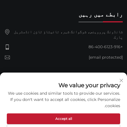
رابطے میں رہیں
شانڈونگ پرووینص، شوگوانگ شہر، تائیتاؤ ٹاؤن انڈسٹریل
پارک
+86-400-6123-916
[email protected]
سبسکرائب کریں۔
We value your privacy
We use cookies and similar tools to provide our services.
If you don't want to accept all cookies, click Personalize
cookies.
Accept all
کاپی رائٹ © 2026 شان دونگ جن ڈنگ واٹر پروف ٹیکنالوجی