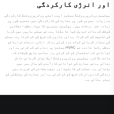
اور انرژی کارکردگی
بیٹیمن ووٹرپرووفنگ سسٹمز اپنے اصلی ووٹرپرووفنگ کارکردگی
سے زیادہ عمومی طور پر عمارت کی کارکردگی میں معنوی طور پر
زیادہ حصہ درجات ہیں۔ بیٹیمن ممبرین کا سیاہ سطح انعکاسی
کوشش کے ساتھ تبدیل کیا جا سکتا ہے، جو صيفی ماہوں میں گرما
کی خاصیت کو کم کرتا ہے اور سازوں کے خرچ کو کم کرتا ہے۔ سسٹم
کی ممتاز گرمائی ثبات مدد کرتی ہے کہ انڈور درجات حرارت کو
منظم رکھا جائے، جو HVAC سسٹمز پر دباو کو کم کرتی ہے اور
توانائی کے استعمال کو کم کرتی ہے۔ مناسب عایق طبقات کے
ساتھ ملا کر، بیٹیمن ووٹرپرووفنگ ایک مؤثر گرمائی حائل
بناتی ہے جو عمارت کی توانائی کارآمدی کو سال بھر میں
بڑھاتی ہے۔ سسٹم کی قابلیت اور نیچے صفائی کی ضرورت بھی
زندگی کے دوران کے خرچ کو کم کرتی ہے اور عمارت کی مستقلی کو
بہتر بناتی ہے۔