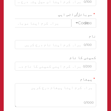
0/100
موبائل/واٹس ایپ
Code
0/100
نام
0/100
کمپنی کا نام
0/200
پیغام
0/1000