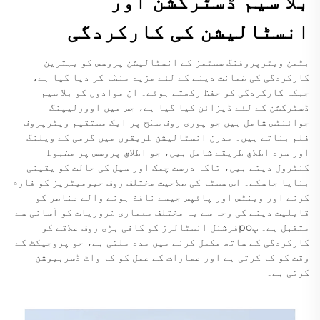
بلا سیم ڈسٹرکشن اور
انسٹالیشن کی کارکردگی
بٹمن ویٹرپروفنگ سسٹمز کے انسٹالیشن پروسس کو بہترین
کارکردگی کی ضمانت دینے کے لئے مزید منظم کر دیا گیا ہے،
جبکہ کارکردگی کو حفظ رکھتے ہوئے۔ ان موادوں کو بلا سیم
ڈسٹرکشن کے لئے ڈیزائن کیا گیا ہے، جس میں اوورلیپنگ
جوائنٹس شامل ہیں جو پوری روف سطح پر ایک مستقیم ویٹرپروف
فلم بناتے ہیں۔ مدرن انسٹالیشن طریقوں میں گرمی کے ویلنگ
اور سرد اطلاق طریقے شامل ہیں، جو اطلاق پروسس پر مضبوط
کنٹرول دیتے ہیں، تاکہ درست چمک اور سیل کی حالت کو یقینی
بنایا جاسکے۔ اس سسٹم کی صلاحیت مختلف روف جیومیٹریز کو فارم
کرنے اور وینٹس اور پائپس جیسے نافذ ہونے والے عناصر کو
قابلیت دینے کی وجہ سے یہ مختلف معماری ضروریات کو آسانی سے
متقبل ہے۔ پроفرشنل انسٹالرز کو کافی بڑی روف علاقے کو
کارکردگی کے ساتھ مکمل کرنے میں مدد ملتی ہے، جو پروجیکٹ کے
وقت کو کم کرتی ہے اور عمارات کے عمل کو کم واٹ ڈسربیوشن
کرتی ہے۔