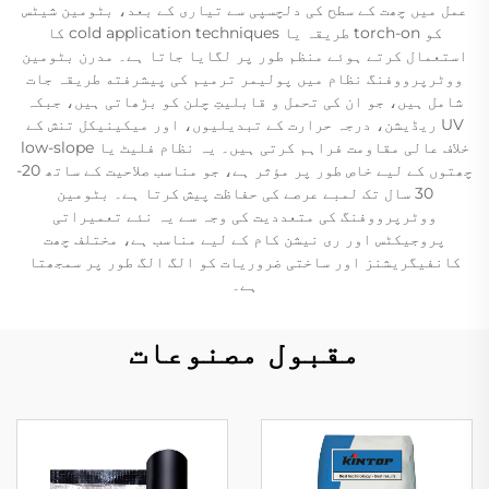
عمل میں چھت کے سطح کی دلچسپی سے تیاری کے بعد، بٹومین شیٹس
کو torch-on طریقہ یا cold application techniques کا
استعمال کرتے ہوئے منظم طور پر لگایا جاتا ہے۔ مدرن بٹومین
ووٹرپرووفنگ نظام میں پولیمر ترمیم کی پیشرفته طریقہ جات
شامل ہیں، جو ان کی تحمل و قابلیتِ چلن کو بڑھاتی ہیں، جبکہ
UV ریڈیشن، درجہ حرارت کے تبدیلیوں، اور میکینیکل تنش کے
خلاف عالی مقاومت فراہم کرتی ہیں۔ یہ نظام فلیٹ یا low-slope
چھتوں کے لیے خاص طور پر مؤثر ہے، جو مناسب صلاحیت کے ساتھ 20-
30 سال تک لمبے عرصے کی حفاظت پیش کرتا ہے۔ بٹومین
ووٹرپرووفنگ کی متعددیت کی وجہ سے یہ نئے تعمیراتی
پروجیکٹس اور ری نیشن کام کے لیے مناسب ہے، مختلف چھت
کانفیگریشنز اور ساختی ضروریات کو الگ الگ طور پر سمجھتا
ہے۔
مقبول مصنوعات