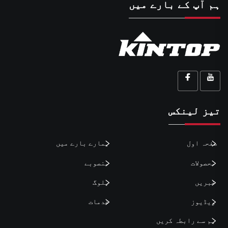
ہم آپ کے بارے میں
تیز لینکس
صفحہ اول
ہمارے بارے میں
محصولات
منصوبے
خبریں
بلوگ
ویڈیوز
خدمات
ہم سے رابطہ کریں