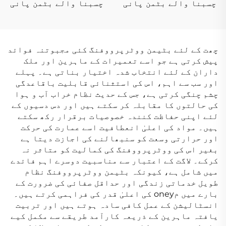
چسبنا والے بٹمن پانی
چسبنا والے بٹمن پانی
کا مکسڑ میموری
کا مکسڑ میموری
چھت کے لئے بٹیمن ووٹرپرووفنگ کئی مجبوتنہ فوائد
پیش کرتی ہے جو اسے تعمیرات کے ماہرین اور ملک
داران کے لئے انتخاب شدہ اختیار بناتی ہے۔ پہلے
اور سب سے اہم، اس کی استثنائی قابلیت باقاعدگی
چشم چنگی کرتی ہے، جس کے حديث نظام خراب آب و ہوا
کی حالتوں کا مقابلہ کر سکتے ہیں اور دس دسیوں کے
لئے اپنی حفاظت کنندہ خصوصیات برقرار رکھ سکتے
ہیں۔ مواد کی اعلیٰ انعطافیت اسے عمارت کی حرکت
اور حرارتی وسعت کو سنبھالنے کی اجازت دیتا ہے
بغیر اس کی ووٹرپرووفنگ کی کمالیت کو متاثر نہ
کرکے۔ لاگت کے اعتبار سے مناسبیت دوسرے اہم فائدے
میں شامل ہے، کیونکہ بٹیمن ووٹرپرووفنگ نظام
طویل خدماتی زندگی اور حداقل صفائی کی ضرورت کے
بارے میں مoney کی اعلیٰ قدر کی فراہمی کرتے ہیں۔
انسٹالیشن کے عمل کافی سادہ ہوتے ہیں اور تربیت
یافتہ ماہرین کے ذریعہ کارآمد طریقے سے مکمل کیے