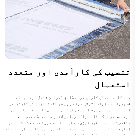
تنصیب کی کارآمدی اور متعدد
استعمال
فلم کا استعمال کارکن فرد مطابق ڈیزائن شامل کرنے والے
خصوصیات کو زیادہ ترقی دیتے ہیں جو انسٹالیشن کی کارکردگی
اور مناسبی میں بہت اہمیت رکھتے ہیں۔ اس کا سیلف ایڈھیسیو
سرفاص، جو ایک ہٹانے والے ریلیز لائنر سے حفاظت میں ہے،
متخصص ٹولز کے بغیر تیزی سے اور مضبوط طریقے سے لاگو کرنے کی
اجازت دیتا ہے۔ نظام کی صلاحیت مختلف موسمی حالتوں اور درجات