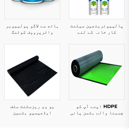
پالییوئریتھین سیلنٹ
ہاتھ سے لاگو پولییویر
کار خانہ کے لئے
واٹرپرووف کوٹنگ
HDPE اپنے آپ کو
یو وی ریزسٹنٹ سلف
چسبنا والے بٹمن پانی
ایڈھیسیو بٹمین
کا مکسڑ میموری
ووٹرپرووف میمورین