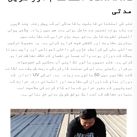
مدتی
فلم کی استثنائی قابلیت باقاعدگی اس کے پیش رفتہ چند لایوں
سے ملے ہوئے تعمیر سے حاصل ہوتی ہے، جس میں زیادہ چگھی پولی
اتھیلن تقویت شامل ہے جو بہت بڑی خرابی کے مقابلے میں
بہترین مقاومت اور کششی قوت فراہم کرتی ہے۔ یہ مضبوط ترکیب
عدالتی مٹی کی شرایط، جڑوں کی داخلی ڈھونڈھی اور واپس بھرنا
عملات کے دوران ہونے والے جسمانی نقصان کے خلاف حفاظت فراہم
کرتی ہے۔ فلم دسیوں سالوں تک اپنی آب محکمی کی خصوصیات
برقرار رکھتی ہے، اس کی مستند کارکردگی درست طریقے سے لگائے
گئے نظاموں میں 50 سالوں سے زیادہ ہے۔ اس کی UV اندازہ کے
دوران بناؤ کے دوران کی مقاومت اور انتہائی درجہ حرارت کے
تبدیلیوں کے بغير خرابی کے ساتھ کام کرنے کی صلاحیت اسے
بنیادی حفاظت کے لئے ایک موثق طویل مدتی حل بناتی ہے۔