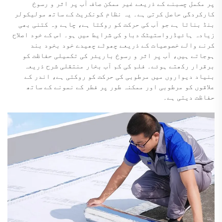
پر مکمل چسبنے کے ذریعے غیر ممکن صاف آب پر اثر و رسوخ
کارکردگی حاصل کرتی ہے۔ یہ نظام کونکریٹ کے ساتھ مولیکولر
بنڈ بناتا ہے جو آب کی حرکت کو روکتا ہے، چاہے وہ کتنی بھی
زیادہ ہائیڈرواستیٹک دباو کی شرایط میں ہو۔ اس کے خود اصلاح
کرنے والے خصوصیات کے ذریعے چھوٹے چھیدے خود بخود بند
ہوجاتے ہیں، آب پر اثر و رسوخ باریئر کی تکمیلی حفاظت کو
برقرار رکھتے ہوئے۔ فلم کی کم آب بخار منتقلی شرح ذریعہ
بنیاد دیواروں میں مرطوبی کی حرکت کو روکتی ہے، اندر کے
علاقوں کو مرطوبی اور ممکنہ طور پر فطر کے نمونے کے ساتھ
حفاظت دیتی ہے۔