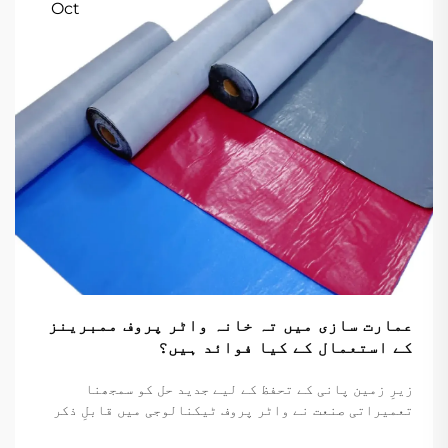
Oct
عمارت سازی میں تہ خانہ واٹر پروف ممبرینز
کے استعمال کے کیا فوائد ہیں؟
زیرِ زمین پانی کے تحفظ کے لیے جدید حل کو سمجھنا
تعمیراتی صنعت نے واٹر پروف ٹیکنالوجی میں قابلِ ذکر
پیش رفت دیکھی ہے، جس میں بیسمنٹ واٹر پروف ممبرینز