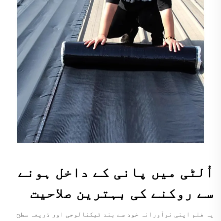
اُلٹی میں پانی کے داخل ہونے
سے روکنے کی بہترین صلاحیت
یہ فلم اپنی نوآورانہ خود سے بند ٹیکنالوجی اور ذریعہ سطح