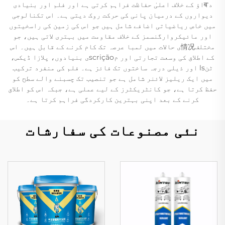
دबاؤ کے خلاف اعلیٰ حفاظت فراہم کرتی ہے اور فلم اور بنیادی
دیواروں کے درمیان پانی کی حرکت روک دیتی ہے۔ اس تکنالوجی
میں خاص ریاضیاتی اضافے شامل ہیں جو اس کی زمین کی راسخیتوں
اور مائیکروارگنسمز کے خلاف مقاومت میں بہتری لاتی ہیں، جو
مختلف情况ی حالات میں لمبا عرصہ تک کام کرنے کے قابل ہیں۔ اس
کے اطلاق کی وسعت تجارتی اور مscriçãoی بنیادوں، پلازا ڈیکس،
ٹنls اور ذیلی درجہ ساختوں تک فائز ہے۔ فلم کی منفرد ترکیب
میں ایک ریلیز لائنر شامل ہے جو تنصیب تک چسبنے والے سطح کو
حفظ کرتا ہے، جو کانٹریکٹرز کے لیے عملی ہے، جبکہ اس کو اطلاق
کرنے کے بعد اپنی بہترین کارکردگی فراہم کرتا ہے۔
نئی مصنوعات کی سفارشات