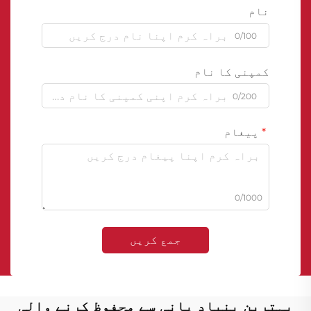
نام
0/100
کمپنی کا نام
0/200
پیغام
0/1000
جمع کریں
بہترین بنیاد پانی سے محفوظ کرنے والی