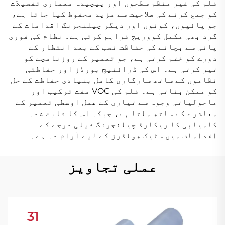
فلم کی غیر منظم سطحوں اور پیچیدہ معماری تفصیلات
کو جمع کرنے کی صلاحیت سے مزید محفوظ کیا جاتا ہے،
جو پائپوں، کونوں اور دیگر چیلنجرنگ اقدامات کے
گرد بھی مکمل کووریج فراہم کرتی ہے۔ نظام کی فوری
پانی سے بچانے کی حفاظت نصب کے بعد انتظار کے
دورے کو ختم کرتی ہے، جو تعمیر کے روزنامچے کو
تیز کرتی ہے۔ اس کی ڈرائنیج بورڈز اور حفاظتی
نظاموں کے ساتھ سازگاری کامل بنیادی حفاظت کے حل
کو ممکن بناتی ہے۔ فلم کی VOC مفت ترکیب اور
ماحولیاتی وجوہ سے تیاری کے عمل اوسطی تعمیر کے
معاشرے کے ساتھ ملتا ہے، جبکہ اس کا ثابت شدہ
کامیابی کا ریکارڈ چیلنجرنگ ذیلی درجے کے
اقدامات میں سٹیک هولڈرز کے لیے آرام دہ ہے۔
عملی تجاویز
31