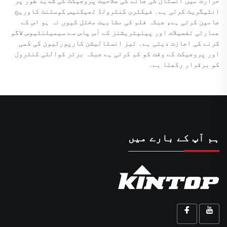
حرارت میں انسٹال کی جانے کی صلاحیت پروجیکٹ کی شدید طور پر
انٹیگریٹ کرتی ہے۔ فیکٹری کنٹرولڈ ٹھیکنیس کوستنٹ کاوریج
جامین کرتی ہے، جبکہ فلم کی مشابہت مختل کیوں نہ ہو اس کے
عمارتی تفصیلات اور پینیٹریشنز کے آس پاس سے سیمیلنٹیوس لاگو
کرنے کی اجازت دیتی ہے۔ تیز انسٹالیشن کارپورٹیون کی کمی
اور پروجیکٹ کے وقت کو کم کرتی ہے جبکہ برتر کوالٹی کنٹرول
کو برقرار رکھتا ہے۔
ہم آپ کے بارے میں