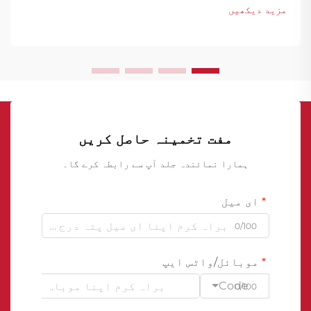
ساختی تحفظ کا ایک بنیادی ستون بن گئی ہیں۔ ...
مزید دیکھیں
مفت تخمینہ حاصل کریں
ہمارا نمائندہ جلد آپ سے رابطہ کرے گا۔
ای میل
0/100
موبائل/واٹس ایپ
Code
0/100