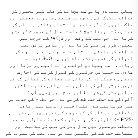
پہلی بنیادی پانی سے بچانے کی فلم کئی مجبور کن
فوائد پیش کرتی ہے جو یہ صنعتی ماہرین تعمیر اور
ملک داروں کے لیے اوپری انتخاب بناتی ہے۔ اس کی
خود چمکتا ہونا توچ کے استعمال کی ضرورت کو ختم
کرتا ہے، جو نصب کے وقت اور ش्रम کے خرچے میں
معنوی طور پر کمی کرتا ہے اور سافی ترین نصب
شرائط کو یقینی بناتا ہے۔ فلم کی اعلیٰ درجے کی
لمبائی کی خصوصیات، عام طور پر 300 فیصد سے
زیادہ، اسے بنیادی ٹوٹنے والے ڈھبے پر جڑنا اور
عادی ساختیاتی حرکتوں کو قبول کرنے کی اجازت
دیتی ہے جبکہ اس کی پانی سے بچانے کی کمالی کو کم
نہیں کرتی۔ اس کی اعلیٰ راسائیاتی مقاومت اغیر
مزاجی مٹی کی شرائط اور عام زیر زمین آب کے
آلودگی کے خلاف حفاظت کرتی ہے، جو نظام کی خدماتی
عمر کو سامنے کے الٹے اختیارات سے بہت زیادہ
بڑھاتی ہے۔ فلم کی کم درجے کی ٹمپریچر کی مشوبہ،
-25°F تک کارکردگی برقرار رکھنے کے قابل ہے، جو
مختلف موسموں میں سال بھر کی نصب کی صلاحیت اور
متناسب حفاظت کو یقینی بناتی ہے۔ نصب کی مشوبہ کو