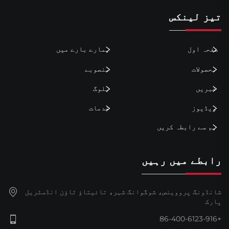
تیز لینکس
صفحہ اول
ہمارے بارے میں
محصولات
منصوبے
خبریں
بلوگ
ویڈیوز
خدمات
ہم سے رابطہ کریں
رابطے میں رہیں
شانڈونگ پرووینص، شوگوانگ شہر، تائیتاؤ ٹاؤن انڈسٹریل
پارک
+86-400-6123-916