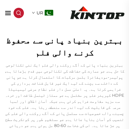
UR
بہترین بنیاد پانی سے محفوظ
کرنے والی فلم
بہترین بنیاد پانی کے آگے روکنے والی فلم ایک نئی تکنالوجی
کا حل ہے، جو عمارت کی حفاظت کی تکنالوجی میں قدم بڑھاتا ہے،
پولیمر-مودیفائرڈ بٹمن مرکبات کا استعمال کرتا ہے جو پانی
کے داخلے سے بچنے کے لیے ایک غیر قابل شناخت برداری کی
فراہمی کرتا ہے۔ یہ اعلیٰ عمل دار فلم نظام عرضی لیمینیٹڈ
HDPE کیریئر فلم پر مشتمل ہے جو ممتاز ٹینسل طاقت اور خردہ
سے مزید مقاومت فراہم کرتی ہے، جبکہ آسان اطلاق اور لمبا
عرصہ کی قابلیت کے لیے اندر سے منعطف رہتا ہے۔ فلم کے خود
چسبنے والے خصوصیات سے مسلسل پانی کے آگے روکنے والی فلم کی
تنصیب کو آسان بنایا جاتا ہے، جو مستقیم طور پر کونکریٹ سطح
پر جڑ جاتا ہے۔ اس کی ضخامت 60-80 مل ہوتی ہے، جو دریائی