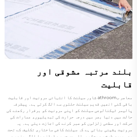
بلند مرتبہ مشوقی اور
قابلیت
معاصر بathroom شاور سیلنٹ کا انتہائی مرونیت اور قابلیت
باقی گئی انھیں قدیم سیلنٹ حلتوں سے الگ کرتی ہے۔ پیشرفہ
پالیمر ٹیکنالوجی سیلنٹ کو اپنی مرونیت کو برقرار رکھنے کی
حالت میں دنیا بھر میں درجہ حرارت کی تبدیلیوں، عمارات کی
حرکت اور سطحی زلزلوں کو صبر کرنے کی اجازت دیتی ہے۔ یہ
مرونیت یقینی بناتی ہے کہ سیلنٹ کافی ساختاری تکلیف کے تحت
بھی پوری طرح سے محکم رہتا ہے، جس سے ٹوٹنے یا الگ ہونے سے