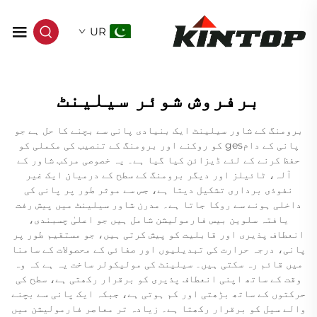
UR
برفروش شوئر سیلینٹ
برومنگ کے شاور سیلینٹ ایک بنیادی پانی سے بچنے کا حل ہے جو
پانی کے دامges کو روکنے اور برومنگ کے تنصیب کی مکملی کو
حفظ کرنے کے لئے ڈیزائن کیا گیا ہے۔ یہ خصوصی مرکب شاور کے
آلہ، ٹائیلز اور دیگر برومنگ کے سطح کے درمیان ایک غیر
نفوذی برداری تشکیل دیتا ہے، جس سے موثر طور پر پانی کی
داخلی ہونے سے روکا جاتا ہے۔ مدرن شاور سیلینٹ میں پیش رفت
یافتہ سلوین بیس فارمولیشن شامل ہیں جو اعلیٰ چسبندی،
انعطاف پذیری اور قابلیت کو پیش کرتی ہیں، جو مستقیم طور پر
پانی، درجہ حرارت کی تبدیلیوں اور صفائی کے محصولات کے سامنا
میں قائم رہ سکتی ہیں۔ سیلینٹ کی مولیکولر ساخت یہ ہے کہ وہ
وقت کے ساتھ اپنی انعطاف پذیری کو برقرار رکھتی ہے، سطح کی
حرکتوں کے ساتھ بڑھتی اور کم ہوتی ہے، جبکہ ایک پانی سے بچنے
والے سیل کو برقرار رکھتا ہے۔ زیادہ تر معاصر فارمولیشن میں