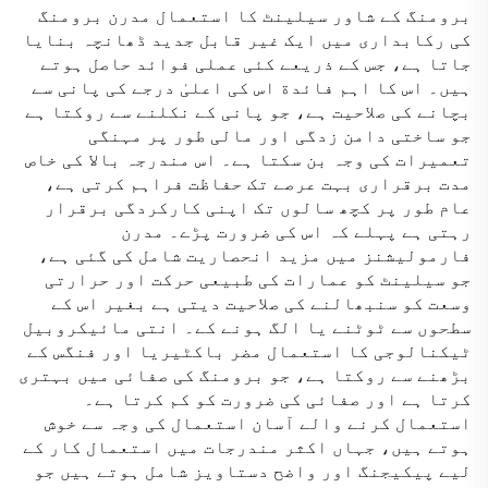
برومنگ کے شاور سیلینٹ کا استعمال مدرن برومنگ
کی رکابداری میں ایک غیر قابل جدید ڈھانچہ بنایا
جاتا ہے، جس کے ذریعے کئی عملی فوائد حاصل ہوتے
ہیں۔ اس کا اہم فائدة اس کی اعلیٰ درجے کی پانی سے
بچانے کی صلاحیت ہے، جو پانی کے نکلنے سے روکتا ہے
جو ساختی دامن زدگی اور مالی طور پر مہنگی
تعمیرات کی وجہ بن سکتا ہے۔ اس مندرجہ بالا کی خاص
مدت برقراری بہت عرصے تک حفاظت فراہم کرتی ہے،
عام طور پر کچھ سالوں تک اپنی کارکردگی برقرار
رہتی ہے پہلے کہ اس کی ضرورت پڑے۔ مدرن
فارمولیشنز میں مزید انحصاریت شامل کی گئی ہے،
جو سیلینٹ کو عمارات کی طبیعی حرکت اور حرارتی
وسعت کو سنبھالنے کی صلاحیت دیتی ہے بغیر اس کے
سطحوں سے ٹوٹنے یا الگ ہونے کے۔ انتی مائیکروبیل
ٹیکنالوجی کا استعمال مضر باکٹیریا اور فنگس کے
بڑھنے سے روکتا ہے، جو برومنگ کی صفائی میں بہتری
کرتا ہے اور صفائی کی ضرورت کو کم کرتا ہے۔
استعمال کرنے والے آسان استعمال کی وجہ سے خوش
ہوتے ہیں، جہاں اکثر مندرجات میں استعمال کار کے
لیے پیکیجنگ اور واضح دستاویز شامل ہوتے ہیں جو