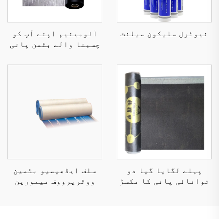
نیوٹرل سلیکون سیلنٹ
آلومینیم اپنے آپ کو
چسبنا والے بٹمن پانی
کا مکسڑ میموری
پہلے لگایا گیا دو
سلف ایڈھیسیو بٹمین
توانائی پانی کا مکسڑ
ووٹرپرووف میمورین
میموری