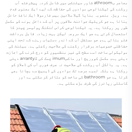
معاصر بathroom شاور سیلنٹس میں شامل کردہ پیشرفته آب
روکنے کی ٹیکنالوجی موادوں کی حفاظت کے لیے ایک معنوی قدم
ہے۔ ویژہ منصوبہ بنایا گیلا سلائین بیس فارمولا ایک نافذ حائل
بناتا ہے جو کریٹیک جوائنٹ علاقوں پر آب کے داخل ہونے کو مکمل
طور پر روکتا ہے۔ یہ ٹیکنالوجی کراس لنکنگ پولیمر چینز کا
استعمال کرتی ہے جو ایک مروجہ لیکن بہت زیادہ قابل برداشت
فلم بناتی ہے، جو مستقل آب کے اندر دستیاب رہنے کے تحت اپنی
حفاظتی خصوصیات برقرار رکھنے کی صلاحیت رکھتی ہے۔ سیلنٹ کی
مولیکولی ساخت اسے سطح کی غیر منظمیوں کو درج کرنے کی اجازت
دیتی ہے، مکمل کووریج اور ماکسimum چمک کی گarranty دیتی
ہے۔ یہ بالکل آب روکنے کی صلاحیت نہ صرف فوری آب کی ڈھلاؤ کو
روکتا ہے بلکہ لمبے عرصے تک موادوں کی ڈیمیج سے بچانا بھی
کرتا ہے جو bathroom کی ساخت کو متاثر کر سکتی ہے اور
کاسٹلی رپائرز کی طرف بڑھ سکتی ہے۔