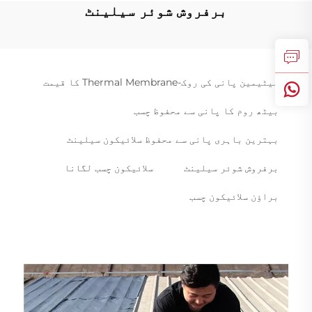
برفروش شوئر سیلینٹ
بیٹیمین پانی کی روک-Thermal Membrane کا قیمت
بیٹھ روم کا پانی سے محفوظ چسب
بہترین باہری پانی سے محفوظ سلائیکون سیلینٹ
برفروش شوئر سیلینٹ
سلائیکون چسب لگانا
براؤن سلائیکون چسب