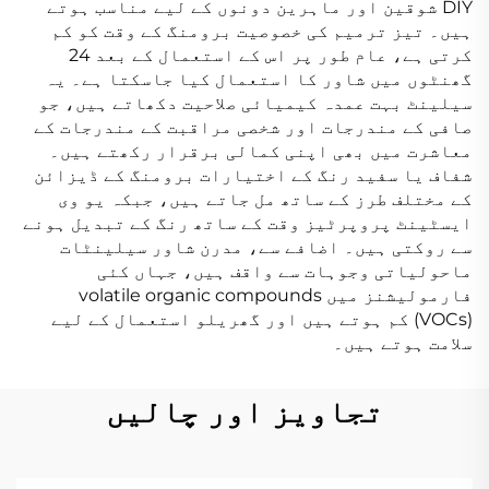
DIY شوقین اور ماہرین دونوں کے لیے مناسب ہوتے
ہیں۔ تیز ترمیم کی خصوصیت برومنگ کے وقت کو کم
کرتی ہے، عام طور پر اس کے استعمال کے بعد 24
گھنٹوں میں شاور کا استعمال کیا جاسکتا ہے۔ یہ
سیلینٹ بہت عمدہ کیمیائی صلاحیت دکھاتے ہیں، جو
صافی کے مندرجات اور شخصی مراقبت کے مندرجات کے
معاشرت میں بھی اپنی کمالی برقرار رکھتے ہیں۔
شفاف یا سفید رنگ کے اختیارات برومنگ کے ڈیزائن
کے مختلف طرز کے ساتھ مل جاتے ہیں، جبکہ یو وی
ایسٹینٹ پروپرٹیز وقت کے ساتھ رنگ کے تبدیل ہونے
سے روکتی ہیں۔ اضافے سے، مدرن شاور سیلینٹات
ماحولیاتی وجوہات سے واقف ہیں، جہاں کئی
فارمولیشنز میں volatile organic compounds
(VOCs) کم ہوتے ہیں اور گھریلو استعمال کے لیے
سلامت ہوتے ہیں۔
تجاویز اور چالیں