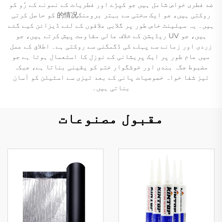
ضد فطری خواص شامل ہیں جو کپڑے اور فطریات کے نمونے کے رُو کو
روکتی ہیں، جو ایک سختی سے بہتر برومنگ的情况 کو حاصل کرتی
ہیں۔ یہ سیلینٹ خاص طور پر گلابی علاقوں کے لئے ڈیزائن کیے گئے
ہیں، جو UV ریڈیشن کے خلاف عالی مقاومت پیش کرتے ہیں، جو
زردی اور زمانے سے پہلے کی ڈگمگنی سے روکتی ہے۔ اطلاق کے عمل
میں عام طور پر ایک پریشانی کے نوزل کا استعمال ہوتا ہے جو
مضبوط جگہ بندی اور خوشگوار ختم کو یقینی بناتا ہے، جبکہ
تیز شفا خواہ خصوصیات پانی کے بعد تیزی سے اسٹیلن کو آسان
بناتی ہیں۔
مقبول مصنوعات