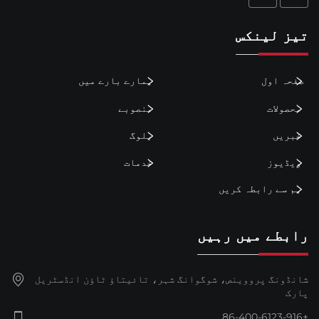
تیز لینکس
صفحہ اول
ہمارے بارے میں
محصولات
منصوبے
خبریں
بلوگ
ویڈیوز
خدمات
ہم سے رابطہ کریں
رابطے میں رہیں
شانڈونگ پرووینص، شوگوانگ شہر، تائیتاؤ ٹاؤن انڈسٹریل
پارک
+86-400-6123-916