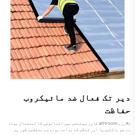
دیر تک فعال ضد مائیکروب
حفاظت
مডرن بathroom شاور سیلنٹس میں تکنالوجی کا استعمال ہوتا
ہے جو باکٹیریا اور فنگس کے برآمد ہونے سے مستقیم طور پر