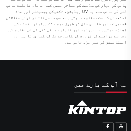
پانی کی بچاؤ کی صلاحیت کو متاثر نہیں کیا جاتا۔ قابلیت باقی
گئی کی جانب سے، یہ UV ریڈیشن، ٹکنیکل چیمیکلز اور عام
استعمال کے خلاف مقاومت دیتی ہے، جس سے سیلنٹ کو اپنی حفاظتی
خصوصیات اور ظاہری شکل کو طویل عرصے تک برقرار رکھنے کی
اجازت دیتی ہے۔ مرونیت اور قابلیت باقی گئی کی اس مخلوط کی
وجہ سے مراقبت کی ضرورت کو کافی حد تک کم کیا جاتا ہے اور
انسٹالیشن کی عمر بڑھ جاتی ہے۔
ہم آپ کے بارے میں