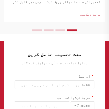
تعمیراتی صنعت نے واٹر پروف ٹیکنالوجی میں قابلِ ذکر
پیش رفت دیکھی ہے، جس میں بیسمنٹ واٹر پروف ممبرینز
ساختی تحفظ کا ایک بنیادی ستون بن گئی ہیں۔ ...
مزید دیکھیں
مفت تخمینہ حاصل کریں
ہمارا نمائندہ جلد آپ سے رابطہ کرے گا۔
ای میل
0/100
موبائل/واٹس ایپ
Code
0/100