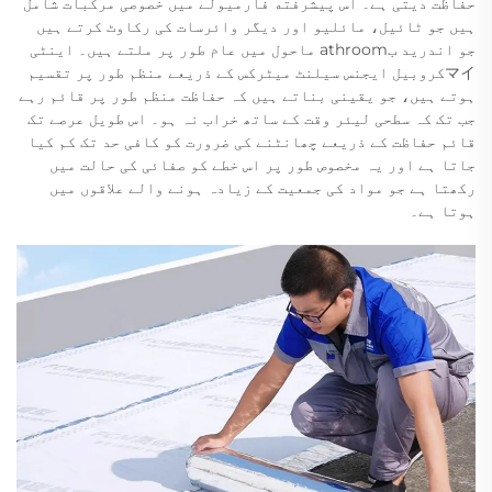
حفاظت دیتی ہے۔ اس پیشرفته فارمیولے میں خصوصی مرکبات شامل
ہیں جو ٹائیل، مائلیو اور دیگر وائرسات کی رکاوٹ کرتے ہیں
جو اندرید بathroom ماحول میں عام طور پر ملتے ہیں۔ اینٹی
マイکروبیل ایجنس سیلنٹ میٹرکس کے ذریعے منظم طور پر تقسیم
ہوتے ہیں، جو یقینی بناتے ہیں کہ حفاظت منظم طور پر قائم رہے
جب تک کہ سطحی لیئر وقت کے ساتھ خراب نہ ہو۔ اس طویل عرصے تک
قائم حفاظت کے ذریعے چھانٹنے کی ضرورت کو کافی حد تک کم کیا
جاتا ہے اور یہ مخصوص طور پر اس خطے کو صفائی کی حالت میں
رکھتا ہے جو مواد کی جمعیت کے زیادہ ہونے والے علاقوں میں
ہوتا ہے۔