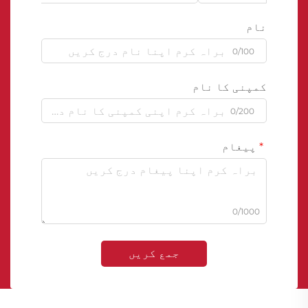
نام
0/100
کمپنی کا نام
0/200
پیغام
0/1000
جمع کریں