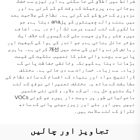
شرائط میں اطلاق کی جا سکتی ہے اور تیزی سے خشک
ہوجاتی ہے، پروجیکٹ کے وقت کو کم کرتی ہے اور
مزدوری کے خرچ کو کم کرتی ہے۔ نظام کی صلاحیت بعد
میں بننے والے چھینٹوں کو پلana دیتا ہے، جو
مالکوں کے لئے لمبے عرصے تک آرام دہ ہے۔ اضافے
میں، فلم ریڈون جیسے مٹی کے گیسوں کے خلاف ایک
مؤثر حائل بناتی ہے، جو اندر کی ہوا کی کیفیت اور
رہائش کرنے والوں کی صحت میں 개선 کرتی ہے۔ باہری
پانی سے بچنے والی فلم کا تنصیب ملکیت کی قیمت
بڑھانا دیتا ہے کیونکہ وثائقی حفاظت پانی کے
زیادہ سے زیادہ خسارات سے دی جاتی ہے۔ مختلف
ڈرائنیج مواد اور بنیاد کے اقسام کے ساتھ نظام کی
مطابقت کے ساتھ یہ مختلف تعمیراتی موقع کے لئے
ایک متنوع حل ہے۔ اس کے علاوہ، کئی نئی فلمیں
ماحولیاتی طور پر دوست دار ہیں، جو کوئی VOCs
نہیں ہیں اور مٹی اور زیرزمینی پانی کے ساتھ
ٹکراؤ کے لئے سلامت ہیں۔
تجاویز اور چالیں