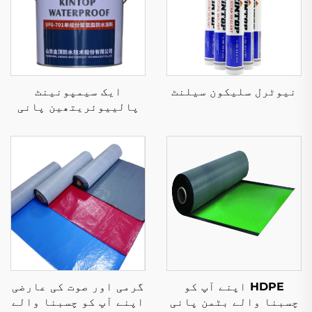
نیوٹرل سلیکون سیلنٹ
ایک سیمپونینٹ
پالییوئریتھین پانی
کا مکسڑ
گرمی اور صوت کی عارضی
HDPE اپنے آپ کو
اپنے آپ کو چسبنا والے
چسبنا والے بٹمن پانی