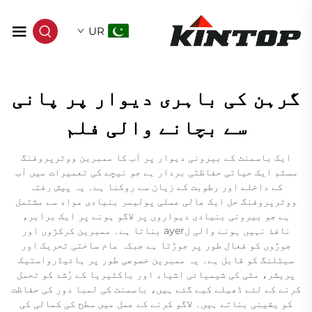
UR
گرہن کی باہری دیوار پر پانی
سے بچانے والی فلم
ایک باسمنٹ کے بیرونی دیوار پر آب کا ممبرین ووٹرپروفنگ
سسٹم ایک حیاتی حفاظتی بردار ہے جو نیچے کی تعمیرات میں آب
کے داخلے اور رطوبت کے زیان سے روکنا ہے۔ یہ پیش رفتہ
ووٹرپروفنگ حل ایک عالی عملی پولیمر بنیادی مواد سے مشتمل
ہے جو بیرونی بنیادی دیواروں پر لاگو ہونے پر ایک برابر،
نافذ نہیں ہونے والی لayer بناتا ہے۔ ممبرین کرکڑوں اور
جوڑوں کو فعال طور پر جوڑتا ہے جبکہ عام ساختی تحریک اور
سیٹلنگ کو قابل ہے۔ یہ ممبرین خصوصی طور پر ہائیڈرواستیک
پریشر، مٹی کی شیمیائی اشیاء اور باکٹیریا کے رُشد کو تحمل
کرنے کے لئے ڈھیلے کیے گئے ہیں، باسمنٹ کی لمبا دور کی حفاظت
کو یقینی بناتے ہیں۔ لاگو کرنے کے عمل میں سطح کی کمالی کی