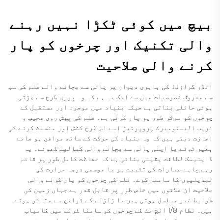
بیچ میں کوئی ٹکڑا نہیں رہنے
والی تکنیک اور چرخوں کو پار
کرنے والی صلاحیت
انڈر گراؤنڈ کی باہری دیوار پر پانی سے بچانے والے فلم کی سب
سے معروف خصوصیات میں سے ایک یہ ہے کہ وہ پوری طرح سے جڑتی
ہوئی حائلی بناتی ہے جبکہ بنیاد میں موجود اور مستقبل کے
چرخوں کو موثر طور پر پار کرتی ہے۔ فلم کی پیش روی عجیب و
غریب الیسٹومیرک پروپرٹیز اسے اس طرح کشش اور منسلک کرنے کی
اجازت دیتی ہیں کہ وہ بنیاد کی حرکت کے ساتھ موافق ہو جائے
بغیر ٹوٹے یا اپنی پانی سے بچانے والی کمالیت کھوئے۔ یہ
ڈاینیمک لطافت یقینی بناتی ہے کہ حفاظت کامل طور پر قائم
رہے چاہے عمارات کی تثبیت ہو یا موسمی درجہ حرارت کی
تبدیلیوں کا سامنا کرے۔ فلم کی چرخوں کو پار کرنے والی
صلاحیت ان علاقوں میں خاص طور پر قابل قدر ہے جہاں زمین کی
شرایط غیر مسلسل ہوتی ہیں یا زلزلے کے ذرائع سے متاثر ہوتے
ہیں۔ نظام 1/8 انچ تک کے چرخوں کو سامنا کرنے میں کامیاب