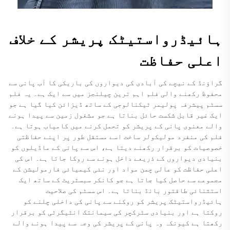
ہائیڈرواستیٹک پریشر کے خلاف
اعلی حفاظت
گراؤنڈ کے نیچے کی آبادی کی دیواروں کی باریکی کا آب پانی سے
محفوظ رکھنے والی فلم اہم ترین چیلنجز میں سے ایک ہے۔ یہ فلم
سسٹم پیشرفہ پولیمر ٹیکنالوجی کے ساتھ ڈیزائن کیا گیا ہے جو
ایک غیر قابل شکست حائل بناتا ہے جو مشغول زمین سے پیدا ہونے
والے معنوی پانی کے پریشر کو تحمل کرنے میں کامیاب ہوتا ہے۔
فلم کی منفرد مولیکولر ساخت اسے مستقل طور پر اپنے حفاظتی
خصوصیات کو برقرار رکھنے دیتا ہے، اس سے پانی کے ماڈیلوں کو
بنیادی دیواروں کے ذریعے داخل ہونے سے روکا جاتا ہے۔ اس کی
اعلی حفاظت کو عالی چمن مواد اور نئی کیمیائی فارمولیشن کے
مجموعے سے حاصل کیا جاتا ہے جو کانکر سبسٹریٹ کے ساتھ ایک
استثنائی طاقتور بانڈ بناتا ہے۔ اس سسٹم کی صلاحیت
ہائیڈرواستیٹک پریشر کو روکنے سے پانی کی داخلی چلنے کو
روکتا ہے اور بنیادی سٹرکچر کی سیمانتک انٹیگرٹی کو برقرار
رکھتا ہے کیونکہ وہ پانی کے پریشر کی وجہ سے پیدا ہونے والے