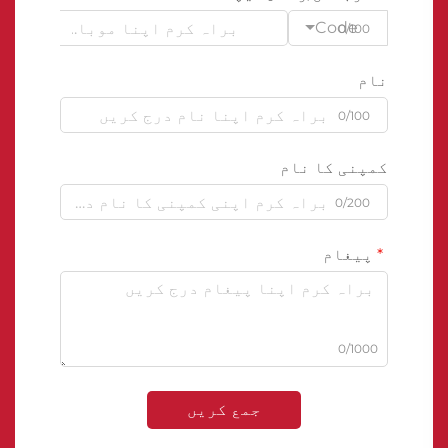
Code
0/100
نام
0/100
کمپنی کا نام
0/200
پیغام
0/1000
جمع کریں