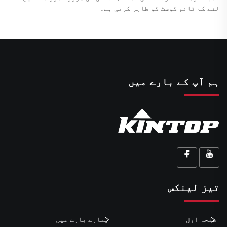
لئے کم ٹائم کوسٹ کو ظاہر کرتی ہے۔
ہم آپ کے بارے میں
تیز لینکس
صفحہ اول
ہمارے بارے میں