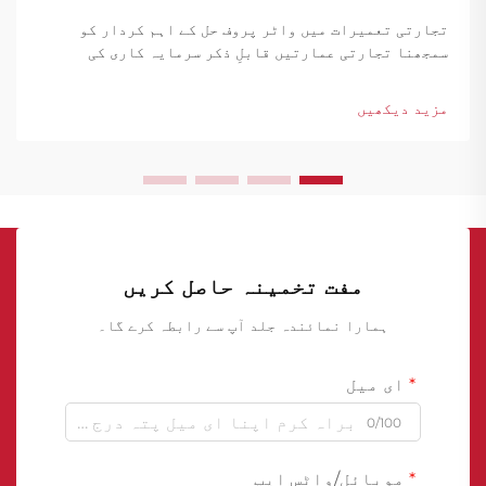
تجارتی تعمیرات میں واٹر پروف حل کے اہم کردار کو
سمجھنا تجارتی عمارتیں قابلِ ذکر سرمایہ کاری کی
نمائندگی کرتی ہیں جنہیں خاص طور پر ان کی زمین کے
نیچے کی ساخت کے خلاف پانی کے نقصان سے مضبوط تحفظ کی
مزید دیکھیں
ضرورت ہوتی ہے۔ زیر زمین کے...
مفت تخمینہ حاصل کریں
ہمارا نمائندہ جلد آپ سے رابطہ کرے گا۔
ای میل
0/100
موبائل/واٹس ایپ