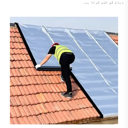
دباؤ کو ختم کرتا ہے۔