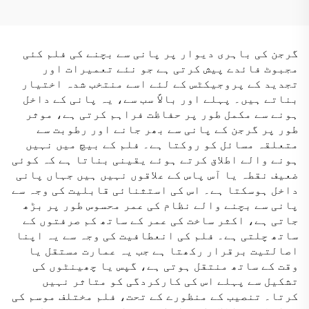
پانی کا مکسڑ میموری
کا مکسڑ میموری
گرجن کی باہری دیوار پر پانی سے بچنے کی فلم کئی
مجبوٹ فائدے پیش کرتی ہے جو نئے تعمیرات اور
تجدید کے پروجیکٹس کے لئے اسے منتخب شدہ اختیار
بناتے ہیں۔ پہلے اور بالاً سب سے، یہ پانی کے داخل
ہونے سے مکمل طور پر حفاظت فراہم کرتی ہے، موثر
طور پر گرجن کے پانی سے بھر جانے اور رطوبت سے
متعلقہ مسائل کو روکتا ہے۔ فلم کے بیچ میں نہیں
ہونے والے اطلاق کرتے ہوئے یقینی بناتا ہے کہ کوئی
ضعیف نقطہ یا آس پاس کے علاقوں نہیں ہیں جہاں پانی
داخل ہوسکتا ہے۔ اس کی استثنائی قابلیت کی وجہ سے
پانی سے بچنے والے نظام کی عمر محسوس طور پر بڑھ
جاتی ہے، اکثر ساخت کی عمر کے ساتھ کم صرفتوں کے
ساتھ چلتی ہے۔ فلم کی انعطافیت کی وجہ سے یہ اپنا
اصالتیت برقرار رکھتا ہے جب یہ عمارت مستقل یا
وقت کے ساتھ منتقل ہوتی ہے، گپس یا چھینٹوں کی
تشکیل سے پہلے اس کی کارکردگی کو متاثر نہیں
کرتا۔ تنصیب کے منظورے کے تحت، فلم مختلف موسم کی