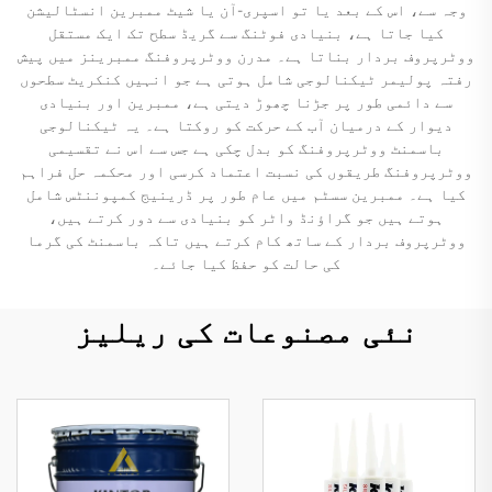
وجہ سے، اس کے بعد یا تو اسپری-آن یا شیٹ ممبرین انسٹالیشن
کیا جاتا ہے، بنیادی فوٹنگ سے گریڈ سطح تک ایک مستقل
ووٹرپروف بردار بناتا ہے۔ مدرن ووٹرپروفنگ ممبرینز میں پیش
رفتہ پولیمر ٹیکنالوجی شامل ہوتی ہے جو انہیں کنکریٹ سطحوں
سے دائمی طور پر جڑنا چھوڑ دیتی ہے، ممبرین اور بنیادی
دیوار کے درمیان آب کے حرکت کو روکتا ہے۔ یہ ٹیکنالوجی
باسمنٹ ووٹرپروفنگ کو بدل چکی ہے جس سے اس نے تقسیمی
ووٹرپروفنگ طریقوں کی نسبت اعتماد کرسی اور محکمہ حل فراہم
کیا ہے۔ ممبرین سسٹم میں عام طور پر ڈرینیج کمپوننٹس شامل
ہوتے ہیں جو گراؤنڈ واٹر کو بنیادی سے دور کرتے ہیں،
ووٹرپروف بردار کے ساتھ کام کرتے ہیں تاکہ باسمنٹ کی گرما
کی حالت کو حفظ کیا جائے۔
نئی مصنوعات کی ریلیز