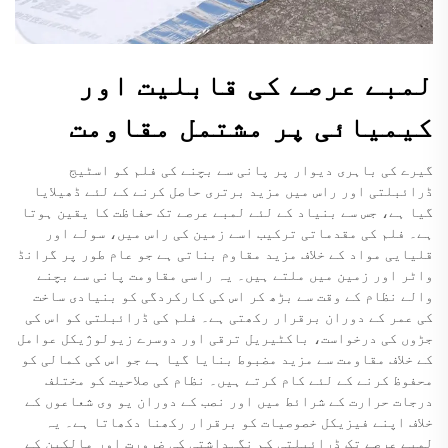
لمبے عرصے کی قابلیت اور
کیمیائی پر مشتمل مقاومت
گیرے کی باہری دیوار پر پانی سے بچنے کی فلم کو اسٹیج
ڈرائبلتی اور راس میں مزید برتری حاصل کرنے کے لئے ڈھیلایا
گیا ہے، جس سے بنیاد کے لئے لمبے عرصے تک حفاظت کا یقین ہوتا
ہے۔ فلم کی مقدماتی ترکیب اسے زمین کی راس میں، سولے اور
قلیایی مواد کے خلاف مزید مقاوم بناتی ہے جو عام طور پر گرانڈ
واٹر اور زمین میں ملتے ہیں۔ یہ راسی مقاومت پانی سے بچنے
والے نظام کے وقت سے بڑھ کر اس کی کارکردگی کو بنیادی ساخت
کی عمر کے دوران برقرار رکھتی ہے۔ فلم کی ڈرائبلتی کو اس کی
جڑوں کی درخواست، باکٹیریل ترقی اور دوسرے زیولوژیکل عوامل
کے خلاف مقاومت سے مزید مضبوط بنایا گیا ہے جو اس کی کمالی کو
محفوظ کرنے کے لئے کام کرتے ہیں۔ نظام کی صلاحیت کو مختلف
درجات حرارت کے شرائط میں اور نصب کے دوران یو وی شعاعوں کے
خلاف اپنے فیزیکل خصوصیات کو برقرار رکھنا دکھاتا ہے۔ یہ
لمبے عرصے تک ڈرائبلتی کم نگہداشتی کی ضرورت اور مالکین کے