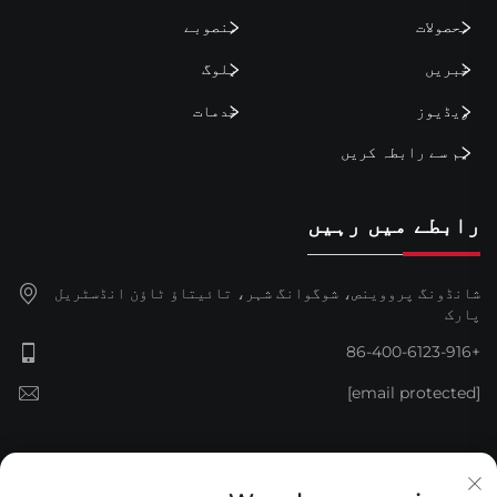
محصولات
منصوبے
خبریں
بلوگ
ویڈیوز
خدمات
ہم سے رابطہ کریں
رابطے میں رہیں
شانڈونگ پرووینص، شوگوانگ شہر، تائیتاؤ ٹاؤن انڈسٹریل
پارک
+86-400-6123-916
[email protected]
سبسکرائب کریں۔