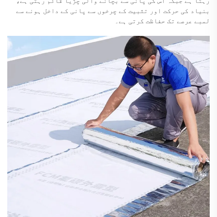
رہتا ہے جبکہ اس کی پانی سے بچانے والی چڑیا قائم رہتی ہے،
بنیاد کی حرکت اور تثبیت کے چرخوں سے پانی کے داخل ہونے سے
لمبے عرصے تک حفاظت کرتی ہے۔