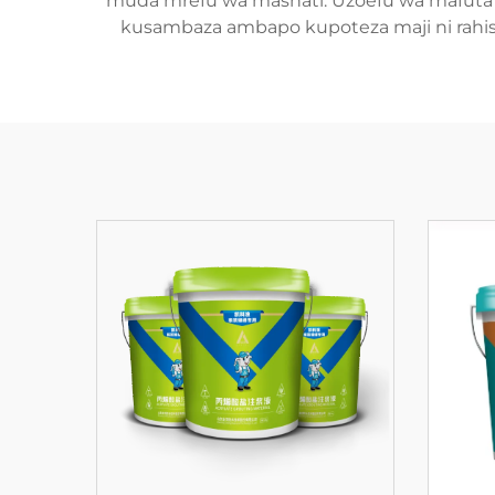
muda mrefu wa mashati. Uzoefu wa mafuta 
kusambaza ambapo kupoteza maji ni rahisi