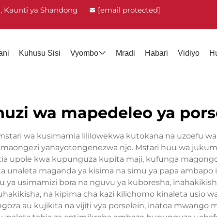
g, Kaunti ya Shandong
[email protected]
ani
Kuhusu Sisi
Vyombo
Mradi
Habari
Vidiyo
H
uzi wa mapedeleo ya pors
 mstari wa kusimamia lililowekwa kutokana na uzoefu wa k
tika maongezi yanayotengenezwa nje. Mstari huu wa juk
atia upole kwa kupunguza kupita maji, kufunga magongo
futa unaleta maganda ya kisima na simu ya papa ambap
vu ya usimamizi bora na nguvu ya kuboresha, inahakiki
hakikisha, na kipima cha kazi kilichomo kinaleta usio w
ngoza au kujikita na vijiti vya porselein, inatoa mwango