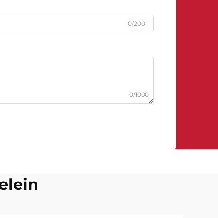
0/200
0/1000
elein