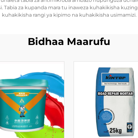
unaleta tabia za antimikroba ambazo hupunguza uchafu
. Tabia za kupanda mara tu inaweza kuhakikisha kuzing
kuhakikisha rangi ya kipimo na kuhakikisha usimamizi.
Bidhaa Maarufu