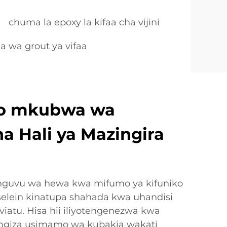
chuma la epoxy la kifaa cha vijini
wa grout ya vifaa
o mkubwa wa
a Hali ya Mazingira
guvu wa hewa kwa mifumo ya kifuniko
selein kinatupa shahada kwa uhandisi
viatu. Hisa hii iliyotengenezwa kwa
oingiza usimamo wa kubakia wakati