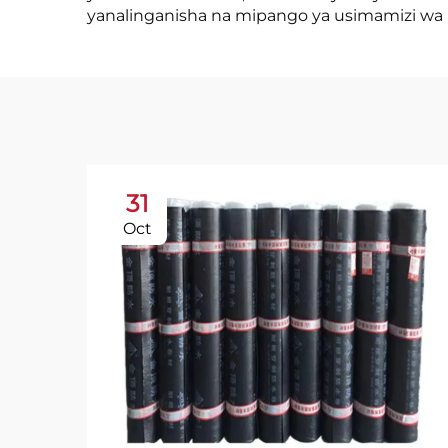
yanalinganisha na mipango ya usimamizi wa 
31
Oct