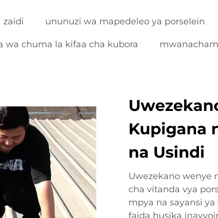
 zaidi
ununuzi wa mapedeleo ya porselein
 wa chuma la kifaa cha kubora
mwanachama 
Uwezekan
Kupigana n
na Usindi
Uwezekano wenye n
cha vitanda vya por
mpya na sayansi ya 
faida husika inavy