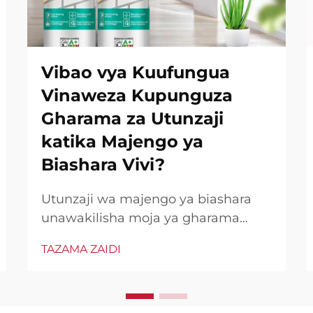
Vibao vya Kuufungua
Vinaweza Kupunguza
Gharama za Utunzaji
katika Majengo ya
Biashara Vivi?
Utunzaji wa majengo ya biashara
unawakilisha moja ya gharama
kubwa zinazobadilika kwa wamiliki
TAZAMA ZAIDI
wa mali na wakala wa usimamizi
wa zoezi. Kati ya changamoto
mbalimbali za utunzaji, maswala ya
kufunga na kuzuia mvua