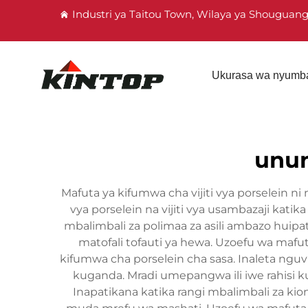
Industri ya Taitou Town, Wilaya ya Shouguan
Ukurasa wa nyumb
unun
Mafuta ya kifumwa cha vijiti vya porselein ni
vya porselein na vijiti vya usambazaji ka
mbalimbali za polimaa za asili ambazo huip
matofali tofauti ya hewa. Uzoefu wa ma
kifumwa cha porselein cha sasa. Inaleta ngu
kuganda. Mradi umepangwa ili iwe rahisi ku
Inapatikana katika rangi mbalimbali za kio