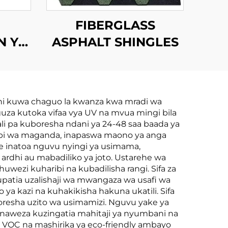
FIBERGLASS
N YA
ASPHALT SHINGLES
ni kuwa chaguo la kwanza kwa mradi wa
uza kutoka vifaa vya UV na mvua mingi bila
i pa kuboresha ndani ya 24-48 saa baada ya
upi wa maganda, inapaswa maono ya anga
e inatoa nguvu nyingi ya usimama,
dhi au mabadiliko ya joto. Ustarehe wa
wezi kuharibi na kubadilisha rangi. Sifa za
upatia uzalishaji wa mwangaza wa usafi wa
 ya kazi na kuhakikisha hakuna ukatili. Sifa
resha uzito wa usimamizi. Nguvu yake ya
inaweza kuzingatia mahitaji ya nyumbani na
he VOC na mashirika ya eco-friendly ambayo