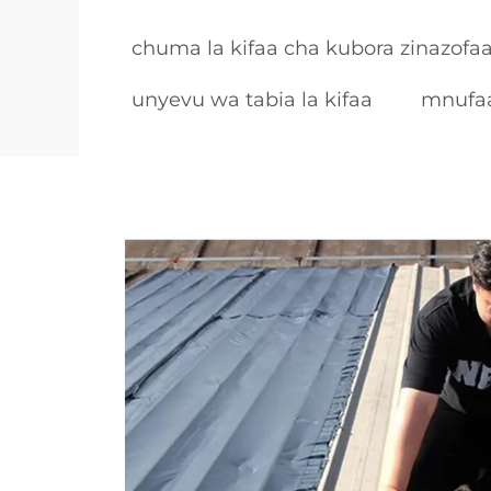
chuma la kifaa cha kubora zinazofaa
unyevu wa tabia la kifaa
mnufaa