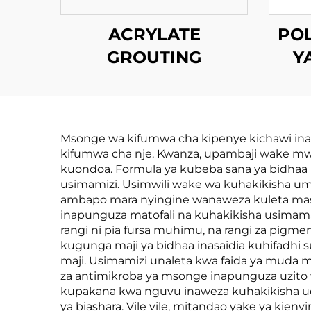
ACRYLATE
PO
GROUTING
Y
Msonge wa kifumwa cha kipenye kichawi ina
kifumwa cha nje. Kwanza, upambaji wake mwin
kuondoa. Formula ya kubeba sana ya bidhaa
usimamizi. Usimwili wake wa kuhakikisha 
ambapo mara nyingine wanaweza kuleta masua
inapunguza matofali na kuhakikisha usimam
rangi ni pia fursa muhimu, na rangi za pigme
kugunga maji ya bidhaa inasaidia kuhifadhi 
maji. Usimamizi unaleta kwa faida ya muda mzu
za antimikroba ya msonge inapunguza uzito
kupakana kwa nguvu inaweza kuhakikisha uen
ya biashara. Vile vile, mitandao yake ya kie