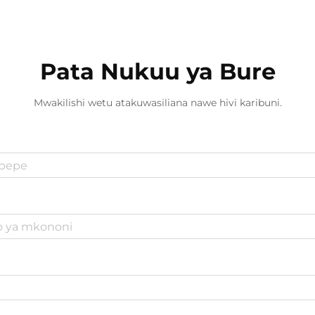
huwafanya gharama kupanda
kupitia...
Pata Nukuu ya Bure
Mwakilishi wetu atakuwasiliana nawe hivi karibuni.