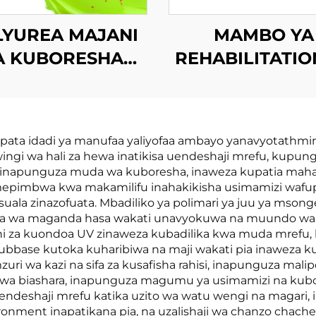
LYUREA MAJANI
MAMBO YA
A KUBORESHA
REHABILITATIO
UPYA
BARABARA
pata idadi ya manufaa yaliyofaa ambayo yanavyotathmi
gi wa hali za hewa inatikisa uendeshaji mrefu, kupung
 inapunguza muda wa kuboresha, inaweza kupatia mahal
umepimbwa kwa makamilifu inahakikisha usimamizi waf
la zinazofuata. Mbadiliko ya polimari ya juu ya msong
a wa maganda hasa wakati unavyokuwa na muundo wa ar
ni za kuondoa UV zinaweza kubadilika kwa muda mrefu, hu
subbase kutoka kuharibiwa na maji wakati pia inaweza k
ri wa kazi na sifa za kusafisha rahisi, inapunguza malipo
 wa biashara, inapunguza magumu ya usimamizi na kubo
deshaji mrefu katika uzito wa watu wengi na magari, 
nvironment inapatikana pia, na uzalishaji wa chanzo chac