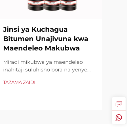
Jinsi ya Kuchagua
Je,
Bitumen Unajivuna kwa
ni
Maendeleo Makubwa
ma
zil
Miradi mikubwa ya maendeleo
inahitaji suluhisho bora na yenye
Una
uaminifu wa usimbaji ambayo
na e
TAZAMA ZAIDI
inaweza kuwakilisha muda na
kui
TAZ
changamoto za mazingira. Usimbaji
kuz
kwa kutumia bitumen umetoka
muhi
kama moja ya njia bora zaidi na
kipe
zilizopokelewa zaidi kwa kulinda
ya 
kanisani dhidi ya ...
seme