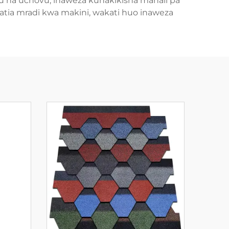
 na uchovu, inaweza kuhakikisha mahali pa
atia mradi kwa makini, wakati huo inaweza