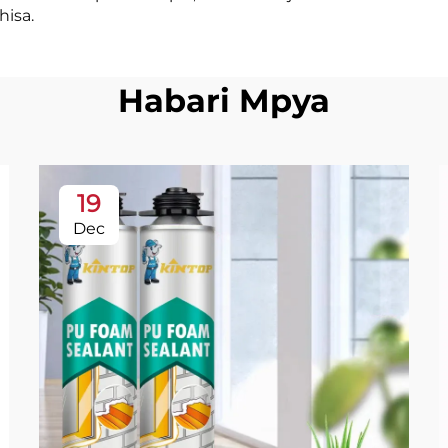
hisa.
Habari Mpya
19
Dec