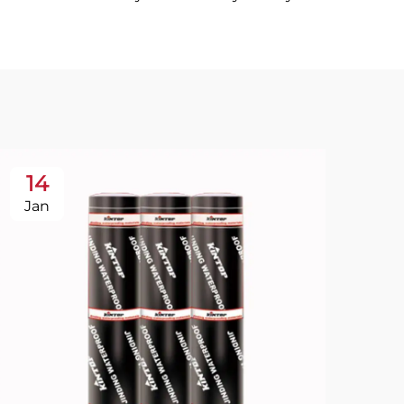
14
1
Jan
Ja