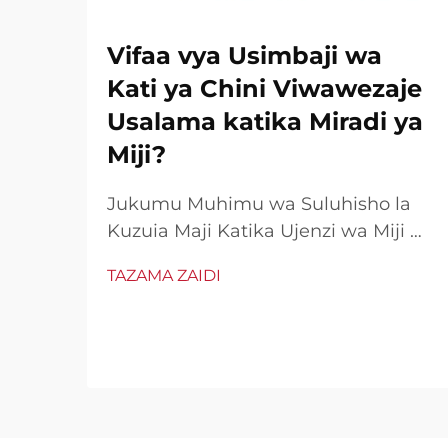
Vifaa vya Usimbaji wa
Kati ya Chini Viwawezaje
Usalama katika Miradi ya
Miji?
Jukumu Muhimu wa Suluhisho la
Kuzuia Maji Katika Ujenzi wa Miji wa
Kisasa Katika uchumi uliopanuka
TAZAMA ZAIDI
wa maendeleo ya miji, vifungu vya
kuzuia maji vimekuwa kipengele
muhimu cha usalama wa ujenzi na
umoja wa miundo. Wakati miji...