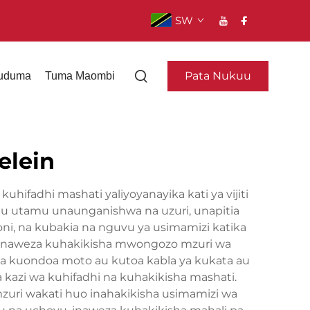
SW
Pata Nukuu
uduma
Tuma Maombi
elein
uhifadhi mashati yaliyoyanayika kati ya vijiti
umu utamu unaunganishwa na uzuri, unapitia
ni, na kubakia na nguvu ya usimamizi katika
o inaweza kuhakikisha mwongozo mzuri wa
sha kuondoa moto au kutoa kabla ya kukata au
a kazi wa kuhifadhi na kuhakikisha mashati.
 mzuri wakati huo inahakikisha usimamizi wa