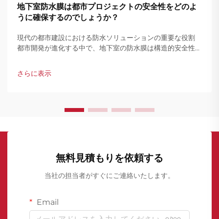
地下室防水膜は都市プロジェクトの安全性をどのよ
うに確保するのでしょうか？
現代の都市建設における防水ソリューションの重要な役割
都市開発が進化する中で、地下室の防水膜は構造的安全性と
耐久性において不可欠な要素となっています。都市が高密度
化し、インフラが複雑になるにつれ、地下構造物の防水は単
さらに表示
なる補助的措置ではなく、必須の工事要件となっています。
適切な防水膜を使用することで、水の浸入によるコンクリー
トの劣化や鉄筋の腐食を防ぎ、建物の寿命を大幅に延ばすこ
とができます。
無料見積もりを依頼する
当社の担当者がすぐにご連絡いたします。
Email