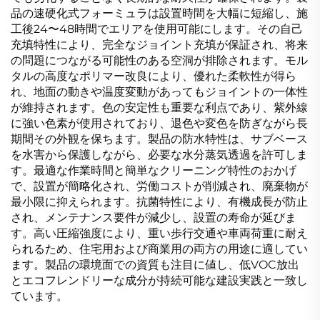
品の速硬化式フォーミュラは設置時間を大幅に短縮し、施
工後24〜48時間でエリアを使用可能にします。その自己
充填特性により、完全なジョイント充填が保証され、将来
の問題につながる可能性のある空洞が排除されます。モル
タルの高度なポリマー改良により、優れた柔軟性が得ら
れ、地面の動きや温度変動があってもジョイントの一体性
が維持されます。色の安定性も重要な利点であり、紫外線
に強い色素が使用されており、退色や変色を防ぎながら長
期間その外観を保ちます。製品の防水特性は、サブベース
を水害から保護しながら、必要な水分蒸気透過を許可しま
す。最適な作業時間と簡単なクリーニング特性のおかげ
で、設置が簡略化され、労働コストが削減され、廃棄物が
最小限に抑えられます。抗菌特性により、有機成長が防止
され、メンテナンス要件が減少し、設置の寿命が延びま
す。高い圧縮強度により、重い歩行交通や車両荷重に耐え
られるため、住宅用および商業用の両方の用途に適してい
ます。製品の環境面での資質も注目に値し、低VOC放出
とエコフレンドリーな成分が持続可能な建設実践と一致し
ています。