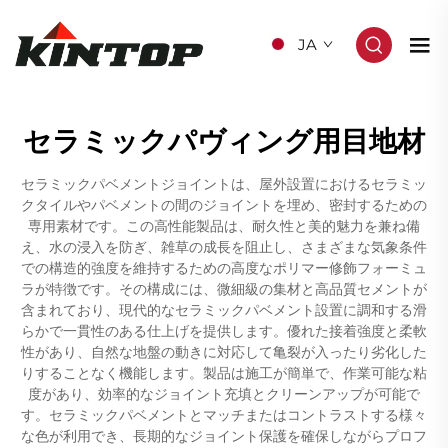
JA
セラミックパヴィング用目地材
セラミックパベメントジョイントは、屋外設置におけるセラミッ
クタイルやパベメントの間のジョイントを埋め、密封するための
専用素材です。この高性能製品は、耐久性と美的魅力を兼ね備
え、水の浸入を防ぎ、雑草の成長を阻止し、さまざまな気象条件
での構造的強度を維持するための高度なポリマー修飾フォーミュ
ラが特徴です。その構成には、微細級の集材と高品質セメントが
含まれており、現代的なセラミックパベメント設置に調和する滑
らかで一貫性のある仕上げを提供します。優れた接着強度と柔軟
性があり、自然な地盤の動きに対応して亀裂が入ったり劣化した
りすることなく機能します。製品は施工が簡単で、作業可能な粘
度があり、効率的なジョイント充填とクリーンアップが可能で
す。セラミックパベメントとマッチまたはコントラストする様々
な色が利用でき、長期的なジョイント保護を確保しながらプロフ