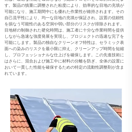
す。製品の慎重に調整された粘度により、効率的な目地の充填が
可能になり、施工期間中にも優れた作業性が維持されます。その
自己流平性により、均一な目地の充填が保証され、設置の信頼性
を損なう可能性のある空洞や弱い部分のリスクが排除されます。
目地材の制御された硬化時間は、施工者に十分な作業時間を提供
しながら急速な強度発展を実現し、プロジェクトの迅速な完了を
可能にします。製品の独自なクリーンオフ特性は、セラミック表
面への染みのリスクを最小限に抑え、クリーンアップ時間を短縮
し、プロフェッショナルな仕上げを確保します。この先進技術に
はさらに、混合および施工中に材料の分離を防ぎ、全体の設置に
おいて一貫した性能を確保するための特定の流動性調整剤が含ま
れています。