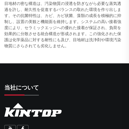
目地材の密な構造は、汚染物質の浸透を防ぎながら必要な蒸気透
過を許し、耐久性を促進するバランスの取れた環境を作り出しま
す。その抗菌特性は、カビ、カビ状菌、藻類の成長を積極的に抑
制し、設置の美観と機能面を維持します。システムの高い接着強
度により、セラミックエッジへの優れた接着が保証され、負荷を
効果的に分散させる統合構造が形成されます。この強化された保
護は化学薬品に対する耐性にも及び、目地材は洗浄剤や環境汚染
物質にさらされても劣化しません。
当社について