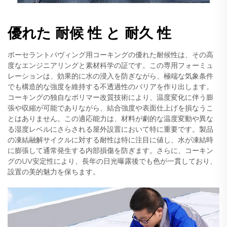
優れた 耐候 性 と 耐久 性
ポーセラントパヴィング用コーキングの優れた耐候性は、その高
度なエンジニアリングと素材科学の証です。この専用フォーミュ
レーションは、効果的に水の浸入を防ぎながら、極端な気象条件
でも構造的な強度を維持する不透過性のバリアを作り出します。
コーキングの独自なポリマー改質技術により、温度変化に伴う膨
張や収縮が可能でありながら、結合強度や表面仕上げを損なうこ
とはありません。この適応能力は、材料が劇的な温度変動や異な
る湿度レベルにさらされる屋外設置において特に重要です。製品
の凍結融解サイクルに対する耐性は特に注目に値し、水が凍結時
に膨張して通常発生する内部損傷を防ぎます。さらに、コーキン
グのUV安定性により、長年の日光曝露後でも色が一貫しており、
設置の美的魅力を保ちます。