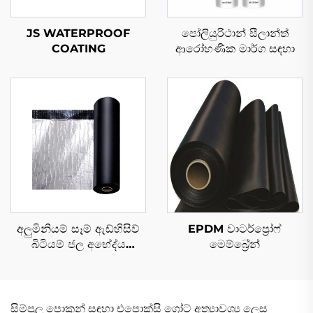
JS WATERPROOF
පෝලියුරිථාන් සීලාන්ත්
COATING
ආරෝහණික මාර්ග සඳහා
අලුමිනියම් සෑම් ඇඩ්හිසිව්
EPDM වාටර්ප්‍රෝෆ්
බිටියම් ජල අභේද්ය
මෙම්බ්‍රේන්
මෙම්බ්‍රාන්
සිම්පුල පොකුන් සඳහා එපොක්සි ග්‍රෝට් අත්‍යාවශ්‍ය ලෙස