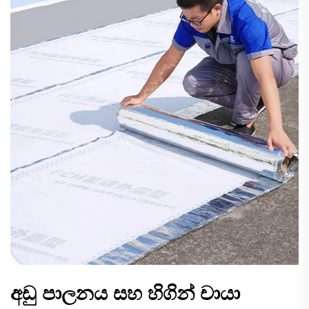
අඩු පාලනය සහ හිගින් චායා