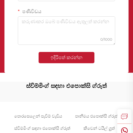
පණිවිඩය
0/1000
ඉදිරිපත් කරන්න
ස්විම්මිංග් සඳහා එපොක්සි ග්රූත්
පොරසෙලෙන් පැවිම් වැඩිය
පානිමය එපොක්සි ග්රූත්
ස්විම්මිංග් සඳහා එපොක්සි ග්රූත්
කිචෙන් ටයිල් ග්‍රූත්