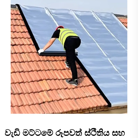
වැඩි මට්ටමේ රූපවත් ස්ථිතිය සහ