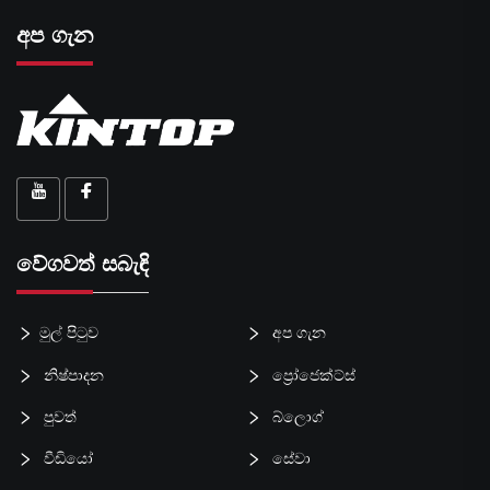
අප ගැන
වේගවත් සබැඳි
මුල් පිටුව
අප ගැන
නිෂ්පාදන
ප්‍රෝජෙක්ට්ස්
පුවත්
බ්ලොග්
වීඩියෝ
සේවා