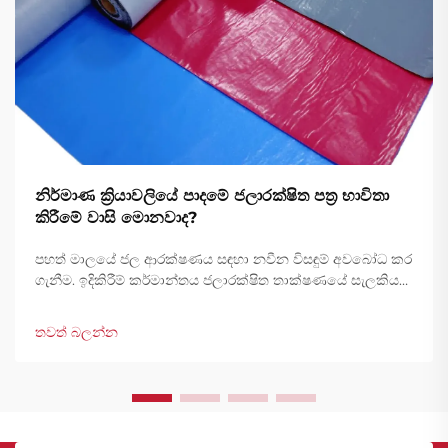
නිර්මාණ ක්‍රියාවලියේ පාදමේ ජලාරක්ෂිත පත්‍ර භාවිතා
කිරීමේ වාසි මොනවාද?
පහත් මාලයේ ජල ආරක්ෂණය සඳහා නවීන විසඳුම් අවබෝධ කර
ගැනීම. ඉදිකිරීම් කර්මාන්තය ජලාරක්ෂිත තාක්ෂණයේ සැලකිය
යුතු දියුණුවක් දකිමින් පවතී, පහත් මාලයේ ජලාරක්ෂිත පත්‍ර
ව්‍යුහාත්මක ආරක්ෂණයේ පදනම ලෙස ඉදිරිපත් වී ඇත.
තවත් බලන්න