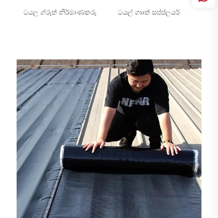
ටයල ග්රූත් නිර්මාණකරු
ටයල් ගෲත් සප්ප්ලයර්