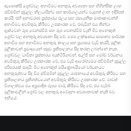
ඇපොක්සි ග්‍රෝට්වල අභාවීමට අනතුරු අවශ්‍යතා සහ හිගින්සික ලාභ
ස්විම්මින් පුඩුල්ල නිලධාරීන්ට සහ කාර්යාලයන්ට වැදගත් ලාභ ඉදිරිපත්
කරයි. එහි අනාවරණ ප්‍රස්තාරය ජලය සහ රසායනික මාතෘකාවන්හි
අභාවීමට අවමිතුරු කිරීමට උපකාරක වේ, එබැවින් එය තීන්වා
දැක්වෙන රූප වෙනස්වීම් සහ රූප වෙනස්වීම් වැනි මීට අනෙකුත්
ග්‍රෝට් වල අනතුරු අවශ්‍යතා සිදු වේ. මෙම ලක්ෂණය සාමාන්‍ය සාර්ථක
අභාවීම සහ අභාවීමට අනතුරු කාලය සහ ප්‍රයාසය වැඩි කරයි, මූලික
මූලිකාවන් ප්‍රමාදයෙන් පසුව ප්‍රතිපාලනය සිදු කරනු ලබන්නේ නැත.
ග්‍රෝට්වල ධාවිතා ප්‍රස්තාරය බැක්ටීරියාවන්, ඇල්ජි සහ මෝඩ් වර්ධනය
අවමිතුරු කිරීමට උපකාරක වේ, එය වැඩි ආරෝග්‍යමය ස්විම්මින් පුඩුල්ල
පරිසරයක් සාදයි. මීට අනෙකුත් මයික්‍රොබයියෝ වර්ධනයට
අනතුරුත්වය සිදු වීම ස්විම්මින් පුඩුල්ල යාම්නායේ අවමිතුරු කිරීමට සහ
ප්‍රතිපාලනය ප්‍රතිශත්වයෙන් අවමිතුරු කිරීමට උපකාරක වේ. මාවත්
විශාලත්වය එය අප්‍රමාදිත රූපය මාරු කිරීමට සිදු වේ, එය චැම්බ්
මූලිකාවලින් ග්‍රෝට් වල අනතුරු අවේදනා අවශ්‍යතාවක් නැති බව
ඉඟියේ.