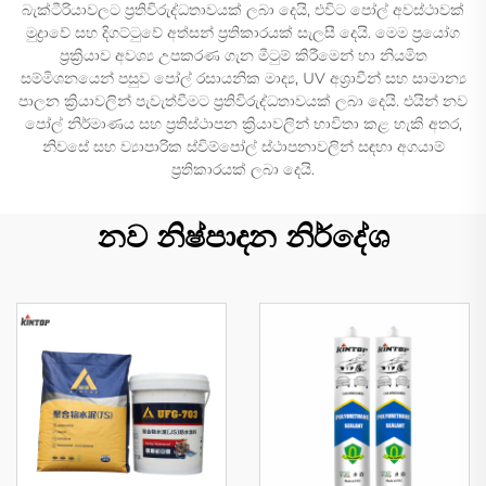
බැක්ටීරියාවලට ප්‍රතිවිරුද්ධතාවයක් ලබා දෙයි, එවිට පෝල් අවස්ථාවක්
මුද්‍රාවේ සහ දිගට්ටුවේ අත්සන් ප්‍රතිකාරයක් සැලසී දෙයි. මෙම ප්‍රයෝග
ප්‍රක්‍රියාව අවශ්‍ය උපකරණ ගැන මීටුම් කිරීමෙන් හා නියමිත
සම්මිශනයෙන් පසුව පෝල් රසායනික මාද්‍ය, UV අශ්‍රාවීන් සහ සාමාන්‍ය
පාලන ක්‍රියාවලින් පැවැත්වීමට ප්‍රතිවිරුද්ධතාවයක් ලබා දෙයි. එයින් නව
පෝල් නිර්මාණය සහ ප්‍රතිස්ථාපන ක්‍රියාවලින් භාවිතා කළ හැකි අතර,
නිවසේ සහ ව්‍යාපාරික ස්විම්පෝල් ස්ථාපනාවලින් සඳහා අගයාම්
ප්‍රතිකාරයක් ලබා දෙයි.
නව නිෂ්පාදන නිර්දේශ