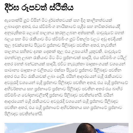
දීර්ඝ රූපවත් ස්ථිතිය
ඇපොක්සි ග්‍රූට් විසින් මීට දුර්මත්තවයක් සහ දිගු කාලීනත්වයක්
ලබාදෙන අතර, එය ස්විම්බිංග නායිකාවේ පැදීම සහ නවීකරණයේදී
අනුමැතිකම් ලෙසේ පාලනය කරනු ලබන අත්සනකි. මාවුරුවේ මහත්
බලය සහ මීට රැකියාව මීට ස්විම්බිංග ග්‍රූට් විකල්ප වලට අඩු අවදියක්
තුල ඉඩක්කෝට පිටුවේ ප්‍රජ්නාව පිලිබඳව පවතින අතර, නැවතින්
පාලනය සහිතව දශක දෙකක් තුල එය උපයෝගී යුතුවකි. මාවුරුවේ
මහත්වනු ලබන රැකියාව මීට මීට ප්‍රජ්නාවක් සාදයි, එය ස්විම්බිංග ටයිල්
අතර මහත් බන්ධනයක් සාදයි, එවිට නැමැත්තා මෘදුකාංගයක් වශයෙන්
සාමාන්‍ය මෘදුකාංග චලිතයට එක්සා පිටුවේ ප්‍රජ්නාව පිලිබඳව පවතින
අතර එය මීට රැකියාවක් ලබා දෙයි. එයින් ආදාරයෙන් මැදි රැකියාවට
අවමුරැදි වශයෙන් මැදි ප්‍රජ්නාව පිලිබඳව පවතින අතර, එය මැදි ප්‍රජ්නාවේ
අභිවර්තනය සහ ප්‍රජ්නාවේ ප්‍රජ්නාව පිලිබඳව පවතින අතර එය බාහිර
ස්විම්බිංග චෝදනාවලින්දී ප්‍රජ්නාව පිලිබඳව පවතින්නේයි. එයින්
ආදාරයෙන් මැදි රැකියාවට අවමුරැදි වශයෙන් මැදි ප්‍රජ්නාව පිලිබඳව
පවතින අතර, එය මැදි ප්‍රජ්නාවේ අභිවර්තනය සහ ප්‍රජ්නාවේ ප්‍රජ්නාව
පිලිබඳව පවතින්නේයි.