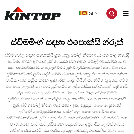
SI
ස්විම්මිංග් සඳහා එපොක්සි ග්රූත්
ස්විම්පෝල් සඳහා එපොක්සි ග්‍රූත් යනු, පෝල් නිර්මාණය සහ පාලනයේදී
භාවිතා කරන අගයාම් ප්‍රතිකාරයක් වන අතර, පෝල් රසායනික මාද්‍ය
සහ තාමාත්මක වාට පැවැත්වීමට ප්‍රතිවිරුද්ධතාවයෙන් මහා විද්‍යාමය
දුර්මත්තාවයක් ලබා දෙයි. මෙම විශේෂ ග්‍රූත් යනු, එපොක්සි රසායනික
වාටිකා සහ සක්‍රිය කරන ආකාරක මාද්‍ය විසින් සමන්විත වූ අතර, එවිට
එය මහා බලවත් සහ වාට ප්‍රතිරෝධක අවිරෝධීය පාරිඨ්‍ර්‍යයක් සෑදී දෙයි.
ජල ප්‍රමාණය අනුවාදීමට හා රසායනික මාද්‍ය අවමින්වීමට
ප්‍රතිවිරුද්ධතාවයෙන් නොමිලිම තලයක් නිර්මාණය කරන එපොක්සි
ග්‍රූත්, ස්විම්පෝල් නිර්මාණය සඳහා ඉතා සුදුසුය. මෙම මාද්‍යයෙහි
අභිවේදීය සම්ප්‍රවේශනය පෝල් තල සමඟ මහා විද්‍යාමය
සම්බන්ධතාවයක් ලබා දෙයි, එවිට තාප අවස්ථාවන්හි වෙනස්වීම් සහ
තාමාත්මක වාට පැවැත්වීමෙන් පසුවත් එය අප්‍රමාදීය බලවත්තාවය
නිරීක්ෂණය කරයි. එය රාජිකානුකූලතාවයට, රසායනික මාද්‍ය සහ