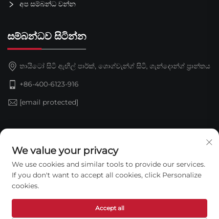
අප සම්බන්ධ වන්න
සම්බන්ධව සිටින්න
තායිටෝ සිටි ඇඟිල් පාර්ක්, ශොග්වැන්ග් සිටි, ශැන්දොන්ග් ප්‍රාන්තය
+86-400-6123-916
[email protected]
දායක වන්න
We value your privacy
We use cookies and similar tools to provide our services.
If you don't want to accept all cookies, click Personalize
cookies.
Accept all
කොපිරයිට් © 2026 ෂැන්ඩොං ජින්ඩිං වොටර්ප්‍රූෆ් ටෙක්නොලජි සමාගම