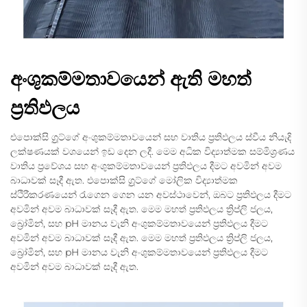
අංශුකම්මතාවයෙන් ඇති මහත්
ප්‍රතිඵලය
එපොක්සි ග්‍රූට්‌ගේ අංශුකම්මතාවයෙන් සහ වාතිය ප්‍රතිඵලය ස්වීය නියැදි
ලක්ෂණයක් වශයෙන් ඉඩ දෙන ලදී. මෙම අධික විද්‍යාත්මක සම්මිශ්‍රණය
වාතිය ප්‍රවේශය සහ අංශුකම්මතාවයෙන් ප්‍රතිඵලය දීමට අවමින් අවම
බාධාවක් සෑදී ඇත. එපොක්සි ග්‍රූට්‌ගේ මෝලික විද්‍යාත්මක
ස්ථිරීකරණයෙන් රැගෙන ගෙන යන අවස්ථාවෙන්, ඔබට ප්‍රතිඵලය දීමට
අවමින් අවම බාධාවක් සෑදී ඇත. මෙම මහත් ප්‍රතිඵලය ත්‍රිප්ලි ජලය,
බ්‍රෝමින්, සහ pH මානය වැනි අංශුකම්මතාවයෙන් ප්‍රතිඵලය දීමට
අවමින් අවම බාධාවක් සෑදී ඇත. මෙම මහත් ප්‍රතිඵලය ත්‍රිප්ලි ජලය,
බ්‍රෝමින්, සහ pH මානය වැනි අංශුකම්මතාවයෙන් ප්‍රතිඵලය දීමට
අවමින් අවම බාධාවක් සෑදී ඇත.