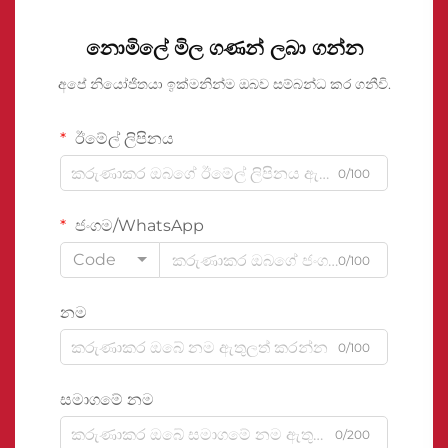
නොමිලේ මිල ගණන් ලබා ගන්න
අපේ නියෝජිතයා ඉක්මනින්ම ඔබව සම්බන්ධ කර ගනීවි.
ඊමේල් ලිපිනය
0/100
ජංගම/WhatsApp
Code
0/100
නම
0/100
සමාගමේ නම
0/200