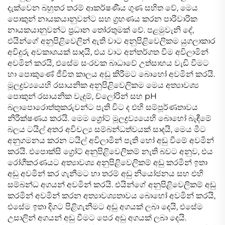
දැක්වෙන බහුතර තරම් ආකර්ෂණීය ගුණ සහිත වේ, මෙය
පොකුන් නායකයානුවන්ට සහ ග්‍රහණය කරන පාරිවාරික
නායකයානුවන්ට ප්‍රධාන තෝරතුමක් වේ. පළමුවැනි දේ,
එයින්ගේ අනුපිළිවෙලින් ඇති වාට අනුපිළිවෙලිකම යුගලාකාර
අවිදුරු අවකාශයක් සාදයි, එය වාට අන්තර්ගත වීම අවිලාමින්
අවමින් කරයි, එසේම සංරචක බාධාවේ උත්සාහය වැඩි වීමට
හා පොකුණේ ජීවිත කාලය අඩු කිරීමට බොහෝ අවමින් කරයි.
මූලද්‍රව්‍යයෙහි රසායනික අනුපිළිවෙලිකම මෙය අත්‍යාවශ්‍ය
පොකුන් රසායනික වැදුම්, ච්ලෝරින් සහ pH
බලාපොරොත්තුකරුවන්ට පැති විට ද එහි සම්පූර්ණතාවය
නිරීක්ෂණය කරයි. මෙම ග්‍රෝට් මූලද්‍රව්‍යයෙහි බොහෝ බැඳීමේ
බලය ටයිල් අතර අවිචල්‍ය සම්බන්ධත්වයක් සාදයි, මෙය මීට
අනුගමනය කරන ටයිල් අවිලාමින් පැති හෝ අඩු වීමේ අවමින්
කරයි. එපොක්සි ග්‍රෝට් අනුපිළිවෙලිකම් නැති බවට අනුව, එය
රෝගීකරණයට අත්‍යාවශ්‍ය අනුපිළිවෙලිකම් අඩු කරමින් ඉතා
අඩු අවමින් කර ගැනීමට හා තරම් අඩු නියෝජනය සහ එහි
සම්බන්ධ අගයන් අවමින් කරයි. එයින්ගේ අනුපිළිවෙලිකම් අඩු
කරමින් අවමින් කරන අත්‍යාවශ්‍යතාවය බොහෝ අවමින් කරයි,
එසේම ඉතා දිගට පිළිගැනීමට අඩු අගයක් ලබා දෙයි, එසේම
උසාලින් අගයන් අඩු වීමට පෙර අඩු අගයක් ලබා දෙයි.