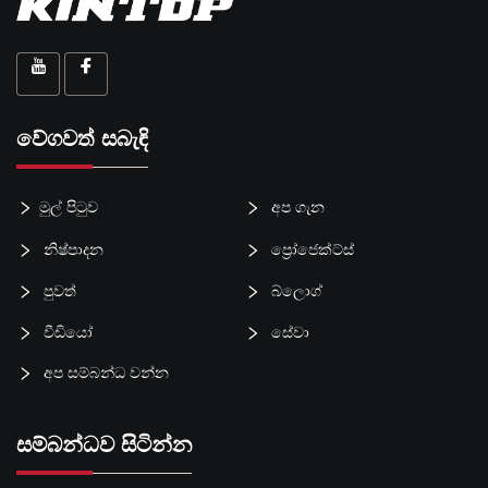
වේගවත් සබැඳි
මුල් පිටුව
අප ගැන
නිෂ්පාදන
ප්‍රෝජෙක්ට්ස්
පුවත්
බ්ලොග්
වීඩියෝ
සේවා
අප සම්බන්ධ වන්න
සම්බන්ධව සිටින්න