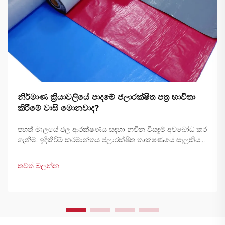
නිර්මාණ ක්‍රියාවලියේ පාදමේ ජලාරක්ෂිත පත්‍ර භාවිතා
කිරීමේ වාසි මොනවාද?
පහත් මාලයේ ජල ආරක්ෂණය සඳහා නවීන විසඳුම් අවබෝධ කර
ගැනීම. ඉදිකිරීම් කර්මාන්තය ජලාරක්ෂිත තාක්ෂණයේ සැලකිය
යුතු දියුණුවක් දකිමින් පවතී, පහත් මාලයේ ජලාරක්ෂිත පත්‍ර
ව්‍යුහාත්මක ආරක්ෂණයේ පදනම ලෙස ඉදිරිපත් වී ඇත.
තවත් බලන්න