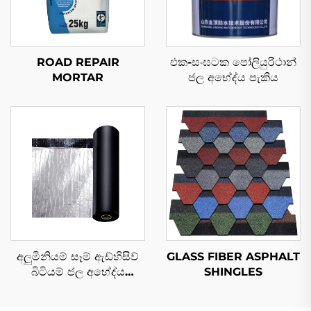
ROAD REPAIR
එක-සංඝටක පෝලියුරිථාන්
MORTAR
ජල අභේද්ය පැකිය
අලුමිනියම් සෑම් ඇඩ්හිසිව්
GLASS FIBER ASPHALT
බිටියම් ජල අභේද්ය
SHINGLES
මෙම්බ්‍රාන්