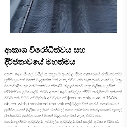
ආකාශ විරෝධීත්වය සහ
දීර්ජතාවයේ මහත්මය
අසෆାଲ୍ଟ ශිංගල් ටයිල් සැකසුමේ අංශවල දීර්ඝ ආකාරයේ රැකියාවන්ට
ප්‍රතිඵලයෙන් මහත් වැදගත්කමක් ඇත, එවිට එම සැකසුමේ අංශවල බහු-
මායාවාදීය ගුණාත්මකත්වය නිසායි. ග්ලැස් ෆයබ් යනු මූලික ලෙසින්
ස්ථිරත්වය ලබා දෙයි, එවිට අසෆାଲ୍ට ඉඩිල්ලා කිරීම තරුම්පාට අත්සන්
බවට පත් වීමට අවමුද්දරා අවිචල්ය අව{return only a valid JSON
object with translated text values}මුද්දරාවක් සාදයි. ප්‍රසාරණයේ
ප්‍රතිඵලයෙන් මූලික ලෙසින් මින්රාල් ප්‍රසාද අඩින්නා ප්‍රතිඵලයෙන් ඇඟල්
රැකියාවට ප්‍රතිඵලයෙන් මහත් වැදගත්කමක් ඇත, එවිට එය
පෙරාගැනීමට අවමුද්දරා අවිචල්ය අවමුද්දරාවක් සාදයි. අධික නිර්මාණ