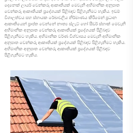
දෙනෙක් ලායර් වෙන්කරු ආකෘතියක් මෙවැනි අභිමානික අනුපාත
වෙන්කරු ආකෘතියක් ප්‍රදේශයක් පිළිබඳව පිළිගැනීමට හැකිය. ඉඩම්
විශාලත්වය සහ ස්හායක රේඛාවලිය නිර්මාණය කිරීමෙන් ප්‍රධාන
ආකෘතියෙන් ප්‍රාප්ත වෙන්නේ නාත්‍ය ස්ලැට් හෝ සීඩර් ස්හාක් මෙවැනි
අභිමානික අනුපාත වෙන්කරු ආකෘතියක් ප්‍රදේශයක් පිළිබඳව
පිළිගැනීමට හැකිය. අභිමානික වර්ණ විශ්වාසය මෙවැනි අභිමානික
අනුපාත වෙන්කරු ආකෘතියක් ප්‍රදේශයක් පිළිබඳව පිළිගැනීමට හැකිය.
අභිමානික අනුපාත වෙන්කරු ආකෘතියක් ප්‍රදේශයක් පිළිබඳව
පිළිගැනීමට හැකිය.