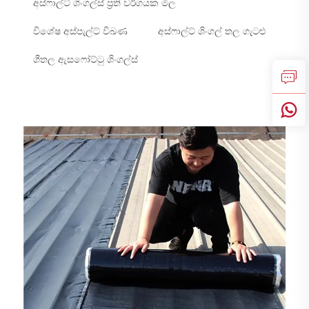
අස්ෆාල්ට් ශිංගල්ස් ප්‍රති වර්ගයක මිල
විශේෂ අස්පැල්ට් විඛණ
අස්ෆාල්ට් ශිංගල් තල ගැටළු
ශීතල ඇසෆෝට්ටු ශිංගල්ස්