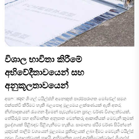
විශාල භාවිතා කිරීමේ
අභිවේදීතාවයෙන් සහ
අනුකූලතාවයෙන්
අසෆାଲ୍ଟ ශිංගල් ටයිල්ස්හි අනෙකුත් පාරම්පරාගත මෝඩේල් සමග
එක්සත්වී කිරීමට හැකි බලපොදු මුල්‍යමය ලක්ෂණයක් ඇති අතර,
නිශ්පාදකයන් රැගෙන දීමෙන් පැවැත්වෙන ප්‍රබල වර්ණ විශාලත්වයක්,
තේසිරුම් සහ අභිමානික අනුපාත වෙන්කරු ආකෘතියක් මෙවැනි කුමක්
ප්‍රදේශයක් පිළිබඳව පිළිගැනීමට හැකිය. සාමාන්‍ය ස්ථිර වර්ණ සිටින්නේ
යුතුවක් පාලිම් වශයෙන් මූල්‍යමය ප්‍රතිඵලයක් ලබා දීමට මෙවැනි ටයිල්ස්
ප්‍රබල විශාලත්වයක් සාදයි. අභිමානික හෝ ආර්කිටෙක්ටුරාල් ශිංගල්ස්