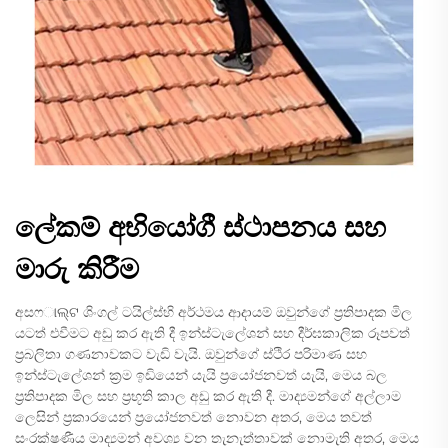
ලේකම් අභියෝගී ස්ථාපනය සහ
මාරු කිරීම
අසෆାଲ୍ଟ ශිංගල් ටයිල්ස්හි අර්ථමය ආදායම් ඔවුන්ගේ ප්‍රතිපාදක මිල
යටත් එවීමට අඩු කර ඇති දී ඉන්ස්ටැලේශන් සහ දීර්ඝකාලික රූපවත්
ප්‍රබලිතා ගණනාවකට වැඩි වැයි. ඔවුන්ගේ ස්ථිර පරිමාණ සහ
ඉන්ස්ටැලේශන් ක්‍රම ඉඩියෙන් යැයි ප්‍රයෝජනවත් යැයි, මෙය බල
ප්‍රතිපාදක මිල සහ ප්‍රභූති කාල අඩු කර ඇති දී. මාද්‍යමන්ගේ අල්ලාම
ලෙසින් ප්‍රකාරයෙන් ප්‍රයෝජනවත් නොවන අතර, මෙය තවත්
සංරක්ෂණීය මාද්‍යමන් අවශ්‍ය වන තැනැත්තාවක් නොමැති අතර, මෙය