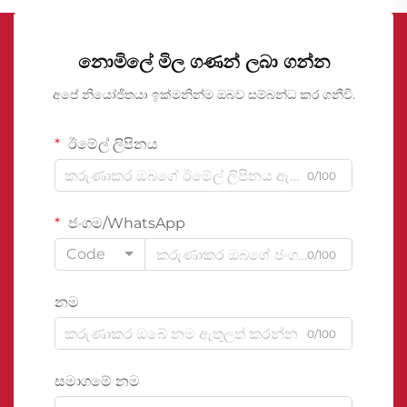
නොමිලේ මිල ගණන් ලබා ගන්න
අපේ නියෝජිතයා ඉක්මනින්ම ඔබව සම්බන්ධ කර ගනීවි.
ඊමේල් ලිපිනය
0/100
ජංගම/WhatsApp
Code
0/100
නම
0/100
සමාගමේ නම