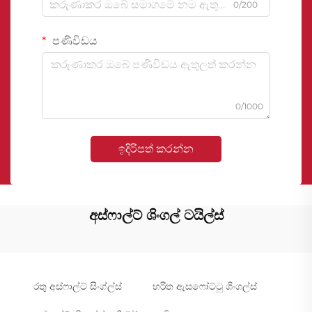
0/200
පණිවිඩය
0/1000
ඉදිරිපත් කරන්න
අස්ෆාල්ට් ශිංගල් ටයිල්ස්
රතු අස්ෆාල්ට් සිංග්ල්ස්
හරිත ඇසෆෝට්ටු ශිංගල්ස්