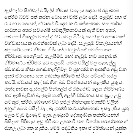
ඇස්ෆල්ට් ෂින්ඩ්ල් ටයිල්ස් නිවාස වහලය සඳහා ප් රමුඛතම
තේරීම බවට පත් කරන බොහෝ වාසි ලබා දෙයි. පළමුව සහ ප්
රධාන වශයෙන්, ඒවායේ වියදම් කාර්යක්ෂමතාව සහ කාර්ය
සාධනය අතර සුවිශේෂී සමතුලිතතාවයක් ඇති වන අතර,
බොහෝ විකල්ප වහල් ද් රව් යවල පිරිවැයෙන් සුළු කොටසක්
විශ්වාසදායක ආරක්ෂාවක් ලබා දෙයි. සැලසුම් විකල්පයන්හි
බහුකාර්යතාව නිවාස හිමියන්ට ඔවුන්ගේ පවතින ගෘහ
නිර්මාණ ශෛලියට ගැලපීමට හෝ නැවුම් නව පෙනුමක්
නිර්මාණය කිරීමට ඉඩ සලසයි. මෙම ටයිල් වල සැහැල්ලු
ස්වභාවය නිසා ගොඩනැගිලිවල ව් යුහාත්මක ආතතිය අඩු වන
අතර ස්ථාපනය සහ නඩත්තු කිරීමේ ක් රියා පටිපාටි සරල
කරයි. ඒවායේ කල් පවතින බව විශේෂයෙන් සැලකිය යුතු ය,
මන්ද නවීන ඇස්ෆල්ට් ෂින්ගල්ස් ප් රතිරෝධී ලෙස නිර්මාණය
කර ඇති බැවින් බලපෑම් හානි, ඇල්ගී වර්ධනය සහ සුළං උඩු
යටිකුරු කිරීම, බොහෝ විට පුළුල් නිෂ්පාදක වගකීම් වලින්
අනුග් මෙම ටයිල් වල බලශක්ති කාර්යක්ෂමතාව ද සැලකිය යුතු
ලෙස වැඩි දියුණු වී ඇත, උණුසුම් දේශගුණික තත්ත්වයන්හි
සිසිලන පිරිවැය අඩු කිරීමට උපකාරී වන විශේෂ පරාවර්තක ග්
රැනුල ලබා ගත හැකිය. මෙම පද්ධතිය ඉතා ප් රමිතියෙන් යුක්ත