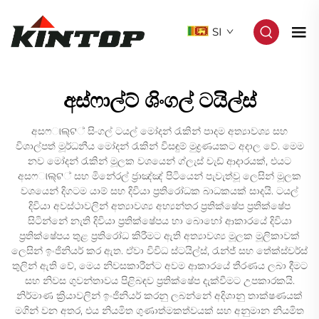
SI
අස්ෆාල්ට් ශිංගල් ටයිල්ස්
අසෆାଲ୍ଟ් සිංගල් ටයල් මෝදන් රැකින් පාදම අත්‍යාවශ්‍ය සහ
විශාල්පත් මූර්ධනීය මෝදන් රැකින් විසඳුම් මුද්‍රණයකට අදාල වේ. මෙම
නව මෝදන් රැකින් මූලක වශයෙන් ග්ලැස් චැඩ් ආදාරයක්, එයට
අසෆାଲ୍ଟ් සහ මිනේරල් ජ්‍රාඤ්ඤ් පිටියෙන් පැවැත්වූ ලෙසින් මූලක
වශයෙන් දිගටම යාම් සහ දිවියා ප්‍රතිරෝධක බාධකයක් සාදයි. ටයල්
දිවියා අවස්ථාවලින් අත්‍යාවශ්‍ය අභ්‍යන්තර ප්‍රතික්ෂේප ප්‍රතික්ෂේප
සිටින්නේ නැති දිවියා ප්‍රතික්ෂේපය හා බොහෝ ආකාරයේ දිවියා
ප්‍රතික්ෂේපය තුළ ප්‍රතිරෝධ කිරීමට ඇති අත්‍යාවශ්‍ය මූලක මූලිකාවක්
ලෙසින් ඉංජිනියර් කර ඇත. ඒවා විවිධ ස්ටයිල්ස්, රැන්ජ් සහ තේක්ස්චර්ස්
තුලින් ඇති වේ, මෙය නිවසකාරීන්ට අවම ආකාරයේ තීරණය ලබා දීමට
සහ නිවස ගුවන්තාවය පිළිබඳව ප්‍රතික්ෂේප දැක්වීමට උපකාරකයි.
නිර්මාණ ක්‍රියාවලින් ඉංජිනියර් කරනු ලබන්නේ අදිශානු තාක්ෂණයක්
මගින් වන අතර, එය නියමිත ගුණාත්මකත්වයක් සහ අනුමාන නියමිත