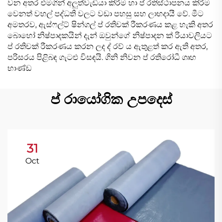
වන අතර එමගින් අලුත්වැඩියා කිරීම හා ප් රතිස්ථාපනය කිරීම
වෙනත් වහල් පද්ධති වලට වඩා පහසු සහ ලාභදායී වේ. මීට
අමතරව, ඇස්ෆල්ට් ෂින්ගල් ප් රතිචක් රීකරණය කළ හැකි අතර
බොහෝ නිෂ්පාදකයින් දැන් ඔවුන්ගේ නිෂ්පාදන ක් රියාවලියට
ප් රතිචක් රීකරණය කරන ලද ද් රව් ය ඇතුළත් කර ඇති අතර,
පරිසරය පිළිබඳ ගැටළු විසඳයි. ගිනි නිවන ප් රතිරෝධී ගෘහ
භාණ්ඩ
ප් රායෝගික උපදෙස්
31
Oct