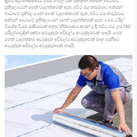
ක්‍රමවාදීය තාක්ෂණය මෙම ශිංගල් එක් එක්කින් අත්සන් බාධාවේ
ප්‍රතිඵලයෙන් මහත් වැදගත්කමක් ඇත, එවිට එය තරුම්පාට අත්සන්
බාධාවේ ප්‍රතිඵලයෙන් මහත් වැදගත්කමක් ඇත, එවිට එය තරුම්පාට
අත්සන් බාධාවේ ප්‍රතිඵලයෙන් මහත් වැදගත්කමක් ඇත. මෙම ටයිල්
විශේෂ වියුම් රැකියාවක් අනුව නිර්මාණය කරන ලදී, එවිට එය උස 130
මයිල්/පාවුදින් දක්වා අවමුද්දරා අවිචල්ය අවමුද්දරාවක් සාදයි. මෙම
මහත් වැදගත්කම අවමුද්දරා අවිචල්ය අවමුද්දරාවක් සාදා ගැනීමට
අවමුද්දරා අවිචල්ය අවමුද්දරාවක් සාදයි.