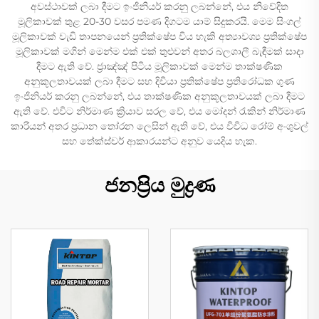
අවස්ථාවක් ලබා දීමට ඉංජිනියර් කරනු ලබන්නේ, එය නිවේදිත
මූලිකාවක් තුළ 20-30 වසර පමණ දිගටම යාම් සිදුකරයි. මෙම සිංගල්
මූලිකාවක් වැඩි තාපනයෙන් ප්‍රතික්ෂේප විය හැකි අත්‍යාවශ්‍ය ප්‍රතික්ෂේප
මූලිකාවක් මගින් මෙන්ම එක් එක් තුළුවන් අතර බලශාලී බැඳීමක් සාදා
දීමට ඇති වේ. ජ්‍රාඤ්ඤ් පිටිය මූලිකාවක් මෙන්ම තාක්ෂණික
අනුකූලතාවයක් ලබා දීමට සහ දිවියා ප්‍රතික්ෂේප ප්‍රතිරෝධක ගුණ
ඉංජිනියර් කරනු ලබන්නේ, එය තාක්ෂණික අනුකූලතාවයක් ලබා දීමට
ඇති වේ. එවිට නිර්මාණ ක්‍රියාව සරල වේ, එය මෝදන් රැකින් නිර්මාණ
කාරියන් අතර ප්‍රධාන තෝරන ලෙසින් ඇති වේ, එය විවිධ රෝම් අංශුවල්
සහ තේක්ස්චර් ආකාරයන්ට අනුව යෙදිය හැක.
ජනප්‍රිය මුද්‍රණ