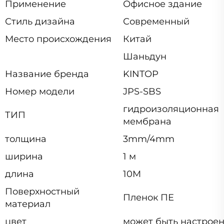
Применение
Офисное здание
Стиль дизайна
Современный
Место происхождения
Китай
Шаньдун
Название бренда
KINTOP
Номер модели
JPS-SBS
гидроизоляционная
ТИП
мембрана
толщина
3mm/4mm
ширина
1 м
длина
10M
Поверхностный
Пленок ПЕ
материал
цвет
может быть настрое