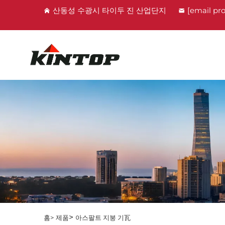
산동성 수광시 타이두 진 산업단지
[email pr
>
홈>
제품
아스팔트 지붕 기瓦