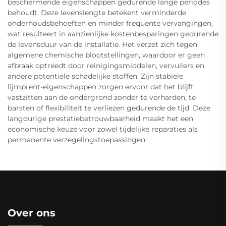
beschermende eigenschappen gedurende lange periodes
behoudt. Deze levenslengte betekent verminderde
onderhoudsbehoeften en minder frequente vervangingen,
wat resulteert in aanzienlijke kostenbesparingen gedurende
de levensduur van de installatie. Het verzet zich tegen
algemene chemische blootstellingen, waardoor er geen
afbraak optreedt door reinigingsmiddelen, vervuilers en
andere potentiële schadelijke stoffen. Zijn stabiele
lijmprent-eigenschappen zorgen ervoor dat het blijft
vastzitten aan de ondergrond zonder te verharden, te
barsten of flexibiliteit te verliezen gedurende de tijd. Deze
langdurige prestatiebetrouwbaarheid maakt het een
economische keuze voor zowel tijdelijke reparaties als
permanente verzegelingstoepassingen.
Over ons