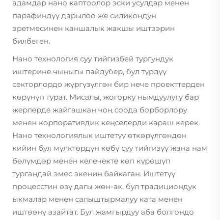
адамдар нано каптоолор эски усулдар менен
парафиндүү дарылоо же силикондун
эретмесинен каншалык жакшы иштээрин
билбеген.
Нано технология суу тийгизбей тургундук
иштерине чыныгы пайдубер, бул түрдүү
секторлордо жүргүзүлгөн бир нече проекттерден
көрүнүп турат. Мисалы, жогорку нымдуулугу бар
жерлерде жайгашкан чоң соода борборлору
менен корпоративдик кеңселерди караш керек.
Нано технологиялык иштетүү өткөрүлгөндөн
кийин бул мүлктөрдүн көбү суу тийгизүү жана нам
бөлүмдөр менен келечекте көп күрөшүп
тургандай эмес экенин байкаган. Иштетүү
процесстин өзү дагы жөн-ак, бул традициондук
ыкмалар менен салыштырмалуу ката менен
иштөөнү азайтат. Бул жамгырдуу аба болгондо