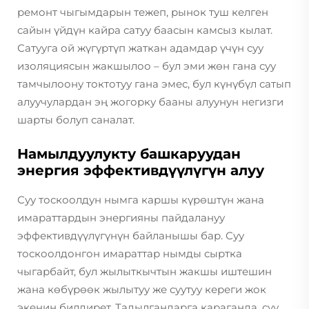
ремонт чыгымдарын тежеп, рынок туш келген
сайын үйдүн кайра сатуу баасын камсыз кылат.
Сатууга ой жүгүртүп жаткан адамдар үчүн суу
изоляциясын жакшылоо – бул эми жөн гана суу
тамчылоону токтотуу гана эмес, бул күнүбүл сатып
алуучулардан эң жогорку бааны алуунун негизги
шарты болуп саналат.
Намылдуулукту башкаруудан
энергия эффективдүүлүгүн алуу
Суу тоскоолдун нымга каршы күрөштүн жана
имараттардын энергияны пайдалануу
эффективдүүлүгүнүн байланышы бар. Суу
тоскоолдонгон имараттар нымды сыртка
чыгарбайт, бул жылыткычтын жакшы иштешин
жана көбүрөөк жылытуу же суутуу кереги жок
экенин билдирет. Тадылгандарга караганда, суу