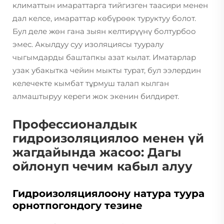
климаттын имараттарга тийгизген таасири менен
дал келсе, имараттар көбүрөөк туруктуу болот.
Бул деле жөн гана зыян келтирүүнү болтурбоо
эмес. Акылдуу суу изоляциясы тууралу
чыгымдарды баштапкы азат кылат. Иматарлар
узак убакытка чейин мыкты турат, бул ээлердин
келечекте кымбат тұрмуш талап кылган
алмаштыруу кереги жок экенин билдирет.
Профессионалдык
гидроизоляциялоо менен үй
жагдайында жасоо: Дагы
ойлонуп чечим кабыл алуу
Гидроизоляциялоону натура туура
орнотпогондогу тезине