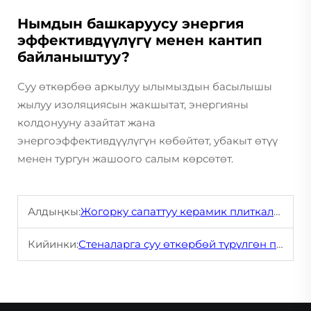
Нымдын башкаруусу энергия
эффективдүүлүгү менен кантип
байланыштуу?
Суу өткөрбөө аркылуу ылымыздын басылышы
жылуу изоляциясын жакшытат, энергияны
колдонууну азайтат жана
энергоэффективдүүлүгүн көбөйтөт, убакыт өтүү
менен тургун жашоого салым көрсөтөт.
Алдыңкы:
Жогорку сапаттуу керамик плиткалардын ичиндеги цемент үйдү жаңылоо үчүн эмнеге маанилүү?
Кийинки:
Стеналарга суу өткөрбөй түрүлгөн покрыштарды колдонуунун пайдасы эмне?