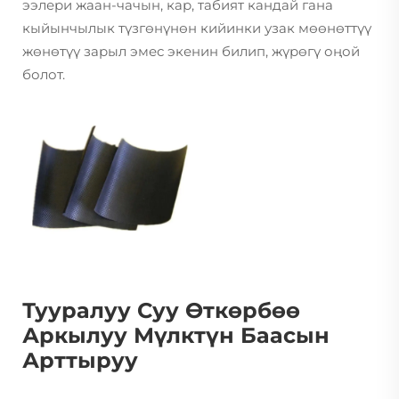
ээлери жаан-чачын, кар, табият кандай гана
кыйынчылык түзгөнүнөн кийинки узак мөөнөттүү
жөнөтүү зарыл эмес экенин билип, жүрөгү оңой
болот.
Тууралуу Суу Өткөрбөө
Аркылуу Мүлктүн Баасын
Арттыруу