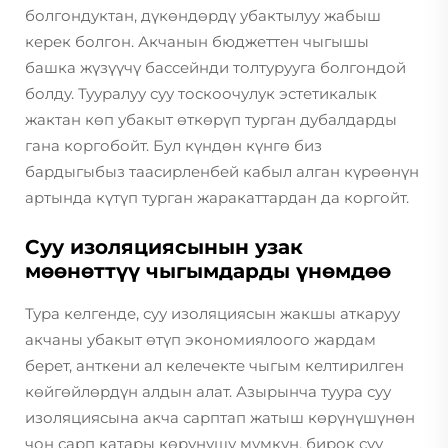
болгондуктан, дүкөндөрдү убактылуу жабыш
керек болгон. Акчанын бюджеттен чыгышы
башка жүзүүчү бассейнди толтурууга болгондой
болду. Тууралуу суу тоскоочулук эстетикалык
жактан көп убакыт өткөрүп турган дубалдарды
гана коргобойт. Бул күндөн күнгө биз
бардыгыбыз таасирленбей кабыл алган күрөөнүн
артында күтүп турган жаракаттардан да коргойт.
Суу изоляциясынын узак
мөөнөттүү чыгымдарды үнөмдөө
Тура келгенде, суу изоляциясын жакшы аткаруу
акчаны убакыт өтүп экономиялоого жардам
берет, анткени ал келечекте чыгым келтирилген
көйгөйлөрдүн алдын алат. Азырынча туура суу
изоляциясына акча сарптап жатыш көрүнүшүнөн
чоң сарп катары көрүнүшү мүмкүн, бирок суу