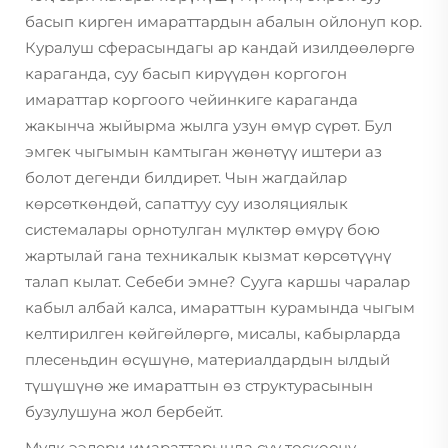
басып кирген имараттардын абалын ойлонуп кор.
Куралуш сферасындагы ар кандай изилдөөлөргө
караганда, суу басып кирүүдөн коргогон
имараттар коргоого чейинкиге караганда
жакынча жыйырма жылга узун өмүр сүрөт. Бул
эмгек чыгымын камтыган жөнөтүү иштери аз
болот дегенди билдирет. Чын жагдайлар
көрсөткөндөй, сапаттуу суу изоляциялык
системалары орнотулган мүлктөр өмүрү бою
жартылай гана техникалык кызмат көрсөтүүнү
талап кылат. Себеби эмне? Сууга каршы чаралар
кабыл албай калса, имараттын курамында чыгым
келтирилген көйгөйлөргө, мисалы, кабырларда
плесеньдин өсүшүнө, материалдардын ылдый
түшүшүнө же имараттын өз структурасынын
бузулушуна жол бербейт.
Мүлк ээлери имараттарында суу тоскоочу