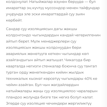
колдонулат. Натыйжалар өзүнөн берүүдө — бул
имараттар эң күчтүү муссондор менен тайфундар
учурунда эле эски имараттардай суу зыян
көрбөйт.
Сандар суу изоляциясын дагы жакшы
колдонгондо чыгымдардын кандай чегерилгенин
айтып берет. Мүлк менеджерлери суу
изоляциясын жакшы колдонуудан бери
авариялык жөнөтүүгө кеткен чыгымдар көп
азайгандыгын айтып жатышат. Чикагода бир
кварталда негизги стенкалар боюнча суу тамгап
турган орду жөнөткөндөн кийин жылдык
техникалык кызмат көрсөтүү чыгымдары 40% ке
чейин азайган. Бул чын жагдайлардын
натыйжалары жаңы суу изоляциялоо чараларын
пландоо жолунда бизге так негиз болуп калат.
Эгерде суу изоляция чечимдери жергиликтүү