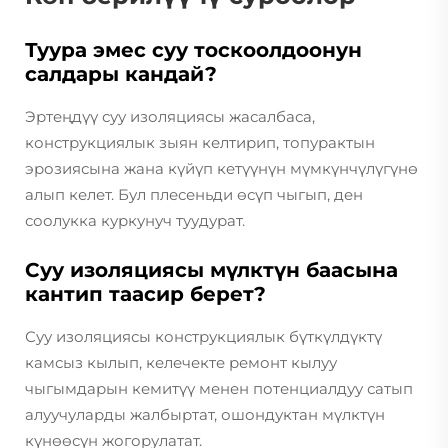
Туура эмес суу тоскоолдоонун
салдары кандай?
Эртеңдүү суу изоляциясы жасалбаса,
конструкциялык зыян келтирип, топурактын
эрозиясына жана күйүп кетүүнүн мүмкүнчүлүгүнө
алып келет. Бул плесеньди өсүп чыгып, ден
соолукка куркунуч туудурат.
Суу изоляциясы мүлктүн баасына
кантип таасир берет?
Суу изоляциясы конструкциялык бүткүлдүктү
камсыз кылып, келечекте ремонт кылуу
чыгымдарын кемитүү менен потенциалдуу сатып
алуучуларды жалбыртат, ошондуктан мүлктүн
күнөөсүн жогорулатат.