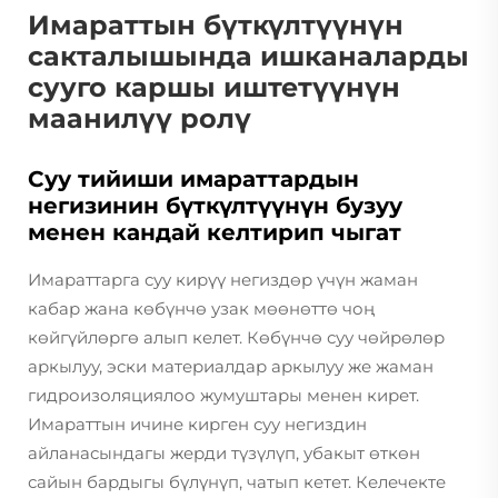
Имараттын бүткүлтүүнүн
сакталышында ишканаларды
сууго каршы иштетүүнүн
маанилүү ролү
Суу тийиши имараттардын
негизинин бүткүлтүүнүн бузуу
менен кандай келтирип чыгат
Имараттарга суу кирүү негиздөр үчүн жаман
кабар жана көбүнчө узак мөөнөттө чоң
көйгүйлөргө алып келет. Көбүнчө суу чөйрөлөр
аркылуу, эски материалдар аркылуу же жаман
гидроизоляциялоо жумуштары менен кирет.
Имараттын ичине кирген суу негиздин
айланасындагы жерди түзүлүп, убакыт өткөн
сайын бардыгы бүлүнүп, чатып кетет. Келечекте