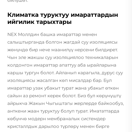
билүшөт.
Климатка туруктуу имараттардын
ийгилик тарыхтары
NEX Моллдин башка имараттар менен
салыштырганда болгон жагдай суу изоляциясы
жөнүндө бир нече маанилүү нерсени билдирет.
Чын эле жакшы суу изоляциялоо техникаларын
колдонгон имараттар апаттуу аба ырайларына
каршы тургун болот. Айланып карагыла, дурус суу
изоляциясы жасалган көп мисалдар бар. Бул
имараттар узак убакыт турат жана убакыт өткөн
сайын аз ремонт керек болот. Биз бул көрүнүштү
айрыкча Жакын Чыгыштагы жерлерде байкообуз,
анткени жаан туруктуу болуп турат. Имататтарда
көбүнчө модерн мембраналык системдер
кристаллдык дарылоо түрлөрү менен бирге