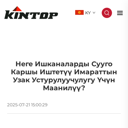
KY
Неге Ишканаларды Сууго
Каршы Иштетүү Имараттын
Узак Устурулуучулугу Үчүн
Маанилүү?
2025-07-21 15:00:29