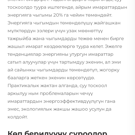
тоскоолдо туура иштегенде, айрым имараттардын
энергияга чыгымы 20% га чейин төмөндөйт.
Энергияга чыгымдын төмөндөлүшү жайгашкан
мүлктөрдүн ээлери үчүн узак мөөнөттүү
тажрыйба жана чыгымдарды тежөө менен бирге
жашыл имарат көздөөлөргө туура келет. Эжелге
тенденциялар энергияны утургун имараттар
сатып алуучулар үчүн тартымдуу экенин, ал эми
ай сайынкы чыгымдарды төмөндөтүп, жогорку
бааларга жеткен экенин көрсөтүүдө.
Практикалык жактан алганда, суу тоскоол
аркылуу ным проблемаларын чечүү
имараттардын энергоэффективдүүлүгүн гана
эмес, экологиялык жакшы жашоо усулун да
колдойт.
Көп берилүүчү суроолор