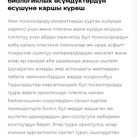
биологиялык өсүмдүктөрдүн
өсүшүнө каршы күрөш
Нем тоскоолдору имараттарды кургак күйүндө
кармоо үчүн жана плесень жана күлдүн өсүшүн
токтотуу үчүн абдан маанилүү. Бул тоскоолдордун
көбү калың пластина пленкалар же ырак асфалт
покрытие сыяктуу материалдардан жасалат жана
алар ар кандай аба ырайында жакшы иштейт.
Шундуктан аларды жер астындагы жайлардан
төбөгө чейинки бардык жерде колдонобуз.
Тадылдаштар көрсөткөндөй, бул тоскоолдорду
туура жерге орноткондо плесень менен
байланышкан оорулардын санын күрсөө
төмөндөтүүгө болот, бул жерде жашаган же
иштеген адамдардын ден соолугуна көбүрөөк
коопсуздук берет. Эгер туура орнотулса, алар
ичинки кургактыкты сактап турат, ошондуктан