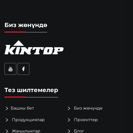
Биз жөнүндө
Тез шилтемелер
Башкы бет
Биз жөнүндө
Продукциялар
Проекттер
Жаңылыктар
Блог