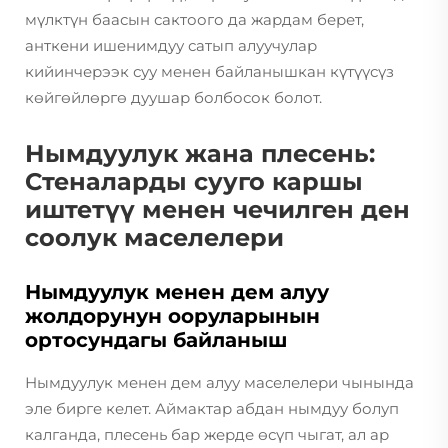
мүлктүн баасын сактоого да жардам берет,
анткени ишенимдуу сатып алуучулар
кийинчерээк суу менен байланышкан күтүүсүз
көйгөйлөргө дуушар болбосок болот.
Нымдуулук жана плесень:
Стеналарды сууго каршы
иштетүү менен чечилген ден
соолук маселелери
Нымдуулук менен дем алуу
жолдорунун ооруларынын
ортосундагы байланыш
Нымдуулук менен дем алуу маселелери чынында
эле бирге келет. Аймактар абдан нымдуу болуп
калганда, плесень бар жерде өсүп чыгат, ал ар