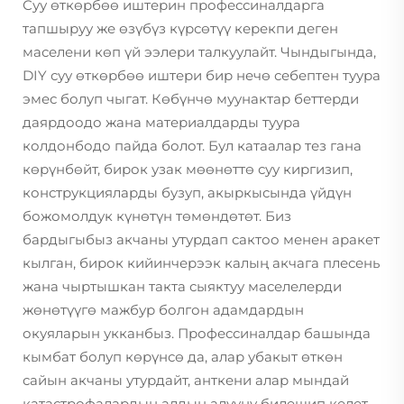
Суу өткөрбөө иштерин профессиналдарга
тапшыруу же өзүбүз күрсөтүү керекпи деген
маселени көп үй ээлери талкуулайт. Чындыгында,
DIY суу өткөрбөө иштери бир нечө себептен туура
эмес болуп чыгат. Көбүнчө муунактар беттерди
даярдоодо жана материалдарды туура
колдонбодо пайда болот. Бул катаалар тез гана
көрүнбөйт, бирок узак мөөнөттө суу киргизип,
конструкцияларды бузуп, акыркысында үйдүн
божомолдук күнөтүн төмөндөтөт. Биз
бардыгыбыз акчаны утурдап сактоо менен аракет
кылган, бирок кийинчерээк калың акчага плесень
жана чыртышкан такта сыяктуу маселелерди
жөнөтүүгө мажбур болгон адамдардын
окуяларын укканбыз. Профессиналдар башында
кымбат болуп көрүнсө да, алар убакыт өткөн
сайын акчаны утурдайт, анткени алар мындай
катастрофалардын алдын алууну билешип келет.