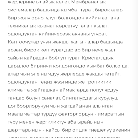
жерлерине ылайык келет. Мембраналык
системалар башында кымбат турат, бирок алар
бир жолу орнотулуп болгондон кийин аз гана
техникалык кызмат көрсөтүү талап кылат,
ошондуктан кийинчерээк акчаны утурат.
Каптоочулар үчүн жакшы жагы - алар башында
арзан, бирок көп куралдар ар бир нече жыл
сайын кайрадан боёлуп турат. Кристаллдык
дарылоо биринчи колдонгондо кымбат болсо да,
алар чын эле нымдуу жерлерде жакшы төтөйт,
ошондуктан теңиз жээгинде же тропиктик
климатта жайгашкан аймактарда популярдуу
тандао болуп саналат. Сингапурдагы курулуш
долбоорлорунун чын жагдайынан алынган
маалыматтар түрдүү факторлордун - имараттын
түрү менен жергиликтүү аба ырайынын
шарттарынын - кайсы бир опция тиешелүү экенин
чечүүдө каншалык маанилүү экенин көрсөтүп