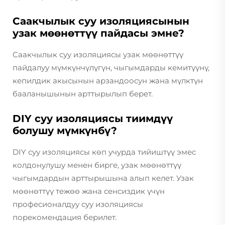
Саакчылык суу изоляциясынын
узак мөөнөттүү пайдасы эмне?
Саакчылык суу изоляциясы узак мөөнөттүү
пайдалуу мүмкүнчүлүгүн, чыгымдарды кемитүүнү,
кепилдик акысынын арзандоосун жана мүлктүн
бааланышынын арттырылып берет.
DIY суу изоляциясы тиимдүү
болушу мүмкүнбү?
DIY суу изоляциясы көп учурда тийиштүү эмес
колдонулушу менен бирге, узак мөөнөттүү
чыгымдардын арттырышына алып келет. Узак
мөөнөттүү тежөө жана сенсиздик үчүн
професионалдуу суу изоляциясы
порекомендация берилет.