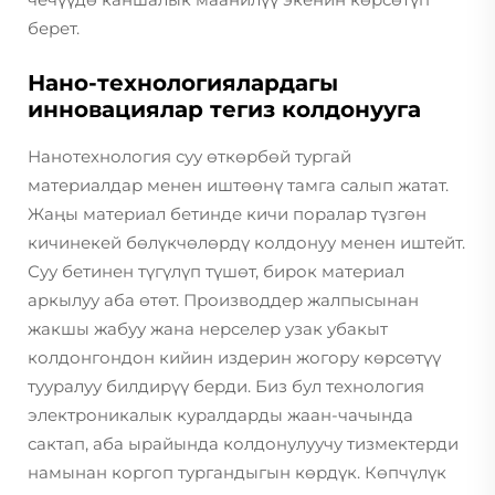
берет.
Нано-технологиялардагы
инновациялар тегиз колдонууга
Нанотехнология суу өткөрбөй тургай
материалдар менен иштөөнү тамга салып жатат.
Жаңы материал бетинде кичи поралар түзгөн
кичинекей бөлүкчөлөрдү колдонуу менен иштейт.
Суу бетинен түгүлүп түшөт, бирок материал
аркылуу аба өтөт. Производдер жалпысынан
жакшы жабуу жана нерселер узак убакыт
колдонгондон кийин издерин жогору көрсөтүү
тууралуу билдирүү берди. Биз бул технология
электроникалык куралдарды жаан-чачында
сактап, аба ырайында колдонулуучу тизмектерди
намынан коргоп тургандыгын көрдүк. Көпчүлүк