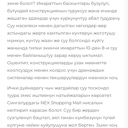
эмне болот? Имараттын баскычтары бузулуп,
бүтүндөй конструкциянын туруксуз жана ичинде
жашаган адамдар үчүн куркунучтуу абал тудурачү.
Суу маселеси менен дагылган негиздер жер
астындагы жерге камтылган күчтөрүн жоготушу
мүмкүн, күчтүү жаан же суу болгондо күйгү
жанында тилки экинчи имараттын 10-дөн 8-и суу
менен байланыштуу зарар көрүү ыктымал.
Ошентип, конструкцияларды узак мөөнөттө
коопсуздук менен колдоо үчүн дренаждык
системалар менен текшерүүлөрдүн мааниси чоң.
Ички дүйнөдөгү чын жагдайлар суу тоскондо
туура эмес иштөөнүн натыйжаларын көрсөтөт.
Сингапурдагы NEX Shopping Mall мисалын
келтирип карасак болот. Суу бир жерден
сүзгүлөнүп баштап, аял таман күмбөзүнүн түгөй
күлгүнө чейин куйулушуна жол берген. Зыян чоң