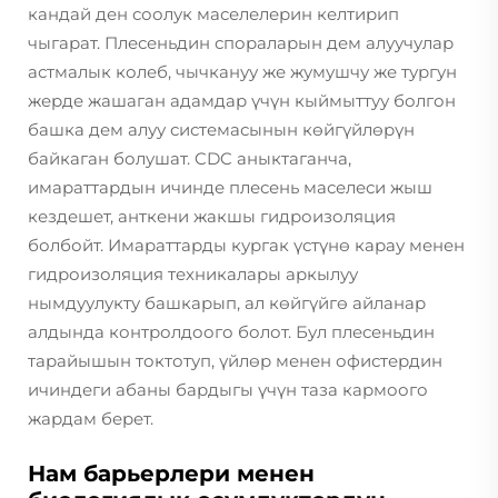
кандай ден соолук маселелерин келтирип
чыгарат. Плесеньдин спораларын дем алуучулар
астмалык колеб, чычкануу же жумушчу же тургун
жерде жашаган адамдар үчүн кыймыттуу болгон
башка дем алуу системасынын көйгүйлөрүн
байкаган болушат. CDC аныктаганча,
имараттардын ичинде плесень маселеси жыш
кездешет, анткени жакшы гидроизоляция
болбойт. Имараттарды кургак үстүнө карау менен
гидроизоляция техникалары аркылуу
нымдуулукту башкарып, ал көйгүйгө айланар
алдында контролдоого болот. Бул плесеньдин
тарайышын токтотуп, үйлөр менен офистердин
ичиндеги абаны бардыгы үчүн таза кармоого
жардам берет.
Нам барьерлери менен