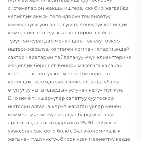
системалар оң жакшы иштесе, кээ бир жагдайда
кепилдик акысы төлөмдөрүн төмөндөтүү
мүмкүнчүлүгүнө ээ болушат. Көпчүлүк кепилдик
компаниялары суу зыян келтирии азайып,
түзүлгөн куралдар менен дагы так суу тоскоо
иштери жасалса, көптөгөн компаниялар мындай
сактоо чараларын пайдалануу үчүн клиенттерине
жеңилдик беришет. Кеңири маселага карабай
келбеген жөнөтүүлөр менен төмөндөгөн
кепилдик төлөмдөрүн эсепке алганда убакыт
өтүп улуу чыгымдардын устунан келүү мүмкүн.
Бир нечө тикшерүүлөр сапаттуу суу тоскоо
иштерин алгаача көрүп жасаган үйлөр менен
коммерциялык мүлктөрдүн бардык убакыт
аралыгында чыгымдарынын 25-30 пайызын
уээкестен сактоого болот. Бул экономикалык
жагынан түшүнүктүү, бирок узак мөөнөттүү кезде