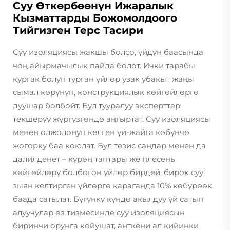
Суу Өткөрбөөнүн Ижаралык
Кызматтарды Божомолдоого
Тийгизген Терс Тасири
Суу изоляциясы жакшы болсо, үйдүн баасында
чоң айырмачылык пайда болот. Ички тарабы
кургак болуп турган үйлөр узак убакыт жаңы
сымал көрүнүп, конструкциялык көйгөйлөргө
дуушар болбойт. Бул тууралуу эксперттер
текшерүү жүргүзгөндө аңгыртат. Суу изоляциясы
менен олжолонуп келген үй-жайга көбүнчө
жогорку баа коюлат. Бул тезис сандар менен да
далилденет – күрөң таптары же плесень
көйгөйлөрү болбогон үйлөр бирдей, бирок суу
зыян келтирген үйлөргө караганда 10% көбүрөөк
баада сатылат. Бүгүнкү күндө акылдуу үй сатып
алуучулар өз тизмесинде суу изоляциясын
биринчи орунга койушат, анткени ал кийинки