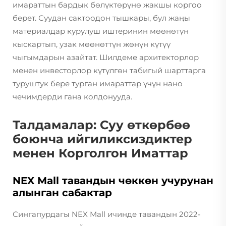
имараттын бардык бөлүктөрүнө жакшы коргоо
берет. Суудан сактоодон тышкары, бул жаңы
материалдар курулуш иштеринин мөөнөтүн
кыскартып, узак мөөнөттүн жөнүн күтүү
чыгымдарын азайтат. Шилдеме архитекторлор
менен инвесторлор күтүлгөн табигый шарттарга
туруштук бере турган имараттар үчүн нано
чечимдерди гана колдонууда.
Талдамалар: Суу өткөрбөө
боюнча ийгиликсиздиктер
менен Корголгон Иматтар
NEX Mall тавандын чөккөн учурунан
алынган сабактар
Сингапурдагы NEX Mall ичинде тавандын 2022-