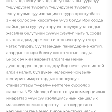
жылында күзгү айында чөгүп калышы тууралуу
түшүндүрмө тууралуу түшүндүрмө тууралуу
түшүндүрмө суу изоляциясы туура орнотулбаса
эмне болоорун көрсөткөн учур болду. Ири соода
жайындагы суу түтүктөрүнүн тосулушу тавандын
жасалма бөлүгүнөн суунун сүзүлүп чыгып, соода
кылган адамдар менен иштөөчүлөр үчүн чыр-
чатак тудурду. Суу тавандын панелдерине жетип,
алардын эн ири бөлүгү жөнгө чыгып калды.
Бирок эч ким жаракат албаганы менен,
дүкөндөрдүн ондогондору бир нече күнгө иштей
албай калып, бул дүкөн иелерине чоң зыян
келтирип, имараттардын коопсуздук
стандарттары тууралуу көптөгөн суроолор
жаратты. NEX Моллдо болгон окуя коммерциялык
имараттар үчүн суу изоляциясынын каншалык
маанилүү экенин көрсөттү — ал жерде гана
көрүнүшүн гана эмес, бирок конструкциялык