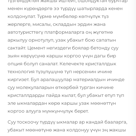
түзгөндүктөн жакшы иштейт, ошондуктан бурчтар
менен күрөңдөргө ээ түрдүү шатырларда кенен
колдонулат. Түрмө мүмбөлөр көпчүлүк түз
жерлерге, мисалы, складдын эрдин жана
автотуристтөгү платформаларга оң жүгөтмө
аркылуу орнотулуп, узак убакыт бою сапатын
сактайт. Цемент негиздеги боялар бетонду суу
зыян көрүүсүнө каршы коргоо үчүн дагы бир
опция болуп саналат. Келечекте кристаллдык
технология түзүлүшүнө түп нерсенин ичине
киргизет. Бул аралашуулар материалдын ичинде
суу молекулаларын өткөрбөй турган кичине
кристаллдарды пайда кылат, бул убакыт өтүп түп
эле ыкмалардан көрө каршы узак мөөнөттүн
коргоо алууга мүмкүнчүлүк берет.
Суу тоскоочу түрдүү ыкмалар ар кандай бааларга,
убакыт мөөнөтүнө жана колдонуу үчүн эң жакшы