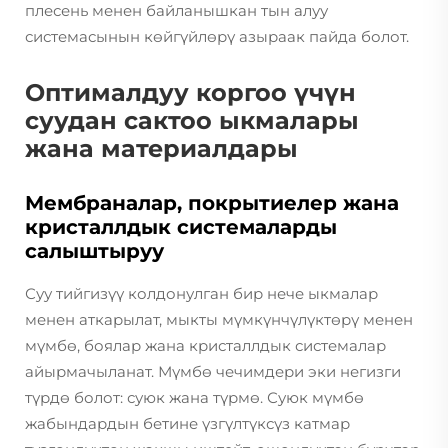
плесень менен байланышкан тын алуу
системасынын көйгүйлөрү азыраак пайда болот.
Оптималдуу коргоо үчүн
суудан сактоо ыкмалары
жана материалдары
Мембраналар, покрытиелер жана
кристаллдык системаларды
салыштыруу
Суу тийгизүү колдонулган бир нече ыкмалар
менен аткарылат, мыкты мүмкүнчүлүктөрү менен
мүмбө, боялар жана кристаллдык системалар
айырмачыланат. Мүмбө чечимдери эки негизги
түрдө болот: суюк жана түрмө. Суюк мүмбө
жабындардын бетине үзгүлтүксүз катмар