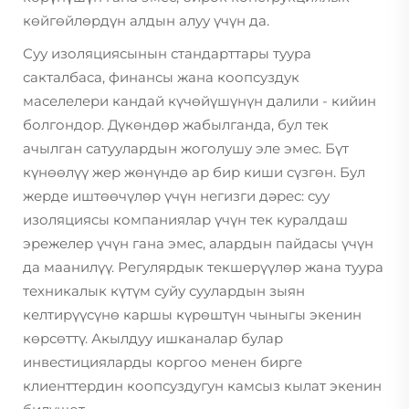
көйгөйлөрдүн алдын алуу үчүн да.
Суу изоляциясынын стандарттары туура
сакталбаса, финансы жана коопсуздук
маселелери кандай күчөйүшүнүн далили - кийин
болгондор. Дүкөндөр жабылганда, бул тек
ачылган сатуулардын жоголушу эле эмес. Бүт
күнөөлүү жер жөнүндө ар бир киши сүзгөн. Бул
жерде иштөөчүлөр үчүн негизги дәрес: суу
изоляциясы компаниялар үчүн тек куралдаш
эрежелер үчүн гана эмес, алардын пайдасы үчүн
да маанилүү. Регулярдык текшерүүлөр жана туура
техникалык күтүм суйу суулардын зыян
келтирүүсүнө каршы күрөштүн чыныгы экенин
көрсөттү. Акылдуу ишканалар булар
инвестицияларды коргоо менен бирге
клиенттердин коопсуздугун камсыз кылат экенин