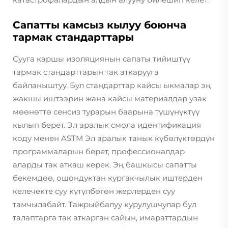
Сапатты камсыз кылуу боюнча
тармак стандарттары
Сууга каршы изоляциянын сапаты тийиштүү
тармак стандарттарын так аткарууга
байланыштуу. Бул стандарттар кайсы ыкмалар эң
жакшы иштээрин жана кайсы материалдар узак
мөөнөттө сенсиз турарын баарына түшүнүктүү
кылып берет. Эл аралык смола идентификация
коду менен ASTM Эл аралык танык күбөлүктөрдүн
программаларын берет, профессионалдар
аларды так аткаш керек. Эң башкысы сапатты
бекемдөө, ошондуктан кургакчылык иштерден
келечекте суу күтүлбөгөн жерлерден суу
тамчылабайт. Тажрыйбалуу курулушчулар бул
талаптарга так аткарган сайын, имараттардын