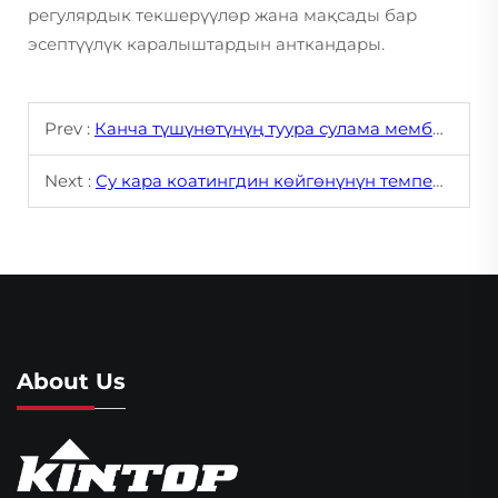
регулярдык текшерүүлөр жана мақсады бар
эсептүүлүк каралыштардын анткандары.
Prev :
Канча түшүнөтүнүң туура сулама мембранасын тандоо
Next :
Су кара коатингдин көйгөнүнүн температурadan тууралуу
About Us