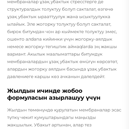
мембраналар ұзақ убактык стресстерге де
структуралдык толуктуу болуп сакталат, өзгөчө
ұзақ убактык ырааттуулук жана ысыктуулукка
ылайык. Эле жогорку толуктуу болуп сакталат,
бирок битумдан чон ар кыймекте толуктуу эмес,
ошенто алdana кийинки үчүн жогорку-аялдык
немесе жогорку-тегиштик аймаqlarda эң жакшы
вариант. Акылык маалыматтары битумдүк
мембраналардын ұзақ убактык өмürүн көрсөтөт,
алардын жогорку аялдын басында ұзақ убактык
давлениеге каршы көз ачканын дәлелдейт.
Жылдын ичинде жобоо
формуласын азырлашуу үчүн
Жылдын төмөнүндө қурулатын мембраналар эсас
түпкү чекит кумуштарындагы маңызды
жакшылык. Убакыт артынан, алар тез