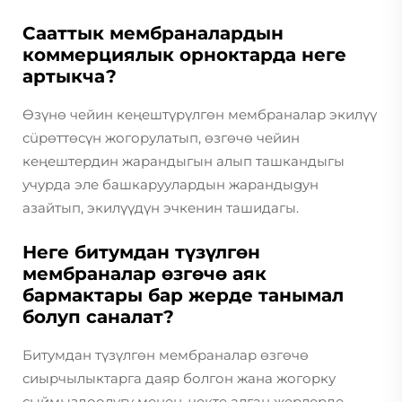
Сааттык мембраналардын
коммерциялык орноктарда неге
артыкча?
Өзүнө чейин кеңештүрүлгөн мембраналар экилүү
сüрөттөсүн жогорулатып, өзгөчө чейин
кеңештердин жарандыгын алып ташкандыгы
учурда эле башкаруулардын жарандыgyн
азайтып, экилүүдүн эчкенин ташидагы.
Неге битумдан түзүлгөн
мембраналар өзгөчө аяк
бармактары бар жерде танымал
болуп саналат?
Битумдан түзүлгөн мембраналар өзгөчө
сиырчылыктарга даяр болгон жана жогорку
сыймыздоолугу менен, чекте алган жерлерде