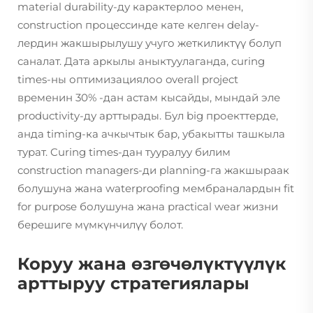
material durability-ду карактерлоо менен,
construction процессинде кате келген delay-
лердин жакшырылушу учуго жеткиликтүү болуп
саналат. Дата аркылы аныктуулаганда, curing
times-ны оптимизациялоо overall project
временин 30% -дан астам кысайды, мындай эле
productivity-ду арттырады. Бул big проекттерде,
анда timing-ка ачкычтык бар, убакытты ташкыла
турат. Curing times-дан тууралуу билим
construction managers-ди planning-га жакшыраак
болушуна жана waterproofing мембраналардын fit
for purpose болушуна жана practical wear жизни
берешиге мүмкүнчилүү болот.
Коруу жана өзгөчөлүктүүлүк
арттыруу стратегиялары