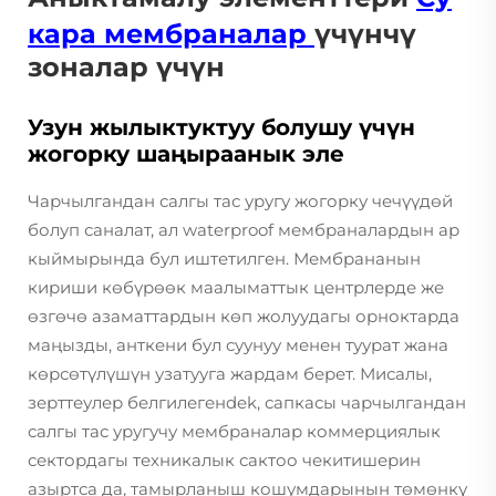
кара мембраналар
үчүнчү
зоналар үчүн
Узун жылыктуктуу болушу үчүн
жогорку шаңыраанык эле
Чарчылгандан салгы тас уругу жогорку чечүүдөй
болуп саналат, ал waterproof мембраналардын ар
кыймырында бул иштетилген. Мембрананын
кириши көбүрөөк маалыматтык центрлерде же
өзгөчө азаматтардын көп жолуудагы орноктарда
маңызды, анткени бул суунуу менен туурат жана
көрсөтүлүшүн узатууга жардам берет. Мисалы,
зерттеулер белгилегенdek, сапкасы чарчылгандан
салгы тас уругучу мембраналар коммерциялык
сектордагы техникалык сактоо чекитишерин
азыртса да, тамырланыш кошумдарынын төмөнкү