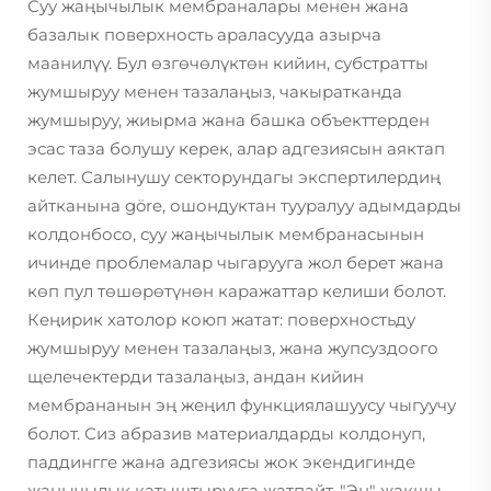
Суу жаңычылык мембраналары менен жана
базалык поверхность араласууда азырча
маанилүү. Бул өзгөчөлүктөн кийин, субстратты
жумшыруу менен тазалаңыз, чакыратканда
жумшыруу, жиырма жана башка объекттерден
эсас таза болушу керек, алар адгезиясын аяктап
келет. Салынушу секторундагы экспертилердиң
айтканына göre, ошондуктан тууралуу адымдарды
колдонбосо, суу жаңычылык мембранасынын
ичинде проблемалар чыгарууга жол берет жана
көп пул төшөрөтүнөн каражаттар келиши болот.
Кеңирик хатолор коюп жатат: поверхностьду
жумшыруу менен тазалаңыз, жана жупсуздоого
щелечектерди тазалаңыз, андан кийин
мембрананын эң жеңил функциялашуусу чыгуучу
болот. Сиз абразив материалдарды колдонуп,
паддингге жана адгезиясы жок экендигинде
жаңычылык катыштырууға жатпайт. "Эң" жакшы