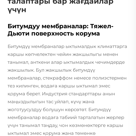
талаптары бар жағдайлар
үчүн
Битумдуу мембраналар: Тяжел-
Дьюти поверхность корума
Битумдүү мембраналар ыктымалдык климаттарга
каршы көпчелектен чейин жакшылыгы менен
танымал, анткени алар ыктымалдык чечимдерде
жакшылык. Бул жакшылык битумдүү
мембраналар, стекраффом немесе полиэстермен
тез килинген, водаға каршы ыктымал эмес
қорума берет. Индустрия стандарттары анын
маңыздылыгын тас уйлап, күчү жана
жоготуусуздуу болушун көрсөтөт. Битумдүү
мембраналар водаға табиий тарталатын жерлер
үчүн танымал таңдау, чон көзмөнөктерге каршы
ыктымал эмес қорума жана төмөнкө