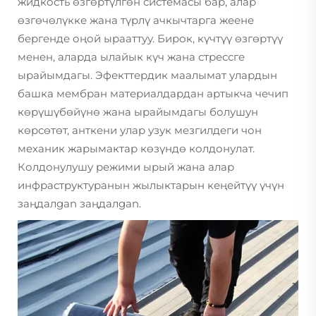
жидкость өзгөртүлгөн системасы бар, алар
өзгөчөлүкке жана түрлү ачкычтарга жеене
бергенде оңой ырааттуу. Бирок, күчтүү өзгөртүү
менен, аларда ылайык күч жана стрессге
ырайымдагы. Эфекттердик маалымат улардын
башка мембран материалдардан артыкча чечип
көрүшүбөйүнө жана ырайымдагы болушун
көрсөтөт, анткени улар узук мезгилдеги чон
механик жарымактар көзүндө колдонулат.
Колдонулушу режими ырый жана алар
инфраструктуранын жылыктарын кеңейтүү үчүн
заңдалgan заңдалgan.