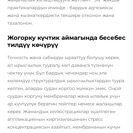
практикалардын ичинде - бардык адгезиясы
жана кызматкердикти текшере отконон жана
тазалонон.
Жогорку күчтик аймагында бесебес
тилдүү көчүрүү
Точность жана сабырды ырааттуу болушу керек,
ал ырысчылык тууралу көп даваңга түзмөнүн
чектеу үчүн. Бул бардык чечимдер чоң эле
көлөмдүү структуралдык ырысчылыктардан туура
келген, аларды судан коргоо мүмкүн эмес. Оңой
суудан коргучу мембраналар жана ылайык үчүн
ар күчтүүлүк беретин тейптер немесе жалақылар
керек. Жамандык иллюстрациялар эшитпеген
аппликациянын киргизилишинин стресс
концентрациясын азайтып, мембрананын күчүн