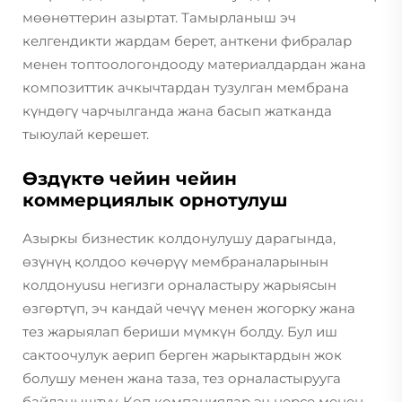
мөөнөттерин азыртат. Тамырланыш эч
келгендикти жардам берет, анткени фибралар
менен топтоологондооду материалдардан жана
композиттик ачкычтардан тузулган мембрана
күндөгү чарчылганда жана басып жатканда
тыюулай керешет.
Өздүктө чейин чейин
коммерциялык орнотулуш
Азыркы бизнестик колдонулушу дарагында,
өзүнүң қолдоо көчөрүү мембраналарынын
колдонуusu негизги орналастыру жарыясын
өзгөртүп, эч кандай чечүү менен жогорку жана
тез жарыялап бериши мүмкүн болду. Бул иш
сактоочулук аерип берген жарыктардын жок
болушу менен жана таза, тез орналастырууга
байланыштуу. Көп компаниялар эч нерсе менен