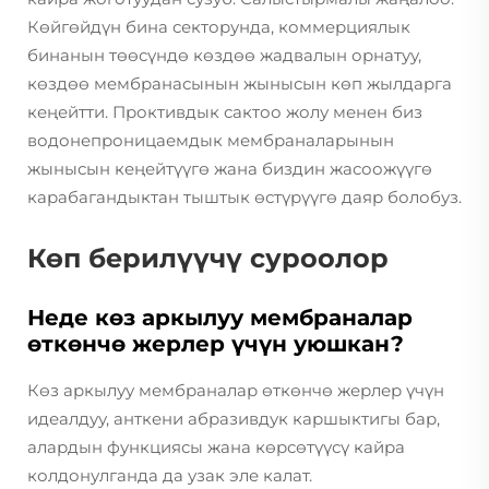
Көйгөйдүн бина секторунда, коммерциялык
бинанын төөсүндө көздөө жадвалын орнатуу,
көздөө мембранасынын жынысын көп жылдарга
кеңейтти. Проктивдык сактоо жолу менен биз
водонепроницаемдык мембраналарынын
жынысын кеңейтүүгө жана биздин жасоожүүгө
карабагандыктан тыштык өстүрүүгө даяр болобуз.
Көп берилүүчү суроолор
Неде көз аркылуу мембраналар
өткөнчө жерлер үчүн уюшкан?
Көз аркылуу мембраналар өткөнчө жерлер үчүн
идеалдуу, анткени абразивдук каршыктигы бар,
алардын функциясы жана көрсөтүүсү кайра
колдонулганда да узак эле калат.