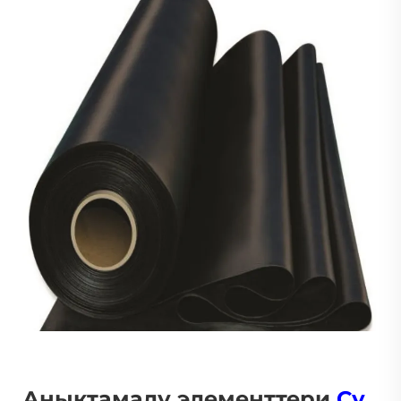
Аныктамалу элементтери
Су