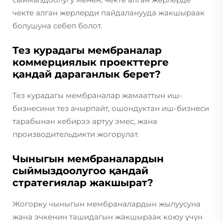
чекте алган жерлерди пайдаланууда жакшыраак
болушуна себеп болот.
Тез курадагы мембраналар
коммерциялык проекттерге
қандай дараганлык берет?
Тез курадагы мембраналар жамааттын иш-
бизнесини тез ачырпайт, ошондуктан иш-бизнеси
тарабынан кебирээ артуу эмес, жана
производительдикти жогорулат.
Чыныгын мембраналардын
сыймыздоолугоо қандай
стратегиялар жакшырат?
Жогорку чыныгын мембраналардын жылуусуна
жана эчкенин ташидагын жакшыраак коюу үчүн