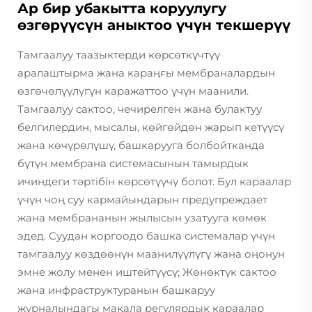
Ар бир убакытта коруулугу
өзгөрүүсүн аныктоо үчүн текшерүү
Тамгаалуу таазыктерди көрсөткүчтүү
аралаштырма жана караңғы мембраналардын
өзгөчөлүүлүгүн каражаттоо үчүн маанили.
Тамгаалуу сактоо, чечирелген жана булактуу
белгилердин, мысалы, көйгөйдөн жарып кетүүсү
жана көчүрөлүшү, башкарууга болбойтканда
бүтүн мембрана системасынын тамырдык
ичиндеги тәртібін көрсөтүүчү болот. Бул караалар
үчүн чоң суу кармайындарын предупреждает
жана мембрананын жылысын узатууга көмөк
эдед. Суудан коргоодо башка системалар үчүн
тамгаалуу көздөөнүн маанилүүлүгү жана оңонун
эмне жолу менен иштейтүүсү; Жөнөктүк сактоо
жана инфраструктуранын башкаруу
журналындагы мақала регулярдык караалар