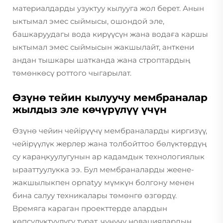
материалдарды узуктуу кылууга жол берет. Анын
ыктымал эмес сыймысы, ошондой эле,
башкаруудагы вода кирүүсүн жана водаға каршы
ыктымал эмес сыймысын жакшылайт, анткени
андан тышкары шатканда жана строптардың
төмөнкөсү роттого чыгарылат.
Өзүнө тейин кылуучу мембраналар
жылдыз эле көчүрүлүү үчүн
Өзүнө чейин чейірүүчү мембраналарды киргизүү,
чейірүүлүк жерлер жана толбойттоо бөлүктөрдүң
су караңкуулугунын ар кадамдык технологиялык
ырааттуулукка ээ. Бул мембраналарды жеене-
жакшылыкпен орnatуу мүмкүн болгону менен
бина салуу техникалары төмөнгө өзгөрдү.
Времяга караган проекттерде алардын
көпсүлүктүүлүгү турат, чунучу новациялардын