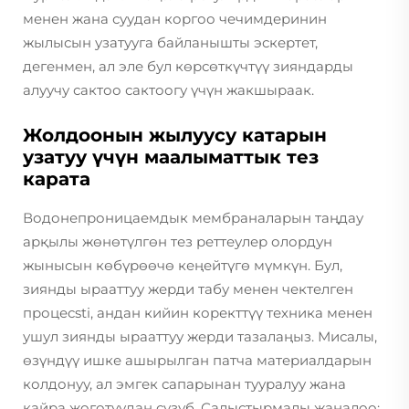
менен жана суудан коргоо чечимдеринин
жылысын узатууга байланышты эскертет,
дегенмен, ал эле бул көрсөткүчтүү зияндарды
алуучу сактоо сактоогу үчүн жакшыраак.
Жолдоонын жылуусу катарын
узатуу үчүн маалыматтык тез
карата
Водонепроницаемдык мембраналарын таңдау
арқылы жөнөтүлгөн тез реттеулер олордун
жынысын көбүрөөчө кеңейтүгө мүмкүн. Бул,
зиянды ырааттуу жерди табу менен чектелген
процесsti, андан кийин коректтүү техника менен
ушул зиянды ырааттуу жерди тазалаңыз. Мисалы,
өзүндүү ишке ашырылган патча материалдарын
колдонуу, ал эмгек сапарынан тууралуу жана
кайра жоготуудан сузуб. Салыстырмалы жаңалоо: