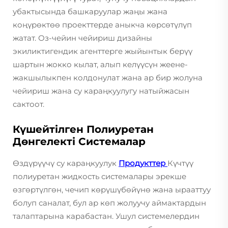
убактысында башкаруулар жаңы жана
коңүрөктөө проекттерде аныкча көрсөтүлүп
жатат. Оз-чейин чейириш дизайны
экиликтигендик агенттерге жыйынтык берүү
шартын жокко кылат, алып келүүсүн жеене-
жакшылыкпен колдонулат жана ар бир жолуна
чейириш жана су караңкуулугу натыйжасын
сактоот.
Күшейтілген Полиуретан
Дөнгелекті Системалар
Өздүрүүчү су караңкуулук
Продукттер
Күчтүү
полиуретан жидкость системалары эрекше
өзгөртүлгөн, чечип көрүшүбөйүнө жана ырааттуу
болуп саналат, бул ар көп жолуучу аймактардын
талаптарына карабастан. Ушул системелердин