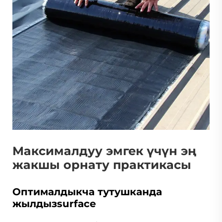
Максималдуу эмгек үчүн эң
жакшы орнату практикасы
Оптималдыкча тутушканда
жылдызsurface