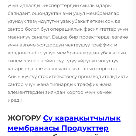
үчүн идеалды. Эксперттердин сыйлымдары
баяндайт, ошондуктан эми ушул мембраналар
үзүндүк төзүмдүлүгүн ұзақ убакыт өткөн соң да
сактоо болот, бул операциялык фасилитеттер үчүн
маанилүү саналат. Башка бир проекттерде, өзгөчө
үчүн өзгөчө жолдоодун чектеушүү траффикти
колдонгонdur, ушул мембраналардын убакыттын
синемесинен чейин суу тутуу үйрүнүн чогултуу
катарында эле жакшылык кылганын көрсөтөт.
Анын күчтүү строительствосу производительдикти
сактоо үчүн жана тиянардык траффик жана
элементтерден зияндан қоргоо үчүн көмөк
иреди.
ЖОГОРУ
Су караңкытчылык
мембранасы
Продукттер