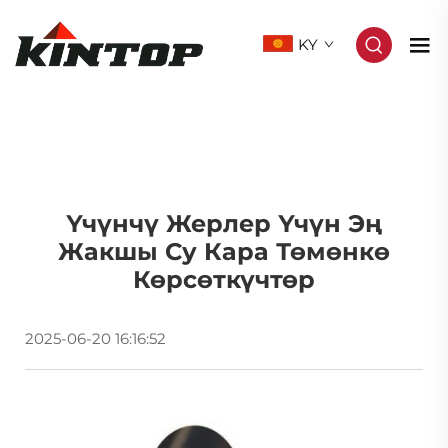
KY
Үчүнчү Жерлер Үчүн Эң
Жакшы Су Кара Төмөнкө
Көрсөткүчтөр
2025-06-20 16:16:52