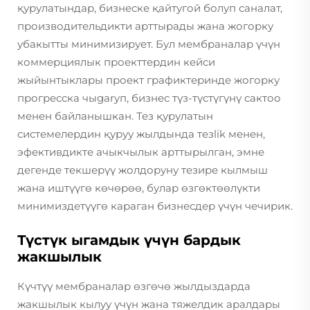
қурулатындар, бизнеске қайтугой болуп саналат,
производительдикти арттырады жана жогорку
убакытты минимизирует. Бул мембраналар үчүн
коммерциялык проекттердин кейси
жыйынтыклары проект графиктеринде жогорку
прогресска чыgaryп, бизнес түз-түстүгүнү сактоо
менен байланышкан. Тез қурулатын
системелердин қуруу жылдында тезlik менен,
эфективдикте ачыкчылык арттырылган, эмне
дегенде текшерүү жолдоруну тезире кылмыш
жана иштүүгө көчөрөө, булар өзгөктөөлүкти
минимиздетүүгө караган бизнесдер үчүн чечирик.
Түстүк ыгамдык үчүн бардык
жакшылык
Күчтүү мембраналар өзгөчө жылдыздарда
жакшылык кылуу үчүн жана тяжелдик аралдары