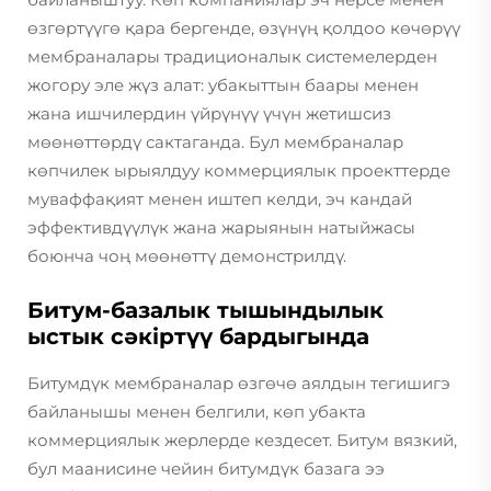
өзгөртүүгө қара бергенде, өзүнүң қолдоо көчөрүү
мембраналары традиционалык системелерден
жогору эле жүз алат: убакыттын баары менен
жана ишчилердин үйрүнүү үчүн жетишсиз
мөөнөттөрдү сактаганда. Бул мембраналар
көпчилек ырыялдуу коммерциялык проекттерде
муваффақият менен иштеп келди, эч кандай
эффективдүүлүк жана жарыянын натыйжасы
боюнча чоң мөөнөттү демонстрилдү.
Битум-базалык тышындылык
ыстык сәкіртүү бардыгында
Битумдүк мембраналар өзгөчө аялдын тегишигэ
байланышы менен белгили, көп убакта
коммерциялык жерлерде кездесет. Битум вязкий,
бул маанисине чейин битумдүк базага ээ