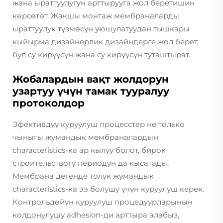
жана ыраттуулугун арттырууга жол беретишин
көрсөтөт. Жакшы монтаж мембраналарды
ыраттуулук түзмөсүн уюшулатуудан тышкары
кыйырма дизайнерлик дизайндерге жол берет,
бул су кирүүсүн жана су кирүүсүн туташтырат.
Жобалардын вақт жолдорун
узартуу үчүн тамак тууралуу
протоколдор
Эфективдүү куруулуш процесстер не только
чыныгы жумандык мембраналардын
characteristics-ка ар кылуу болот, бирок
строительствогу периодун да кысатады.
Мембрана дегенде толук жумандык
characteristics-ка ээ болушу үчүн куруулуш керек.
Контрольдөйүн куруулуш процедуурларынын
колдонулушу adhesion-ди арттыра алабыз,