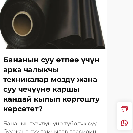
Бананын суу өтпөө үчүн
Жа
арка чалыкчы
жө
техникалар мөздү жана
ка
суу чечүүнө каршы
та
кандай кылып коргошту
Уза
көрсөтөт?
жөн
кыл
Бананын түзүлүшүнө түбөлүк суу,
Топ
эри
буу жана суу тамчылар таасирин