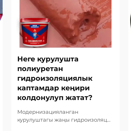
Неге курулушта
полиуретан
гидроизоляциялык
каптамдар кеңири
колдонулуп жатат?
Модернизацияланган
курулуштагы жаңы гидроизоляция
чечимдеринин өсүшүн түшүнүү.