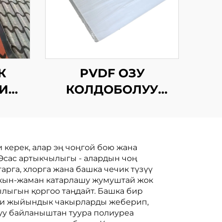
К
PVDF ОЗУ
И
КОЛДОБОЛУУ
БИТУМДУК
СУРУНЧУККА
ЧЕКТИРУУ
керек, алар эң чоңгой бою жана
МЕМБРАНАСЫ
Эсас артыкчылыгы - алардын чоң
арга, хлорга жана башка чечик түзүү
акын-жаман катарлашу жумуштай жок
лыгын қоргоо таңдайт. Башка бир
еги жыйындык чакырларды жеберип,
уу байланыштан туура полиуреа