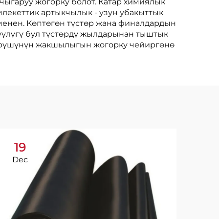
ыгаруу жогорку болот. Катар химиялык
лекеттик артыкчылык - узун убакыттык
менен. Көптөгөн түстөр жана финалдардын
үүлүгү бул түстөрдү жылдарынан тыштык
гөрүшүнүн жакшылыгын жогорку чейиргөнө
19
1
Dec
Ja