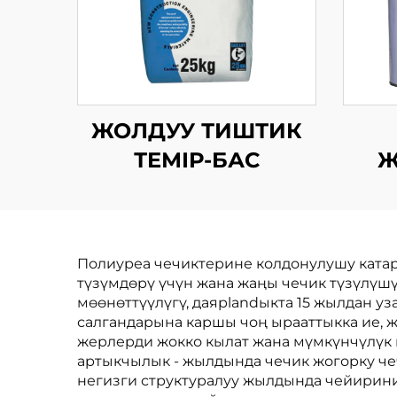
ЖОЛДУУ ТИШТИК
ТЕМІР-БАС
Ж
Полиуреа чечиктерине колдонулушу ката
түзүмдөрү үчүн жана жаңы чечик түзүлүш
мөөнөттүүлүгү, даярlandыкта 15 жылдан уз
салгандарына каршы чоң ырааттыкка ие, 
жерлерди жокко кылат жана мүмкүнчүлүк 
артыкчылык - жылдында чечик жогорку ч
негизги структуралуу жылдында чейирини