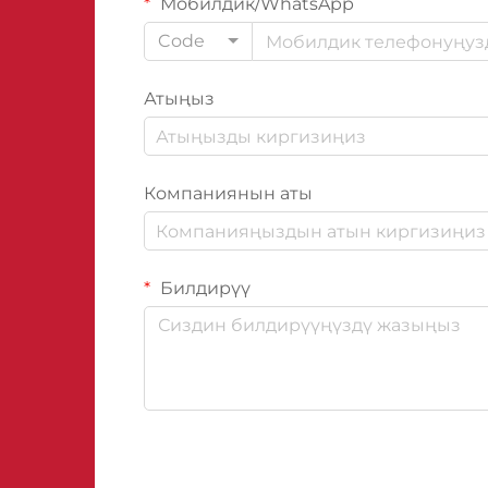
Мобилдик/WhatsApp
Code
Атыңыз
Компаниянын аты
Билдирүү