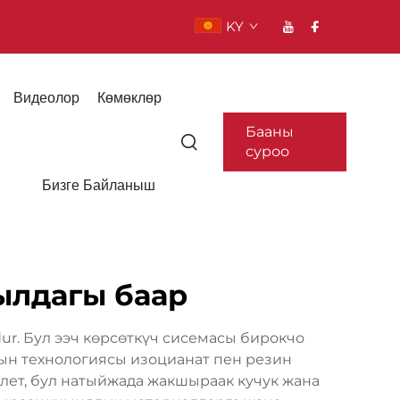
KY
Видеолор
Көмөклөр
Бааны
суроо
Бизге Байланыш
ылдагы баар
r. Бул ээч көрсөткүч сисемасы бирокчо
ын технологиясы изоцианат пен резин
т, бул натыйжада жакшыраак кучук жана