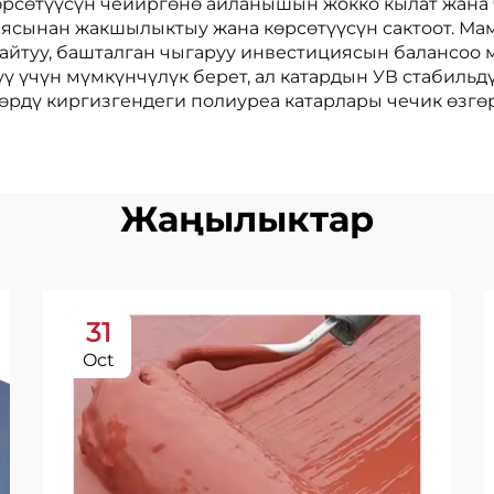
рсөтүүсүн чейиргөнө айланышын жокко кылат жана ч
иясынан жакшылыктыу жана көрсөтүүсүн сактоот. Мам
зайтуу, башталган чыгаруу инвестициясын балансоо 
ү үчүн мүмкүнчүлүк берет, ал катардын УВ стабильд
үлөрдү киргизгендеги полиуреа катарлары чечик өз
Жаңылыктар
31
Oct