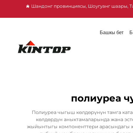
Шандонг провинциясы, Шоугуанг шаары, Т
Башкы бет
Б
полиуреа ч
Полиуреа чыгыш көлдөрүнүн тамга ката
көлдөрдүн аныктамаларында жана эст
жыйынтыгы компоненттери арасындагы ж