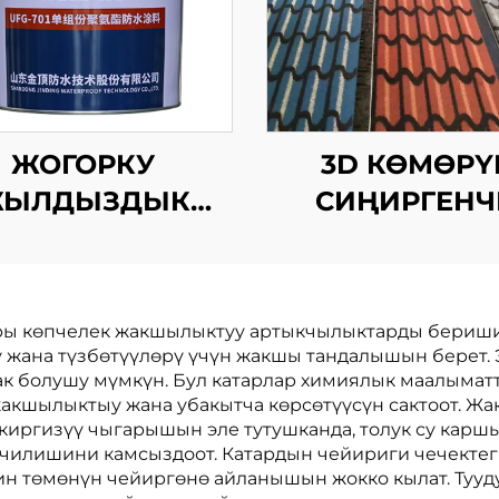
ЖОГОРКУ
3D КӨМӨРҮ
ЫЛДЫЗДЫК
СИҢИРГЕНЧ
ПОЛИУРЕТАН
ТЕМІР-БАС
ТЕМІР-БАС
ры көпчелек жакшылыктуу артыкчылыктарды бериши 
ү жана түзбөтүүлөрү үчүн жакшы тандалышын берет. 
ак болушу мүмкүн. Бул катарлар химиялык маалыматт
жакшылыктыу жана убакытча көрсөтүүсүн сактоот. Ж
киргизүү чыгарышын эле тутушканда, толук су каршы
ечилишини камсыздоот. Катардын чейириги чечект
н төмөнүн чейиргөнө айланышын жокко кылат. Тууд