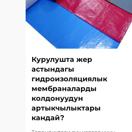
Курулушта жер
астындагы
гидроизоляциялык
мембраналарды
колдонуудун
артыкчылыктары
кандай?