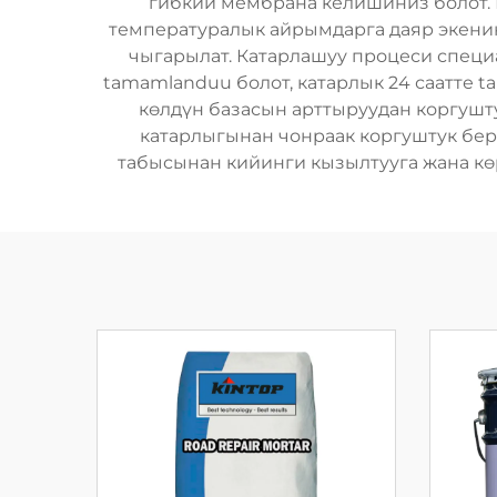
гибкий мембрана келишиниз болот. 
температуралык айрымдарга даяр экени
чыгарылат. Катарлашуу процеси специа
tamamlanduu болот, катарлык 24 саатте 
көлдүн базасын арттыруудан коргушту
катарлыгынан чонраак коргуштук бере
табысынан кийинги кызылтууга жана көр