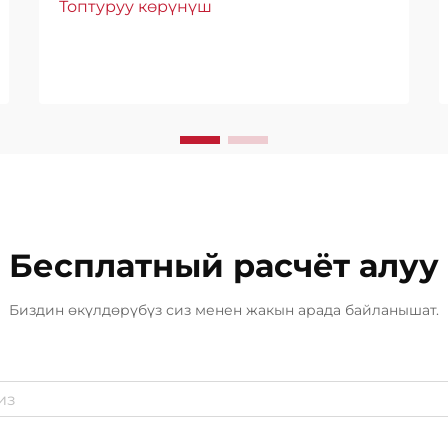
Топтуруу көрүнүш
Өткөн жылдардан бери курулуш
өнөр жайы гидроизоляция
технологиясында айрыкча
өнүгүштү байкаган, анда
полиуретан гидроизоляциялык
каптамдар пайда болгон...
Бесплатный расчёт алуу
Биздин өкүлдөрүбүз сиз менен жакын арада байланышат.