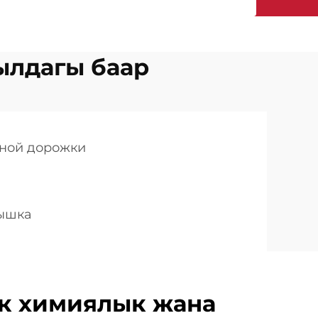
ылдагы баар
дной дорожки
тышка
 химиялык жана