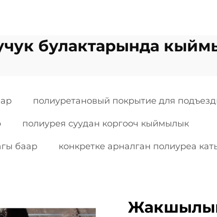
учук булактарында кыйм
аар
полиуретановый покрытие для подъез
р
полиурея суудан коргооч кыймылык
агы баар
конкретке арналган полиуреа ка
Жакшылык