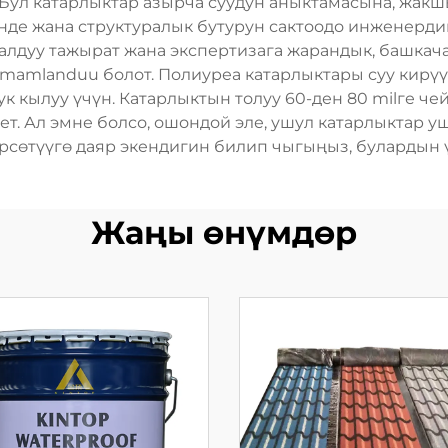
Бул катарлыктар азырча суудун аныктамасына, жак
нде жана структуралык бутурун сактоодо инженерди
лдуу тажырат жана экспертизага жарандык, башкача 
tamamlanduu болот. Полиуреа катарлыктары суу кирү
к кылуу үчүн. Катарлыктын толуу 60-ден 80 milге че
т. Ал эмне болсо, ошондой эле, ушул катарлыктар у
сөтүүгө даяр экендигин билип чыгыңыз, булардын ү
Жаңы өнүмдөр