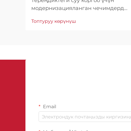
Тереңдиктеги суу коргоо үчүн
модернизацияланган чечимдерди
түшүнүү. Курулуш өнөр жайы
Топтуруу көрүнүш
гидроизоляция технологиясында
айрыкча өнүгүштү байкаган, анда
подвалды гидроизоляциялоочу
мембраналар конструкциялык
коргоонун негизи болуп саналат...
Email