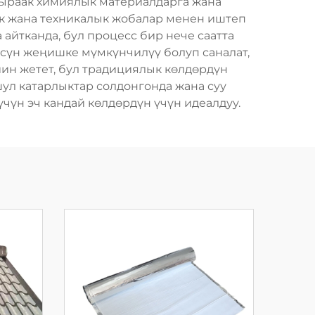
шыраак химиялык материалдарга жана
к жана техникалык жобалар менен иштеп
айтканда, бул процесс бир нече саатта
үсүн жеңишке мүмкүнчилүү болуп саналат,
йин жетет, бул традициялык көлдөрдүн
шул катарлыктар солдонгонда жана суу
чүн эч кандай көлдөрдүн үчүн идеалдуу.