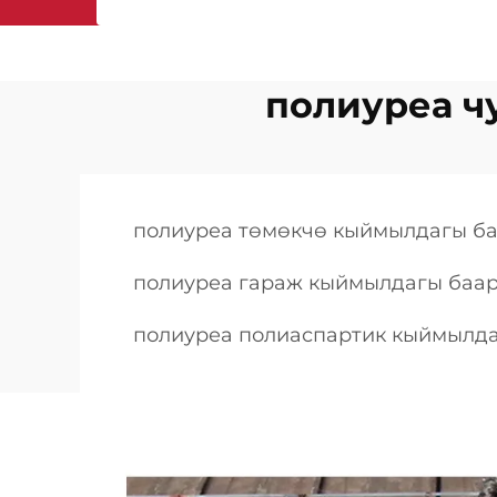
полиуреа ч
полиуреа төмөкчө кыймылдагы б
полиуреа гараж кыймылдагы баа
полиуреа полиаспартик кыймылд