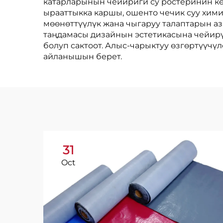
катарларынын чейириги су ростеринин кө
ырааттыкка каршы, ошенто чечик суу хим
мөөнөттүүлүк жана чыгаруу талаптарын а
таңдамасы дизайнын эстетикасына чейирү
болуп сактоот. Алыс-чарыктуу өзгөртүүч
айланышын берет.
31
Oct