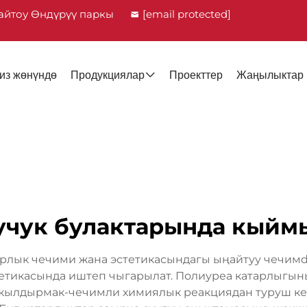
айтоу Өндүрүү паркы
[email protected]
из жөнүндө
Продукциялар
Проекттер
Жаңылыктар
учук булактарында кыйм
рлык чечими жана эстетикасындагы ыңайтуу чечимdu
етикасында иштеп чыгарылат. Полиуреа катарлыгын
ылдырмак-чечимли химиялык реакциядан туруш келе