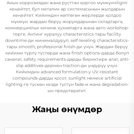
Анын коррозиядан жана русттан қоргоо мүмкүнчiligini
кеңейтет, бул металик ар системасынын жылдарын
кеңейтет. Кийимдин көптөгөн жерлерде қолдоо
мүмкүн: жардам берүү жорумдарынан складтарга,
коммерциялык кичине кухняларга жана авто workshop-
терге. Антинг куралуу characteristics-тары facility
downtime-ди минималдуруп, self-leveling characteristics-
тары smooth, professional finish-ди үчүн. Жардам берүү
кийими түрлү түстөрдө жана finish options-дарда болуп
саналат, safety requirements-дарды бириктире алат, anti-
slip additives-дермен traction-ди үндүрүү үчүн.
Кийимдин advanced formulation-у UV-resistant
compounds-дарды қосот, sunlight немесе artificial
lighting-ге түскөн кезде түстүн fade-и жана degradation-
ын предотвратит.
Жаңы өнүмдөр