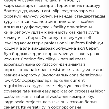
көбөйтүп, узун мезгилдиктиги коргуу
жарымаштарын кемирет. Теристиктик нazarдуу
боктосунда, жумуш anti-slip қосултуулармен
формулиналуусу болуп, эч кандай стандарттарды
туруп жаткан жолдоо экинчилерди жасайды.
Алып кылуу формуласы facility downtime-ы
кичирет, жумуштан кийин ыстыкча кайтарууга
мүмкүнчilik берет. Ошондуктан, жумуш self-
leveling қасиеттери professional, uniform finish-ди
кошумча эле жакшыраак болушуна жол берет,
бул бардык жердин көрсөтүлүшүн жакшыраак
коюшат. Coating flexibility-ы natural metal
expansion жана contraction-дан аныктай
коргожат, жана impact resistance-ы daily wear and
tear-дан коргоочу. Экологиялык considerations-ы
low-VOC формулаалары аркылы current
regulations-га туура келет. Жумуш excellent
coverage rate жана easy application process-ы labor
costs-ты жана material waste-ды кемирет, бул
large-scale projects-да эң жакшы өзгөчө болуп
саналат. Its versatility in color options-ы