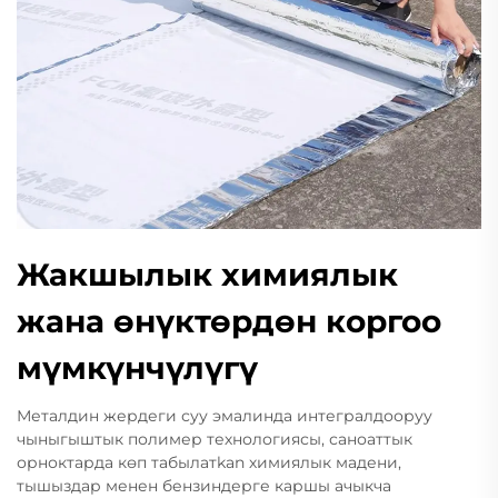
Жакшылык химиялык
жана өнүктөрдөн коргоо
мүмкүнчүлүгү
Металдин жердеги суу эмалинда интегралдооруу
чыныгыштык полимер технологиясы, саноаттык
орноктарда көп табылатkan химиялык мадени,
тышыздар менен бензиндерге каршы ачыкча