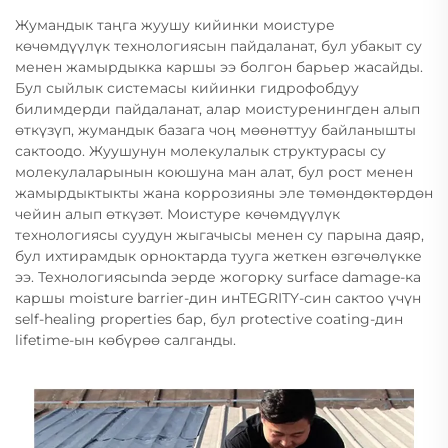
Жумандык таңга жуушу кийинки моистуре
көчөмдүүлүк технологиясын пайдаланат, бул убакыт су
менен жамырдыкка каршы ээ болгон барьер жасайды.
Бул сыйлык системасы кийинки гидрофобдуу
билимдерди пайдаланат, алар моистуренингден алып
өткүзүп, жумандык базага чоң мөөнөттуу байланышты
сактоодо. Жуушунун молекулалык структурасы су
молекулаларынын коюшуна ман алат, бул рост менен
жамырдыктыкты жана коррозияны эле төмөндөктөрдөн
чейин алып өткүзөт. Моистуре көчөмдүүлүк
технологиясы суудун жыгачысы менен су парына даяр,
бул ихтирамдык орноктарда тууга жеткен өзгөчөлүкке
ээ. Технологиясыnda эерде жогорку surface damage-ка
каршы moisture barrier-дин инTEGRITY-син сактоо үчүн
self-healing properties бар, бул protective coating-дин
lifetime-ын көбүрөө салганды.