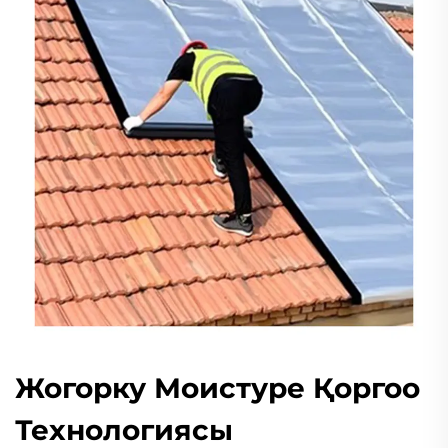
Жогорку Моистуре Қоргоо
Технологиясы