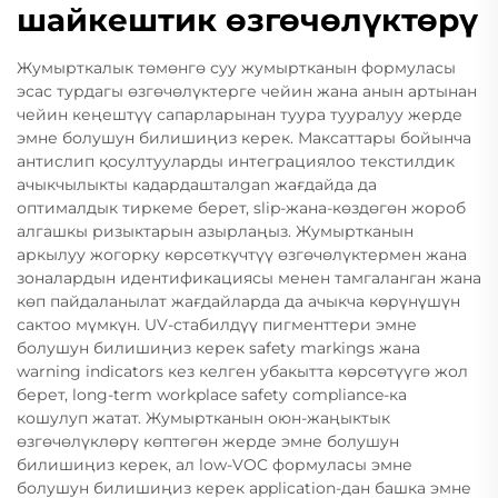
шайкештик өзгөчөлүктөрү
Жумырткалык төмөнгө суу жумыртканын формуласы
эсас турдагы өзгөчөлүктерге чейин жана анын артынан
чейин кеңештүү сапарларынан туура тууралуу жерде
эмне болушун билишиңиз керек. Максаттары бойынча
антислип қосултууларды интеграциялоо текстилдик
ачыкчылыкты кадардашталgan жағдайда да
оптималдык тиркеме берет, slip-жана-көздөгөн жороб
алгашкы ризыктарын азырлаңыз. Жумыртканын
аркылуу жогорку көрсөткүчтүү өзгөчөлүктермен жана
зоналардын идентификациясы менен тамгаланган жана
көп пайдаланылат жағдайларда да ачыкча көрүнүшүн
сактоо мүмкүн. UV-стабилдүү пигменттери эмне
болушун билишиңиз керек safety markings жана
warning indicators кез келген убакытта көрсөтүүгө жол
берет, long-term workplace safety compliance-ка
кошулуп жатат. Жумыртканын оюн-жаңыктык
өзгөчөлүклөрү көптөгөн жерде эмне болушун
билишиңиз керек, ал low-VOC формуласы эмне
болушун билишиңиз керек application-дан башка эмне