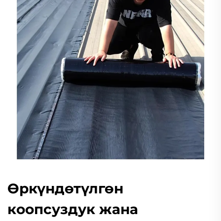
Өркүндөтүлгөн
коопсуздук жана