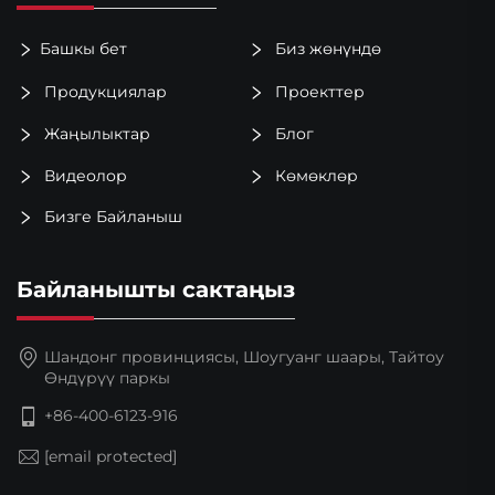
Башкы бет
Биз жөнүндө
Продукциялар
Проекттер
Жаңылыктар
Блог
Видеолор
Көмөклөр
Бизге Байланыш
Байланышты сактаңыз
Шандонг провинциясы, Шоугуанг шаары, Тайтоу
Өндүрүү паркы
+86-400-6123-916
[email protected]