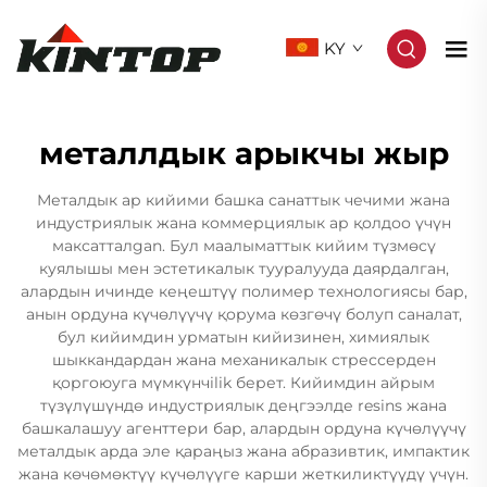
KY
металлдык арыкчы жыр
Металдык ар кийими башка санаттык чечими жана
индустриялык жана коммерциялык ар қолдоо үчүн
максатталgan. Бул маалыматтык кийим түзмөсү
куялышы мен эстетикалык тууралууда даярдалган,
алардын ичинде кеңештүү полимер технологиясы бар,
анын ордуна күчөлүүчү қорума көзгөчү болуп саналат,
бул кийимдин урматын кийизинен, химиялык
шыккандардан жана механикалык стрессерден
қоргоюуга мүмкүнчilik берет. Кийимдин айрым
түзүлүшүндө индустриялык деңгээлде resins жана
башкалашуу агенттери бар, алардын ордуна күчөлүүчү
металдык арда эле қараңыз жана абразивтик, импактик
жана көчөмөктүү күчөлүүге карши жеткиликтүүдү үчүн.