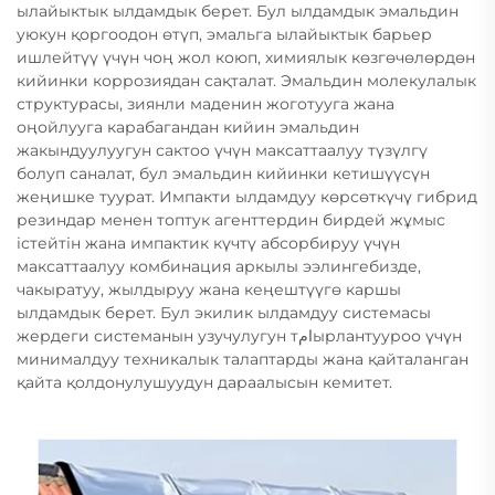
ылайыктык ылдамдык берет. Бул ылдамдык эмальдин
уюкун қоргоодон өтүп, эмальга ылайыктык барьер
ишлейтүү үчүн чоң жол коюп, химиялык көзгөчөлөрдөн
кийинки коррозиядан сақталат. Эмальдин молекулалык
структурасы, зиянли маденин жоготууга жана
оңойлууга карабагандан кийин эмальдин
жакындуулуугун сактоо үчүн максаттаалуу түзүлгү
болуп саналат, бул эмальдин кийинки кетишүүсүн
жеңишке туурат. Импакти ылдамдуу көрсөткүчү гибрид
резиндар менен топтук агенттердин бирдей жұмыс
істейтін жана импактик күчтү абсорбируу үчүн
максаттаалуу комбинация аркылы ээлингебизде,
чакыратуу, жылдыруу жана кеңештүүгө каршы
ылдамдык берет. Бул экилик ылдамдуу системасы
жердеги системанын узучулугун тامырлантууроо үчүн
минималдуу техникалык талаптарды жана қайталанган
қайта қолдонулушуудун дараалысын кемитет.