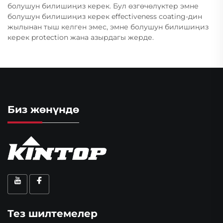
болушун билишиңиз керек. Бул өзгөчөлүктер эмне
болушун билишиңиз керек effectiveness coating-дин
жылынан тыш келген эмес, эмне болушун билишиңиз
керек protection жана азырдагы жерде.
Биз жөнүндө
Тез шилтемелер