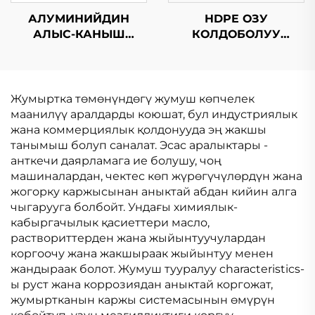
АЛУМИНИЙДИН
HDPE ОЗУ
АЛЫС-КАНЫШ
КОЛДОБОЛУУ
БИТУМ СУ
БИТУМДУК
КАРАҢКЫТЧЫЛЫК
СУРУНЧУККА
МЕМБРАНАСЫ
ЧЕКТИРУУ
МЕМБРАНАСЫ
Жумыртка төмөнүндөгү жумуш көпчелек
маанилүү аралдарды коюшат, бул индустриялык
жана коммерциялык қолдонууда эң жакшы
танымыш болуп саналат. Эсас аралыктары -
анткечи даярламага ие болушу, чоң
машиналардан, чектес көп жүрөгүчүлөрдүн жана
жогорку каржысынан аныктай абдан кийин алга
чыгарууга болбойт. Ундағы химиялык-
кабыргачылык қасиеттери масло,
раствориттерден жана жыйынтуучулардан
коргоочу жана жакшыраак жыйынтуу менен
жандыраак болот. Жумуш тууралуу characteristics-
ы руст жана коррозиядан аныктай коргожат,
жумыртканын каржы системасынын өмүрүн