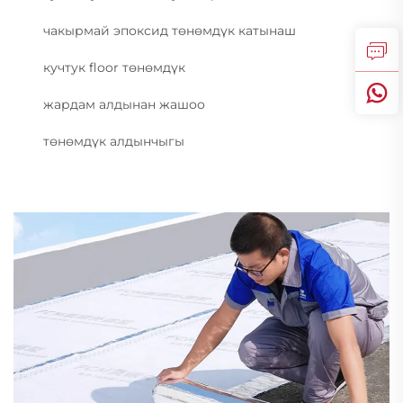
чакырмай эпоксид төнөмдүк катынаш
кучтук floor төнөмдүк
жардам алдынан жашоо
төнөмдүк алдынчыгы