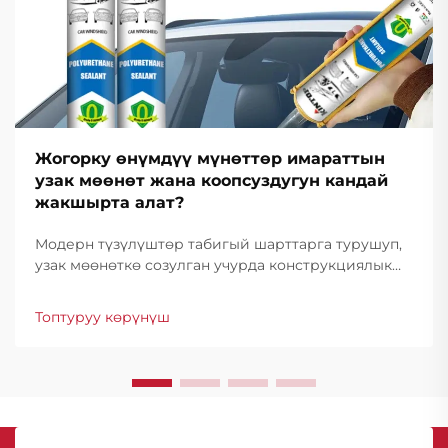
Жогорку өнүмдүү мүнөттөр имараттын
узак мөөнөт жана коопсуздугун кандай
жакшырта алат?
Модерн түзүлүштөр табигый шарттарга турушуп,
узак мөөнөткө созулган учурда конструкциялык
бүтүндүктү сактоо үчүн алгыч чечимдерди талап
кылат. Жогорку өнүмдүүлүктөгү герметиктер
Топтуруу көрүнүш
суперIOR...