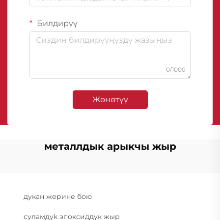
Билдирүү
0/1000
Жөнөтүү
металлдык арыкчы жыр
дукан жерине бою
суламдyk эпоксиддук жыр