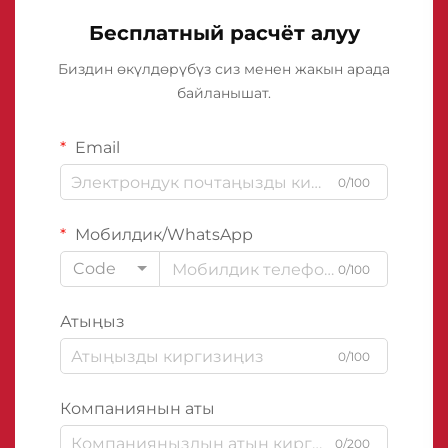
Бесплатный расчёт алуу
Биздин өкүлдөрүбүз сиз менен жакын арада
байланышат.
Email
0/100
Мобилдик/WhatsApp
Code
0/100
Атыңыз
0/100
Компаниянын аты
0/200