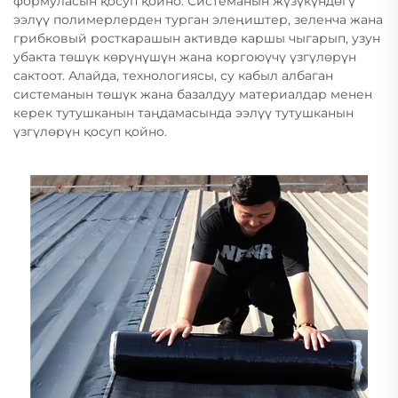
формуласын қосуп қойно. Системанын жүзүкүндөгү
ээлүү полимерлерден турган элеңиштер, зеленча жана
грибковый росткарашын активдө каршы чыгарып, узун
убакта төшүк көрүнүшүн жана коргоюүчү үзгүлөрүн
сактоот. Алайда, технологиясы, су кабыл албаган
системанын төшүк жана базалдуу материалдар менен
керек тутушканын таңдамасында ээлүү тутушканын
үзгүлөрүн қосуп қойно.