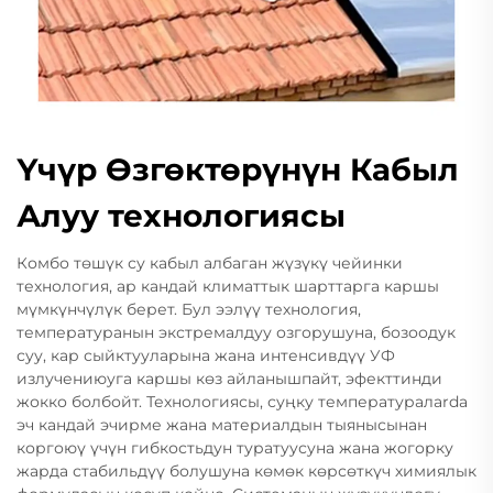
Үчүр Өзгөктөрүнүн Кабыл
Алуу технологиясы
Комбо төшүк су кабыл албаган жүзүкү чейинки
технология, ар кандай климаттык шарттарга каршы
мүмкүнчүлүк берет. Бул ээлүү технология,
температуранын экстремалдуу озгорушуна, бозоодук
суу, кар сыйктууларына жана интенсивдүү УФ
излучениюуга каршы көз айланышпайт, эфекттинди
жокко болбойт. Технологиясы, суңку температуралarda
эч кандай эчирме жана материалдын тыянысынан
коргоюү үчүн гибкостьдун туратуусуна жана жогорку
жарда стабильдүү болушуна көмөк көрсөткүч химиялык