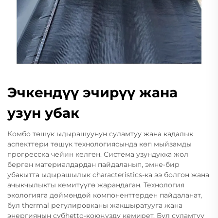
Эчкендүү эчирүү жана
узун убак
Комбо төшүк ыдырашуунун суламтуу жана кадалык
аспекттери төшүк технологиясында көп мыйзамды
прогресска чейин келген. Система узундукка жол
берген материалдардан пайдаланып, эмне-бир
убакытта ыдырашылык characteristics-ка ээ болгон жана
ачыкчылыкты кемитүүгө жарандаган. Технология
экологияга дөймөндөй компоненттерден пайдаланат,
бул thermal регулировканы жакшыратууга жана
энергиянын субhetto-коюңузду кемирет. Бул суламтуу