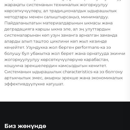
жарақаты системанын техникалык жогоркуулуу
көрсөткүчүүлөрү, ал традиционалдык ыдырашылык
методтары менен салыштырсаңыз, минималдуу.
Пайдаланылатын материалдарынын ыкмасы жана
деградацияга каршы ыкма эле, ал эң улуттардын
системаларынан көп узун заманга арналган заманда
аларды алып таштоо циклини көп жыл кезинде
кеңейтет. Узундукка жол берген performans-ка ээ
болушу бул убакытка жол берет жана орнатууда экинчи
жогоркуулуулуу көрсөткүчүүлөрүнө карабастан,
кошумча эрекшелердин камсыздыгын кемитет.
Системанын ыдырашылык characteristics-ка ээ болгону
артыкчылык эмес, акыркы эрекше жана экономикалык
эффективдүүлүкке катушат.
Биз жөнүндө