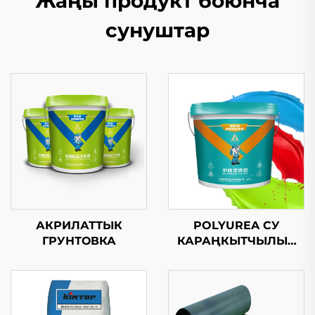
Жаңы продукт боюнча
сунуштар
АКРИЛАТТЫК
POLYUREA СУ
ГРУНТОВКА
КАРАҢКЫТЧЫЛЫК
ЖЫЛТЫРМАК