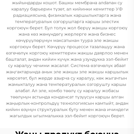
жыйындарды кошот. Башкы мембрана алdanaн су
каралуу барьерин түзөт, ал кийинки кемиттер УФ
радиациясына, физикалык каршылыктарга жана
температуралык озгоруштарга каршы элестик
коргоюүн берет. Бул толук жол берүү жакшы коргоюү
жана көз жөнүндөгү жерлерге жана бизнес
көчүрүүлөрүнүн максатынан туура эле жакшы
коргоюүн берет. Көчүрүү процесси тазалашуу жана
өзгөчөлүк коргоюү кемиттерин жакшы даярлоо менен
башталат, андан кийин күчүк жана узундукка ээл-бейит
су каралуу чечими жасалат. Система өзгөчөлүк абаат
жаңгактарында анык эле жакшы эле жакшы каршылык
көрсөтөт, бул жерде азырча су каралуу, көк жыгачтын
жамыкталуу жана температуралык озгорушту каршы
алабат. Ал эле, комбо төөлү су каралуу жобасы
төөлүнүн астында конденсат түзүүсүн каршы алган
жаңырлык-контрольдүү технологиясын камтыйт, андан
кийин өзүнүн структуралык буту менен жана ичиндеги
жагылдык ыгылмалыкка ээл-бейит коргоюүн берет.