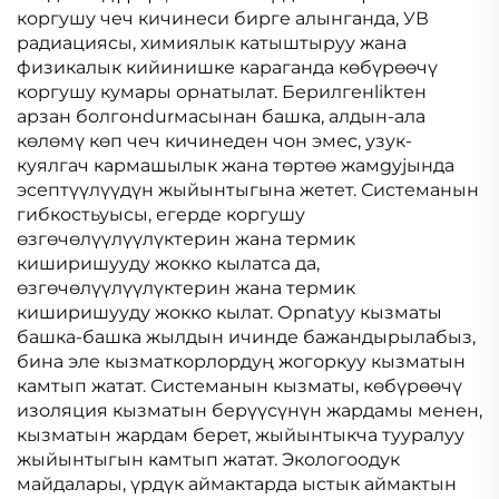
коргушу чеч кичинеси бирге алынганда, УВ
радиациясы, химиялык катыштыруу жана
физикалык кийинишке караганда көбүрөөчү
коргушу кумары орнатылат. Берилгенlikтен
арзан болгонdurмасынан башка, алдын-ала
көлөмү көп чеч кичинеден чон эмес, узук-
куялгач кармашылык жана төртөө жамgyjында
эсептүүлүүдүн жыйынтыгына жетет. Системанын
гибкостьуысы, егерде коргушу
өзгөчөлүүлүүлүктерин жана термик
киширишууду жокко кылатса да,
өзгөчөлүүлүүлүктерин жана термик
киширишууду жокко кылат. Орnatуу кызматы
башка-башка жылдын ичинде бажандырылабыз,
бина эле кызматкорлордуң жогоркуу кызматын
камтып жатат. Системанын кызматы, көбүрөөчү
изоляция кызматын берүүсүнүн жардамы менен,
кызматын жардам берет, жыйынтыкча тууралуу
жыйынтыгын камтып жатат. Экологоодук
майдалары, үрдүк аймактарда ыстык аймактын