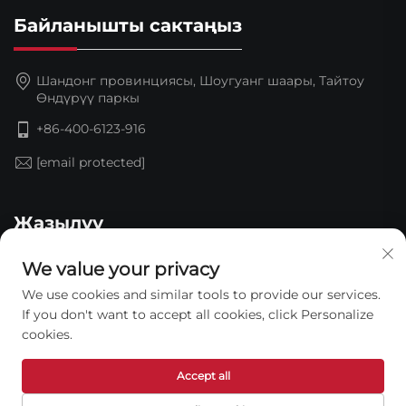
Байланышты сактаңыз
Шандонг провинциясы, Шоугуанг шаары, Тайтоу
Өндүрүү паркы
+86-400-6123-916
[email protected]
Жазылуу
We value your privacy
We use cookies and similar tools to provide our services.
If you don't want to accept all cookies, click Personalize
cookies.
Accept all
Copyright © 2026 Shandong Jinding Waterproof
Technology Co., Ltd. Бардык укуктар камсыздалган. —