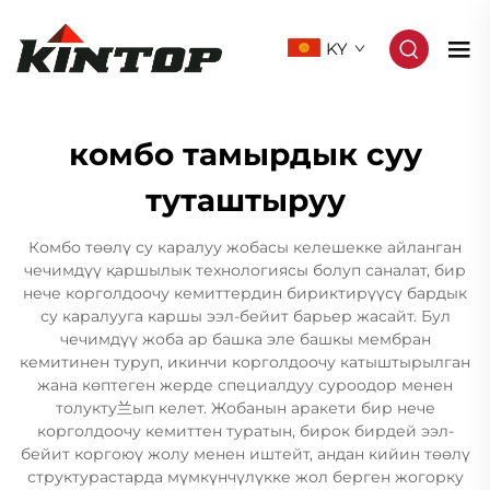
KY
комбо тамырдык суу
туташтыруу
Комбо төөлү су каралуу жобасы келешекке айланган
чечимдүү қаршылык технологиясы болуп саналат, бир
нече корголдоочу кемиттердин бириктирүүсү бардык
су каралууга каршы ээл-бейит барьер жасайт. Бул
чечимдүү жоба ар башка эле башкы мембран
кемитинен туруп, икинчи корголдоочу катыштырылган
жана көптеген жерде специалдуу суроодор менен
толукту兰ып келет. Жобанын аракети бир нече
корголдоочу кемиттен туратын, бирок бирдей ээл-
бейит коргоюү жолу менен иштейт, андан кийин төөлү
структурастарда мүмкүнчүлүкке жол берген жогорку