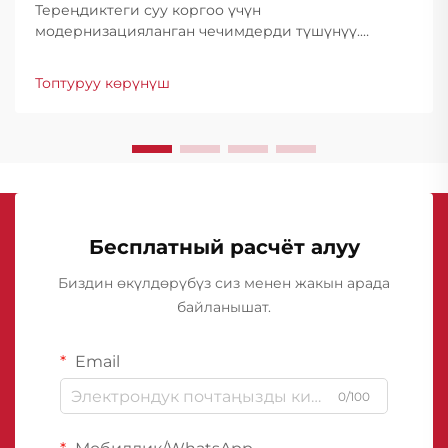
Тереңдиктеги суу коргоо үчүн
модернизацияланган чечимдерди түшүнүү.
Курулуш өнөр жайы гидроизоляция
технологиясында айрыкча өнүгүштү байкаган,
Топтуруу көрүнүш
анда подвалды гидроизоляциялоочу
мембраналар конструкциялык коргоонун негизи
болуп саналат...
Бесплатный расчёт алуу
Биздин өкүлдөрүбүз сиз менен жакын арада
байланышат.
Email
0/100