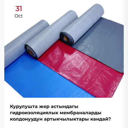
31
Oct
Курулушта жер астындагы
гидроизоляциялык мембраналарды
колдонуудун артыкчылыктары кандай?