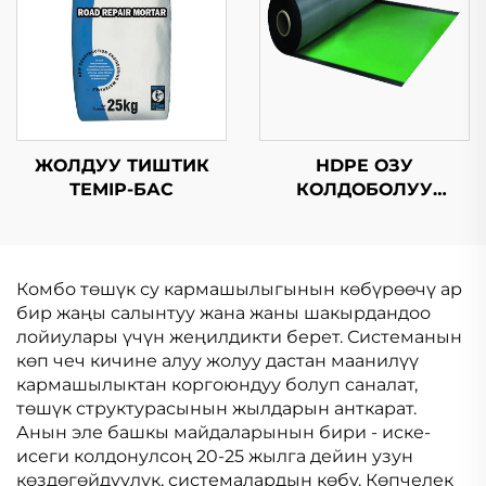
ЖОЛДУУ ТИШТИК
HDPE ОЗУ
ТЕМІР-БАС
КОЛДОБОЛУУ
БИТУМДУК
СУРУНЧУККА
ЧЕКТИРУУ
МЕМБРАНАСЫ
Комбо төшүк су кармашылыгынын көбүрөөчү ар
бир жаңы салынтуу жана жаны шакырдандоо
лойиулары үчүн жеңилдикти берет. Системанын
көп чеч кичине алуу жолуу дастан маанилүү
кармашылыктан коргоюндуу болуп саналат,
төшүк структурасынын жылдарын анткарат.
Анын эле башкы майдаларынын бири - иске-
исеги колдонулсоң 20-25 жылга дейин узун
көздөгөйдүүлүк, системалардын көбү. Көпчелек