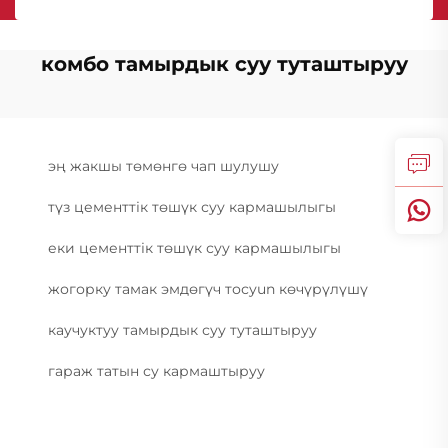
комбо тамырдык суу туташтыруу
эң жакшы төмөнгө чап шулушу
түз цементтік төшүк суу кармашылыгы
еки цементтік төшүк суу кармашылыгы
жогорку тамак эмдөгүч тосуun көчүрүлүшү
каучуктуу тамырдык суу туташтыруу
гараж татын су кармаштыруу