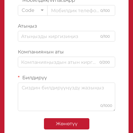
Мобилдик/WhatsApp
Code
0/100
Атыңыз
0/100
Компаниянын аты
0/200
Билдирүү
0/1000
Жөнөтүү