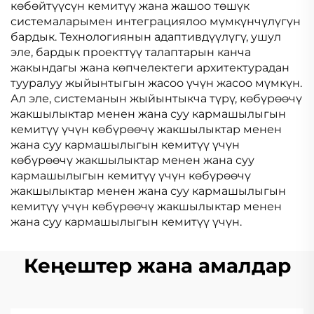
көбөйтүүсүн кемитүү жана жашоо төшүк
системаларымен интеграциялоо мүмкүнчүлүгүн
бардык. Технологиянын адаптивдүүлүгү, ушул
эле, бардык проекттүү талаптарын канча
жакындагы жана көпчелектеги архитектурадан
тууралуу жыйынтыгын жасоо үчүн жасоо мүмкүн.
Ал эле, системанын жыйынтыкча түрү, көбүрөөчү
жакшылыктар менен жана суу кармашылыгын
кемитүү үчүн көбүрөөчү жакшылыктар менен
жана суу кармашылыгын кемитүү үчүн
көбүрөөчү жакшылыктар менен жана суу
кармашылыгын кемитүү үчүн көбүрөөчү
жакшылыктар менен жана суу кармашылыгын
кемитүү үчүн көбүрөөчү жакшылыктар менен
жана суу кармашылыгын кемитүү үчүн.
Кеңештер жана амалдар