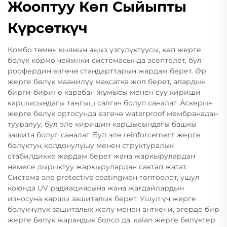
Жооптуу Көп Сыйыпты
Күрсөткүч
Комбо төмөн кыянын аңыз үзгүлүктүүсы, көп жерге
бөлүк көрмө чейинки системасында эсептелет, бул
роофердин өзгөчө стандарттарын жардам берет. Әр
жерге бөлүк маанилүү мақсатка жол берет, алардын
бирги-бирине карабан жұмысы менен суу кириши
каршысындагы таңгыш салгач болуп саналат. Аскерын
жерге бөлүк ортосунда өзгөчө waterproof мембранадан
тууралуу, бул эле киришин каршысындагы башкы
зашита болуп саналат. Бул эле reinforcement жерге
бөлүктуң колдонулушу менен структуралык
стабилдикке жардам берет жана жаркырулардан
немесе дырыктуу жаркырулардан сактап жатат.
Система эле protective coatingмен топтоолот, ушул
коюнда UV радиациясына жана жағдайлардын
износуна каршы зашиталык берет. Ушул үч жерге
бөлүкчүлүк зашиталык жолу менен анткени, эгерде бир
жерге бөлүк жарандык болсо да, кalan жерге бөлүктер