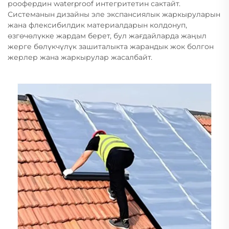
роофердин waterproof интегритетин сактайт.
Системанын дизайны эле экспансиялык жаркыруларын
жана флексибилдик материалдарын колдонуп,
өзгөчөлүкке жардам берет, бул жағдайларда жаңыл
жерге бөлүкчүлүк зашиталыкта жарандык жок болгон
жерлер жана жаркырулар жасалбайт.