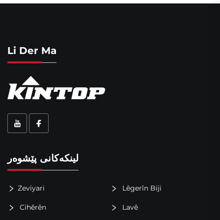
Li Der Ma
لینکەکانی پێشوەر
Zeviyari
Lêgerîn Biji
Cihêrên
Lavê