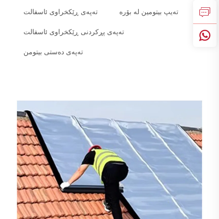
تەیپ بیتومین لە بۆرە
تەپەی ڕێکخراوی ئاسفالت
تەپەی پڕکردنی ڕێکخراوی ئاسفالت
تەپەی دەستی بیتومن