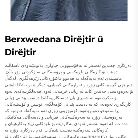
Berxwedana Dirêjtir û
Dirêjtir
دەرکاری چەندین لەسەر لە نەخۆشبوونی جیاوازی بەتومێنەوەی ئاسفالت
دەبێت بۆ کارەکانی باڕەکەیی و پرۆسەکانی سازکردنی زۆر باڵێ.
مامستەی ئەم تەپەگەلە بە هەموو فاکتۆرەکانی ژێرهەڵگری، لەگەڵ
تابشی UV، دەرجهی گرمییەکانی زۆر، و ئەوارەکانی کیمیایی، دەگرنێتەوە
بۆ بەرەوەستی چەندین کات لە ژیانی خزمەتی ئەوە. قەبەلگرییەکەی ئەوە
بۆ نەکردنەوە لە شەڕی یان دەستکارییەکاندا دەست پێدانی ژیانی
کاریگەری ئەوەیە، کە بە دەست پێدانی کۆمەڵگەی نوسین و کۆستنەکانی
ڕاستەوخۆ دەوترێتەوە. کۆمپۆزیتی زۆری ئەم تەپەگەلە ئەوەیە کە
بەرەوەستی زۆرە بە سەرەکییەکانی فیزیایی و دەسەڵاتی مەکانیکی
دەدات، کە ئەوە لەسەر ئەوەی بەکاردێت بۆ ناوەکانی زیاد بەکارهێنان و
کارەکانی سەرەکییە دەست پێدەکات. ئەم دەرکاری زۆرە بە
سەرەکییەکانی ڕاستەوخۆیەتی بۆ ژێرەکان و ئەлементەکانی سازی