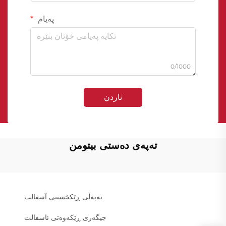
پەیام
0/1000
ناردن
تەپەی دەستی بیتومن
تەپەڵی ڕێکخستنی آسفالت
جیگەری ڕێکەوەتی ئاسفالت