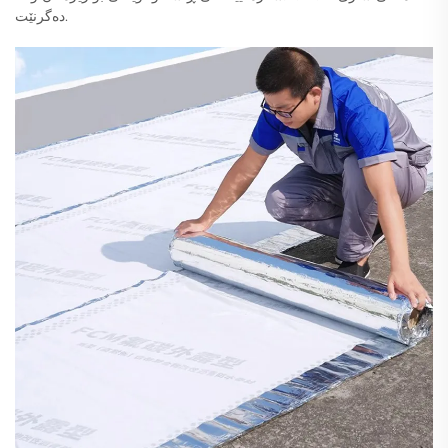
دەگرنێت.