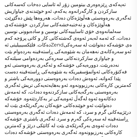
تەپەکەی ڕێزەوەری بیتومین زۆر لە ئاسایی دەخات کەسەکانی
سازکردن و کارگەرانەوە. یەکەم، ئەو خوێندنەی جیاوازیش
ئەگەری بەرەوەستی هەڵوێژەکان دەدات، هەروەها پێش دەگێڕێت
هەڵوێژەکان و تەختبەخشەکانی سازکردن. خۆشتەکەی
سەلمانەوەی خۆی ئاسایییەکانی نوسین و سادەبوونی نوسین
دەدات، کە ئەمە لەبەر ئەوەی گەشتەکانی کار و کاتی پرۆجە کەم
دەکات. فلێکسیبیلیتی ئەZendەی خۆشەکە دەتوانێت لە سەرەکی
ئەو سەرەکانەی نەهەمان بە شێوەیەکی ڕاستەقینە بەردەوام بێت
و جیاوازی سازکردنەکانی سەرەکی بەردەوامی سیلتەکە
نەدەربێت. دوورەیەکی خۆشەکە و ئەگەری بەرەوەستی ئەو
فەکتۆرەکانی ئەواتمۆسفیریکە بە شێوەیەکی ڕاستەقینە دەست
پێدا کەواتە، ئەوەش دەدات بەرەوەستی دوورەیەکی باشتر و
کەمترین کارەکانی بەرزبوونەوە. ئەو بەهایەتەیەکی تریش ئەگەری
بەرەوەستی بەرگەیەکانی سازکردنەوە دەدات، کە ئەمەش
دەکاتەوە ئەوە لەگەڵ ئەوەیەکی تر بەکاردێتەوە. خۆشەکە
دەتوانێت ئەو خوێندەکانی خۆیەکان بەرگەرێکەی بێت لە
درێژییەکانی گرم و سرد، کە ئەمەش دەدات ئەگەری بەرەوەستی
ڕاستەقینە لە سەرەکی گەرم و سرد. ئەگەری باشتری خۆشەکە
دەدات ئەوەی بەرگەرێکەی بێت لە کاتێکی درێژ و کەمترین
کارەکانی بەرزبوونەوە. ئەگەری بەرەوەستی خۆشەکە دەدات