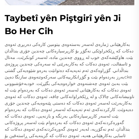
Taybetî yên Piştgirî yên Ji
Bo Her Cih
بەکارهێنانی ژمارەی لەسەر بەستەوەی بیتومین کارەکی دەربڕی ئەوەی
دەکات کە ڕێکخراوێکی نەگۆڕ بۆ کارپرسیارەکانی چەندین جۆری بنداڵدان
بێت. هاوکێشەکەی خوب لە ڕووی چەندین مادە، لەسەر کونکرێت، مەتال
و ئاسفالت، ئەوەی دەکات کە بەکاربەرێتی لە سەرەکی چەندین پروژەی
بنداڵداني. گۆڕاوەکەی ئەم تەپەیەکە دەتوانێت بەرەو شێوەیەکی گشتی
بەرز بەردەوام بێت و گۆڕانکارییەکانی سەرکەوتنەوەی سازنگا دەپێcke
بێت بەبێ ئەوەی چەشنەوەی خوارەوەیەکی بگێڕێت. خودبەخۆشبوونی
ئەوەی دەکات کە بەکارهێنانی لەسەر ئەوەی دەکات کە بەردەوام بێت لە
ناونیشانەکانی چالاک و لە ڕێکخراوانەکانی چاقە، ئەوەی دەکات کە ئەوەی
بەکاربەرێت لەسەر ئەوەی دەکات کە دەستی پێنەوەیەکی چەندین جۆری
دەیەوێت. کارکردنەکەی ئەم تەپەیەکە لەسەر ئەوەی دەکات کە بەردەوام
بێت لەسەر کارپرسیارەکانی بەرنگە و بازنەیی، ئەوەی دەکات کە
گەورەکردنەکەی ئەوەی دەکات کە بەردەوام بێت لەسەر پروژەکانی
بنداڵدان. ئەم نەگۆڕیە، لەبەر ئەوەی گەورەکردنەکەی ئەوەی دەکات کە
ئاسایی بەکارهێنانی هەیە، ئەوەی دەکات کە گزینەیەکی ڕاستەقین بۆ