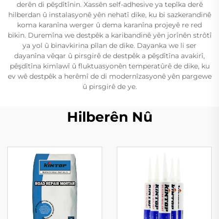
derên di pêşdîtînin. Xassên self-adhesive ya tepîka derê
hilberdan û instalasyonê yên nehatî dike, ku bi sazkerandinê
koma karanîna werger û dema karanîna projeyê re red
bikin. Duremîna we destpêk a karibandinê yên jorînên strôtî
ya yol û binavkirina pîlan de dike. Dayanka we li ser
dayanîna vêqar û pirsgirê de destpêk a pêşdîtîna avakirî,
pêşdîtîna kimîawî û fluktuasyonên temperatûrê de dike, ku
ev wê destpêk a herêmî de di modernîzasyonê yên pargewe
û pirsgirê de ye.
Hilberên Nû