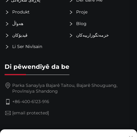
Produkt
Proje
Blog
هەواڵ
خزمەتگوزارییەکان
ڤیدیۆکان
Li Ser Nivîsain
Di pêwendîyê da be
Parka Sanayîya Bajarê Taitou, Bajarê Shouguang,
Provînsiya Shandong
+86-400-6123-916
[email protected]
Abone bibe