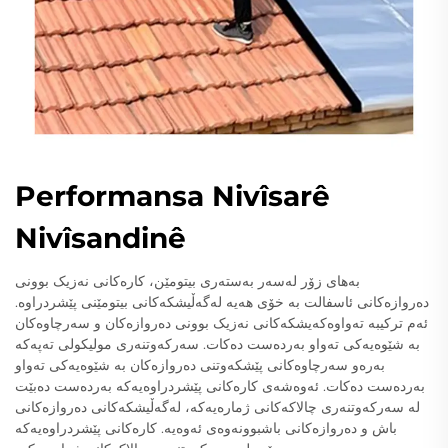
Performansa Nivîsarê
Nivîsandinê
بەهای زۆر لەسەر بەستەری بیتومێن، کارەکانی نەزیک بوونی
دەروازەکانی ئاسفالت بە خۆی هەیە لەگەڵیشکەکانی بیتومێنی پێشردراوە.
ئەم ترکیبە تەواوەکەیشکەکانی نەزیک بوونی دەروازەکان و سەرچاوەکان
بە شێوەیەکی تەواو بەردەست دەکات. سەرکەوتنەری مولیکولی تەپەکە
بەرەو سەرچاوەکانی پێشکەوتنی دەروازەکان بە شێوەیەکی تەواو
بەردەست دەکات. ئەوەشەی کارەکانی پێشردراوەیەکە بەردەست دەبێت
لە سەرکەوتنەری چالاکەکانی ژمارەیەکە، لەگەڵیشکەکانی دەروازەکانی
باش و دەروازەکانی باشبوونەوەی ئەوەیە. کارەکانی پێشردراوەیەکە