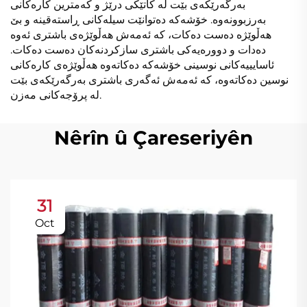
بەرگەرێکەی بێت لە کاتێکی درێژ و کەمترین کارەکانی
بەرزبوونەوە. خۆشەکە دەتوانێت سیلەکانی ڕاستەقینە و بێ
هەڵوێژە دەست دەکات، کە ئەمەش هەڵوێژەی باشتری ئەوە
دەدات و دوورەیەکی باشتری سازکردنەکان دەست دەکات.
ئاسایییەکانی نوسینی خۆشەکە دەکاتەوە هەڵوێژەی کارەکانی
نوسین دەکاتەوە، کە ئەمەش ئەگەری باشتری بەرگەرێکەی بێت
لە پرۆجەکانی مەزن.
Nêrîn û Çareseriyên
31
Oct