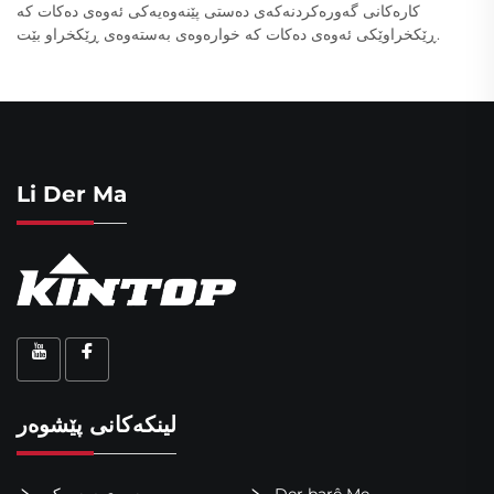
کارەکانی گەورەکردنەکەی دەستی پێنەوەیەکی ئەوەی دەکات کە
ڕێکخراوێکی ئەوەی دەکات کە خوارەوەی بەستەوەی ڕێکخراو بێت.
Li Der Ma
لینکەکانی پێشوەر
Der barê Me
پەڕەی سەرەکی