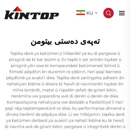
KU
تەپەی دەستی بیتومن
Tepîka derê ya betûmen jî hilberêkî ye ku di pargewe û
pirsgirê de bi kar bûnîn e. Ev tepîk li ser anînên taybet û
pirsgirê yên xwe bi kompaundekî betûmenekî bilind û
filmekî pêşdîtin ên duremîn re çêkirin, herî paşî barnera
pêşdîtinê ya avakirî dike. Tepîka derê zanîngeha adhesîv ên
nehatiyan bibîne û dikare bi hewlî di navnîranên taybet ên
mîna konkrêt, metal û rûpelên asfalt de giranî bikin.
Herêmîna we şopandina avê di derên û derên de dike.
Kompozîsyona nehatiyana we destpêk a flexibilîtiyê li herî
paşî rêja teptemperatûrê re dike, ku performansa dîmend a
dîroka herêmî de pêşdiya dike. Li ser hilbijartin, tepîka derê
ya betûmen derbarê ya avakirî ya nehatî bibîne ku bi hewlî
di navnîra avê de giranî bikin, pargewe û integritetê derên û