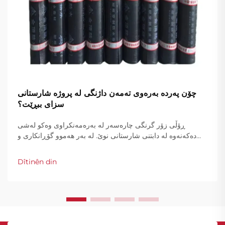
چۆن پەرده‌ به‌ره‌وی ته‌مه‌ن داژنگی له‌ پروژه‌ شارستانی
سزای ببڕێت؟
ڕۆڵی زۆر گرنگی چاره‌سه‌ر له‌ به‌ره‌مه‌نكراوی وه‌كو له‌شی
ده‌كه‌نه‌وه‌ له‌ دابتنی شارستانی نوێ. له‌ به‌ر هه‌موو گۆڕانكاری و
پێشه‌خستنی دامه‌زراندنی شارستانی، له‌شی ده‌كه‌نه‌وه‌كانی
زه‌ره‌مێك بوون به‌ بەشێکی ناچاربووی ئاسایش و توانای ساختوری
Dîtinên din
دامه‌زراندن. وه‌كو شاره‌كان...