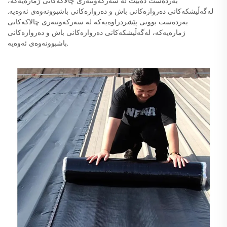
بەردەست دەبێت لە سەرکەوتنەری چالاکەکانی ژمارەیەکە،
لەگەڵیشکەکانی دەروازەکانی باش و دەروازەکانی باشبوونەوەی ئەوەیە.
بەردەست بوونی پێشردراوەیەکە لە سەرکەوتنەری چالاکەکانی
ژمارەیەکە، لەگەڵیشکەکانی دەروازەکانی باش و دەروازەکانی
باشبوونەوەی ئەوەیە.