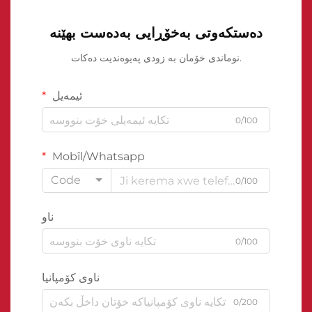
دەستکەوتی بەخۆڕایی بەدەست بهێنە
نوماندی خۆمان بە زودی پەیوەندیت دەکات.
ئیمەیل
0/100
Mobîl/Whatsapp
Code
0/100
ناو
0/100
ناوی کۆمپانیا
0/200