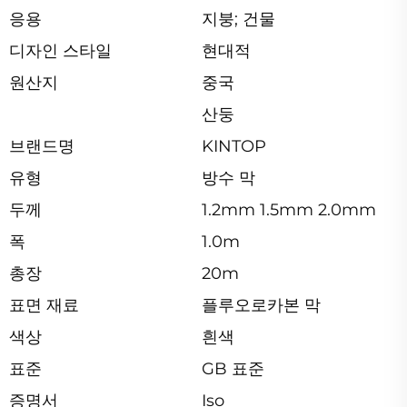
응용
지붕; 건물
디자인 스타일
현대적
원산지
중국
산둥
브랜드명
KINTOP
유형
방수 막
두께
1.2mm 1.5mm 2.0mm
폭
1.0m
총장
20m
표면 재료
플루오로카본 막
색상
흰색
표준
GB 표준
증명서
Iso