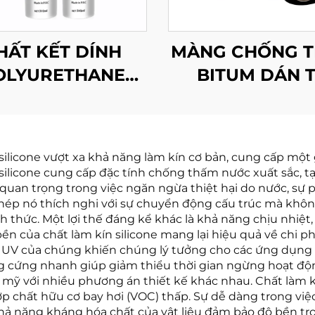
HẤT KẾT DÍNH
MÀNG CHỐNG 
OLYURETHANE
BITUM DÁN 
CHO Ô TÔ
ĐỘNG CÓ L
NHÔM
 silicone vượt xa khả năng làm kín cơ bản, cung cấp một
 silicone cung cấp đặc tính chống thấm nước xuất sắc, 
quan trọng trong việc ngăn ngừa thiệt hại do nước, sự 
o phép nó thích nghi với sự chuyển động cấu trúc mà khô
h thức. Một lợi thế đáng kể khác là khả năng chịu nhiệt, 
n của chất làm kín silicone mang lại hiệu quả về chi phí
ia UV của chúng khiến chúng lý tưởng cho các ứng dụng 
ng cứng nhanh giúp giảm thiểu thời gian ngừng hoạt độn
 với nhiều phương án thiết kế khác nhau. Chất làm kín
p chất hữu cơ bay hơi (VOC) thấp. Sự dễ dàng trong việ
khả năng kháng hóa chất của vật liệu đảm bảo độ bền tr