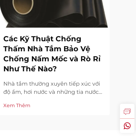
Các Kỹ Thuật Chống
Cá
Thấm Nhà Tắm Bảo Vệ
Ch
Chống Nấm Mốc và Rò Rỉ
Ch
Như Thế Nào?
Lớ
Nhà tắm thường xuyên tiếp xúc với
Các
độ ẩm, hơi nước và những tia nước
hỏi
bắn tung toé có thể thấm sâu vào
chắ
Xem Thêm
Xem
các vật liệu xây dựng và gây ra
chị
những vấn đề cấu trúc nghiêm
gian
trọng. Các kỹ thuật chống thấm nhà
Chố
tắm hiệu quả đóng vai trò là hàng
một