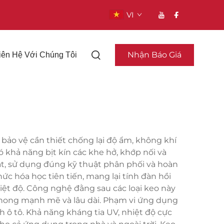
VI
Nhận Báo Giá
iên Hệ Với Chúng Tôi
 bảo vệ cần thiết chống lại độ ẩm, không khí
ó khả năng bịt kín các khe hở, khớp nối và
t, sử dụng đúng kỹ thuật phân phối và hoàn
ức hóa học tiên tiến, mang lại tính đàn hồi
iệt độ. Công nghệ đằng sau các loại keo này
 phong mạnh mẽ và lâu dài. Phạm vi ứng dụng
 ô tô. Khả năng kháng tia UV, nhiệt độ cực