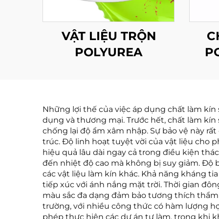
VẬT LIỆU TRỘN
C
POLYUREA
P
Những lợi thế của việc áp dụng chất làm kín
dụng và thương mại. Trước hết, chất làm kín
chống lại độ ẩm xâm nhập. Sự bảo vệ này rất 
trúc. Độ linh hoạt tuyệt vời của vật liệu ch
hiệu quả lâu dài ngay cả trong điều kiện thác
đến nhiệt độ cao mà không bị suy giảm. Độ bề
các vật liệu làm kín khác. Khả năng kháng t
tiếp xúc với ánh nắng mặt trời. Thời gian đô
màu sắc đa dạng đảm bảo tương thích thẩm mỹ
trường, với nhiều công thức có hàm lượng hợ
phép thực hiện các dự án tự làm, trong khi 