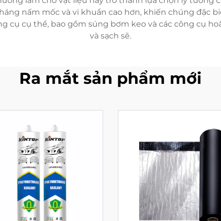
ường làm cho vật liệu này trở thành lựa chọn lý tưởng c
háng nấm mốc và vi khuẩn cao hơn, khiến chúng đặc bi
g cụ cụ thể, bao gồm súng bơm keo và các công cụ hoàn
và sạch sẽ.
Ra mắt sản phẩm mới