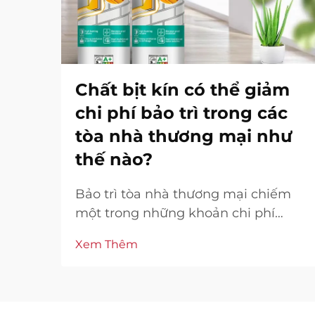
Chất bịt kín có thể giảm
chi phí bảo trì trong các
tòa nhà thương mại như
thế nào?
Bảo trì tòa nhà thương mại chiếm
một trong những khoản chi phí
phát sinh lớn nhất đối với chủ sở
Xem Thêm
hữu tài sản và quản lý viên cơ sở.
Trong số các thách thức bảo trì khác
nhau, các vấn đề về bịt kín và chống
thấm thường góp phần làm tăng