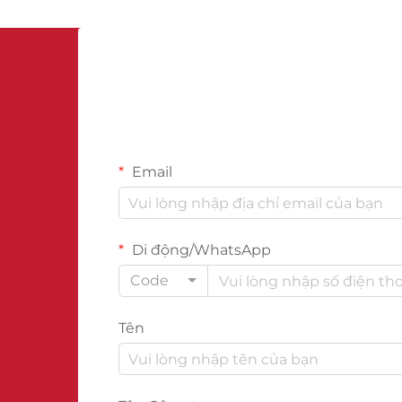
chi phí do rò rỉ, hư hỏng vật liệu, và
nhu cầu sửa chữa thường xuyên
hơn.
Email
Di động/WhatsApp
Code
Tên