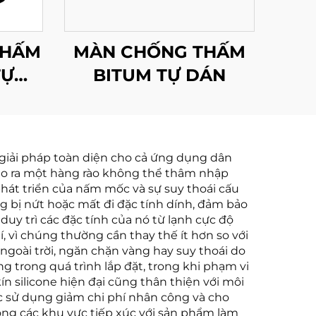
THẤM
MÀN CHỐNG THẤM
TỰ
BITUM TỰ DÁN
ỚP
 giải pháp toàn diện cho cả ứng dụng dân
tạo ra một hàng rào không thể thâm nhập
phát triển của nấm mốc và sự suy thoái cấu
ng bị nứt hoặc mất đi đặc tính dính, đảm bảo
duy trì các đặc tính của nó từ lạnh cực độ
, vì chúng thường cần thay thế ít hơn so với
ngoài trời, ngăn chặn vàng hay suy thoái do
g trong quá trình lắp đặt, trong khi phạm vi
 silicone hiện đại cũng thân thiện với môi
c sử dụng giảm chi phí nhân công và cho
ong các khu vực tiếp xúc với sản phẩm làm