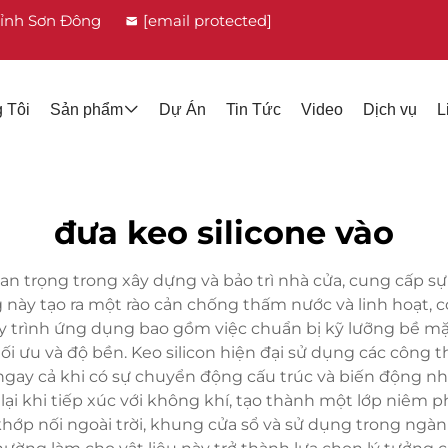
Tỉnh Sơn Đông
[email protected]
 Tôi
Sản phẩm
Dự Án
Tin Tức
Video
Dịch vụ
L
đưa keo silicone vào
uan trọng trong xây dựng và bảo trì nhà cửa, cung cấp sự
g này tạo ra một rào cản chống thấm nước và linh hoạt, c
y trình ứng dụng bao gồm việc chuẩn bị kỹ lưỡng bề mặ
 ưu và độ bền. Keo silicon hiện đại sử dụng các công th
gay cả khi có sự chuyển động cấu trúc và biến động nh
 lại khi tiếp xúc với không khí, tạo thành một lớp niêm
hớp nối ngoài trời, khung cửa sổ và sử dụng trong ngành