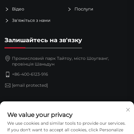
Відео
Послуги
Зв'яжіться з нами
Залишайтесь на зв'язку
Промисловий парк Тайтоу, місто Шоугванг,
провінція Шаньдун
+86-400-6123-916
[email protected]
Підпишіться
We value your privacy
We use cookies and similar tools to provide our services.
If you don't want to accept all cookies, click Personalize