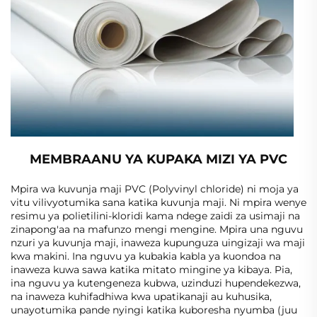
MEMBRAANU YA KUPAKA MIZI YA PVC
Mpira wa kuvunja maji PVC (Polyvinyl chloride) ni moja ya
vitu vilivyotumika sana katika kuvunja maji. Ni mpira wenye
resimu ya polietilini-kloridi kama ndege zaidi za usimaji na
zinapong'aa na mafunzo mengi mengine. Mpira una nguvu
nzuri ya kuvunja maji, inaweza kupunguza uingizaji wa maji
kwa makini. Ina nguvu ya kubakia kabla ya kuondoa na
inaweza kuwa sawa katika mitato mingine ya kibaya. Pia,
ina nguvu ya kutengeneza kubwa, uzinduzi hupendekezwa,
na inaweza kuhifadhiwa kwa upatikanaji au kuhusika,
unayotumika pande nyingi katika kuboresha nyumba (juu