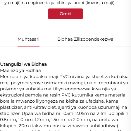
ya maji) na engineeria ya chini ya ardhi (kuvunja maji).
Ombi
Muhtasari
Bidhaa Zilizopendekezwa
Utangulizi wa Bidhaa
Maelezo ya Bidhaa
Membrani ya kubakia maji PVC ni aina ya sheet za kubakia
maji polymer yenye usimamizi mwingi, na ni membrani ya
polymer ya kubakia maji iliyotengenezwa kwa njia ya
ekstruzioni pamoja na resin PVC kutumika kama material
bora la mwanzo iliyongeza na bidha za ufacisha, kama
plasticizer, anti-ultraviolet, ajenti ya kuondoa uzurumaji na
stabilizer. Upaa wa bidha ni 1.05m, 2.05m na 2.1m, upilipili ni
0.8mm, 1.0mm, 1.2mm, 1.5mm na 2.0 mm, na urefu wa
kifupi ni 20m (takwimu husika zinaweza kuhifadhiwa).