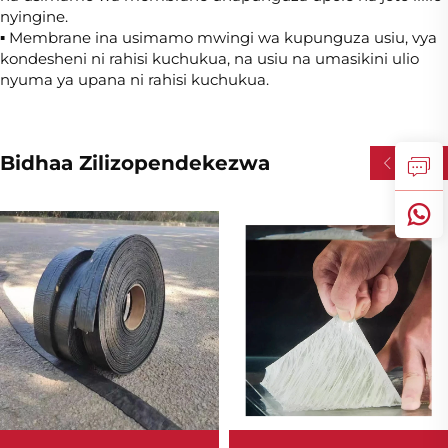
nyingine.
▪ Membrane ina usimamo mwingi wa kupunguza usiu, vya
kondesheni ni rahisi kuchukua, na usiu na umasikini ulio
nyuma ya upana ni rahisi kuchukua.
Bidhaa Zilizopendekezwa