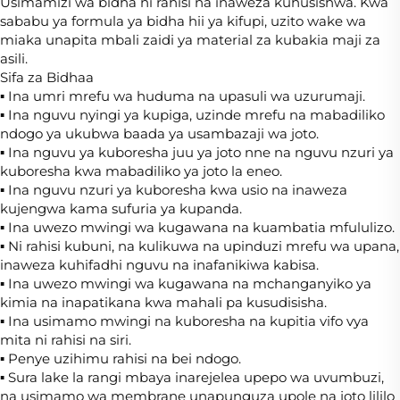
Usimamizi wa bidha ni rahisi na inaweza kuhusishwa. Kwa
sababu ya formula ya bidha hii ya kifupi, uzito wake wa
miaka unapita mbali zaidi ya material za kubakia maji za
asili.
Sifa za Bidhaa
▪ Ina umri mrefu wa huduma na upasuli wa uzurumaji.
▪ Ina nguvu nyingi ya kupiga, uzinde mrefu na mabadiliko
ndogo ya ukubwa baada ya usambazaji wa joto.
▪ Ina nguvu ya kuboresha juu ya joto nne na nguvu nzuri ya
kuboresha kwa mabadiliko ya joto la eneo.
▪ Ina nguvu nzuri ya kuboresha kwa usio na inaweza
kujengwa kama sufuria ya kupanda.
▪ Ina uwezo mwingi wa kugawana na kuambatia mfululizo.
▪ Ni rahisi kubuni, na kulikuwa na upinduzi mrefu wa upana,
inaweza kuhifadhi nguvu na inafanikiwa kabisa.
▪ Ina uwezo mwingi wa kugawana na mchanganyiko ya
kimia na inapatikana kwa mahali pa kusudisisha.
▪ Ina usimamo mwingi na kuboresha na kupitia vifo vya
mita ni rahisi na siri.
▪ Penye uzihimu rahisi na bei ndogo.
▪ Sura lake la rangi mbaya inarejelea upepo wa uvumbuzi,
na usimamo wa membrane unapunguza upole na joto lililo