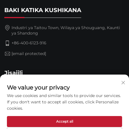
BAKI KATIKA KUSHIKANA
Industri ya Taitou Town, Wilaya ya Shouguang, Kaunti
ya Shandong
+86-400-6123-916
[email protected]
Jisajili
We value your privacy
We use cookies and similar tools to provide our services.
If you don't want to accept all cookies, click Personalize
cookies.
Copyright © 2026 Kampuni ya Teknolojia ya Usafi wa Maji
Accept all
ya Shandong Jinding. Hakimiliki zote zimehifadhiwa. —