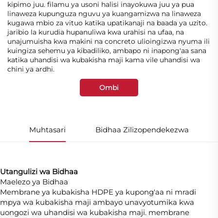
kipimo juu. filamu ya usoni halisi inayokuwa juu ya pua
linaweza kupunguza nguvu ya kuangamizwa na linaweza
kugawa mbio za vituo katika upatikanaji na baada ya uzito.
jaribio la kurudia hupanuliwa kwa urahisi na ufaa, na
unajumuisha kwa makini na concreto ulioingizwa nyuma ili
kuingiza sehemu ya kibadiliko, ambapo ni inapong'aa sana
katika uhandisi wa kubakisha maji kama vile uhandisi wa
chini ya ardhi.
Ombi
Muhtasari
Bidhaa Zilizopendekezwa
Utangulizi wa Bidhaa
Maelezo ya Bidhaa
Membrane ya kubakisha HDPE ya kupong'aa ni mradi
mpya wa kubakisha maji ambayo unavyotumika kwa
uongozi wa uhandisi wa kubakisha maji. membrane