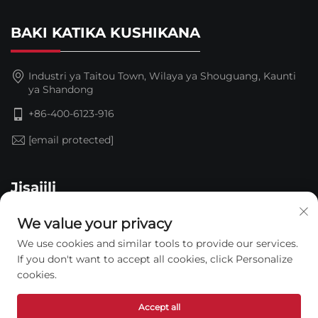
BAKI KATIKA KUSHIKANA
Industri ya Taitou Town, Wilaya ya Shouguang, Kaunti
ya Shandong
+86-400-6123-916
[email protected]
Jisajili
We value your privacy
We use cookies and similar tools to provide our services.
If you don't want to accept all cookies, click Personalize
cookies.
Accept all
Copyright © 2026 Kampuni ya Teknolojia ya Usafi wa Maji