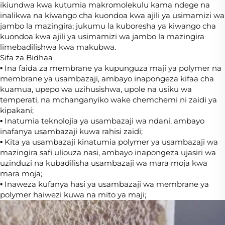
ikiundwa kwa kutumia makromolekulu kama ndege na
inalikwa na kiwango cha kuondoa kwa ajili ya usimamizi wa
jambo la mazingira; jukumu la kuboresha ya kiwango cha
kuondoa kwa ajili ya usimamizi wa jambo la mazingira
limebadilishwa kwa makubwa.
Sifa za Bidhaa
▪ Ina faida za membrane ya kupunguza maji ya polymer na
membrane ya usambazaji, ambayo inapongeza kifaa cha
kuamua, upepo wa uzihusishwa, upole na usiku wa
temperati, na mchanganyiko wake chemchemi ni zaidi ya
kipakani;
▪ Inatumia teknolojia ya usambazaji wa ndani, ambayo
inafanya usambazaji kuwa rahisi zaidi;
▪ Kita ya usambazaji kinatumia polymer ya usambazaji wa
mazingira safi uliouza nasi, ambayo inapongeza ujasiri wa
uzinduzi na kubadilisha usambazaji wa mara moja kwa
mara moja;
▪ Inaweza kufanya hasi ya usambazaji wa membrane ya
polymer haiwezi kuwa na mito ya maji;