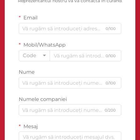
Reprezentantul nostru vă va contacta în curând.
Email
0/100
Mobil/WhatsApp
Code
0/100
Nume
0/100
Numele companiei
0/200
Mesaj