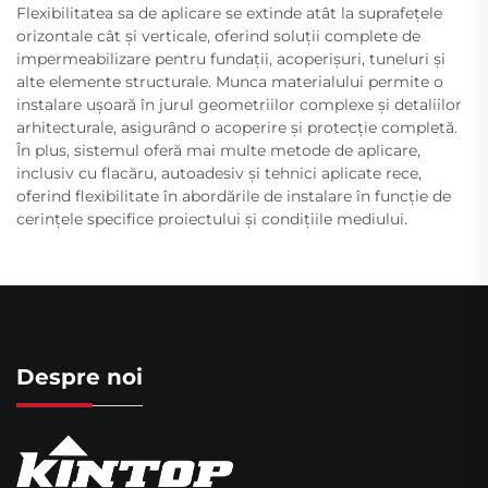
Flexibilitatea sa de aplicare se extinde atât la suprafețele
orizontale cât și verticale, oferind soluții complete de
impermeabilizare pentru fundații, acoperișuri, tuneluri și
alte elemente structurale. Munca materialului permite o
instalare ușoară în jurul geometriilor complexe și detaliilor
arhitecturale, asigurând o acoperire și protecție completă.
În plus, sistemul oferă mai multe metode de aplicare,
inclusiv cu flacăru, autoadesiv și tehnici aplicate rece,
oferind flexibilitate în abordările de instalare în funcție de
cerințele specifice proiectului și condițiile mediului.
Despre noi