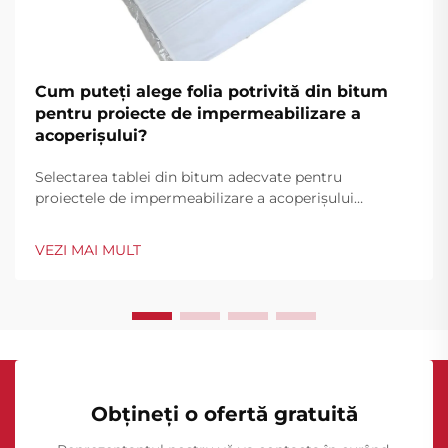
Cum puteți alege folia potrivită din bitum
pentru proiecte de impermeabilizare a
acoperișului?
Selectarea tablei din bitum adecvate pentru
proiectele de impermeabilizare a acoperișului
necesită o analiză atentă a mai multor factori care
influențează direct performanța pe termen lung și
VEZI MAI MULT
durabilitatea. Contractorii profesioniști și proprietarii
clădirilor trebuie să evalueze materialul ...
Obțineți o ofertă gratuită