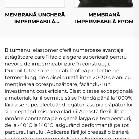
MEMBRANĂ UNGHERĂ
MEMBRANĂ
IMPERMEABILĂ
IMPERMEABILĂ EPDM
MODIFICATĂ SBS/APP
Bitumenul elastomer oferă numeroase avantaje
atrăgătoare care îl fac o alegere superioară pentru
nevoile de impermeabilizare în construcții.
Durabilitatea sa remarcabilă oferă protecție pe
termen lung, de obicei durată între 20-30 de ani cu
menținerea corespunzătoare, făcându-l un
investiment cost eficient. Elasticitatea excepțională
a materialului îl permite să se întindă până la 1000%
fără a se rupe, efectuând legături asupra crăpăturilor
și acceptând mișcarea clădirii. Această flexibilitate
rămâne constantă pe o gamă largă de temperaturi,
de la -40°C la 140°C, asigurând performanță pe tot
parcursul anului. Aplicarea fără joi creează o barieră
continuă de impermeabilizare, eliminând punctele