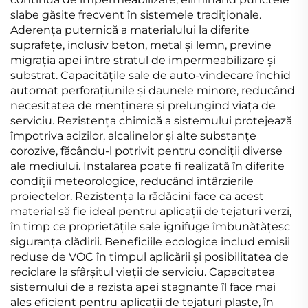
slabe găsite frecvent în sistemele tradiționale.
Aderența puternică a materialului la diferite
suprafețe, inclusiv beton, metal și lemn, previne
migrația apei între stratul de impermeabilizare și
substrat. Capacitățile sale de auto-vindecare închid
automat perforațiunile și daunele minore, reducând
necesitatea de menținere și prelungind viața de
serviciu. Rezistența chimică a sistemului protejează
împotriva acizilor, alcalinelor și alte substanțe
corozive, făcându-l potrivit pentru condiții diverse
ale mediului. Instalarea poate fi realizată în diferite
condiții meteorologice, reducând întârzierile
proiectelor. Rezistența la rădăcini face ca acest
material să fie ideal pentru aplicații de tejaturi verzi,
în timp ce proprietățile sale ignifuge îmbunătățesc
siguranța clădirii. Beneficiile ecologice includ emisii
reduse de VOC în timpul aplicării și posibilitatea de
reciclare la sfârșitul vieții de serviciu. Capacitatea
sistemului de a rezista apei stagnante îl face mai
ales eficient pentru aplicații de tejaturi plaste, în