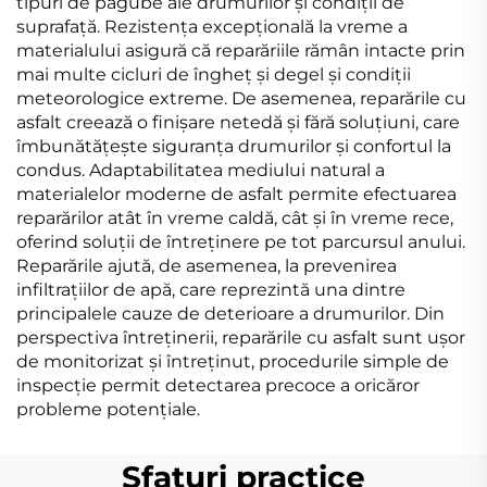
tipuri de pagube ale drumurilor și condiții de
suprafață. Rezistența excepțională la vreme a
materialului asigură că reparăriile rămân intacte prin
mai multe cicluri de îngheț și degel și condiții
meteorologice extreme. De asemenea, reparările cu
asfalt creează o finișare netedă și fără soluțiuni, care
îmbunătățește siguranța drumurilor și confortul la
condus. Adaptabilitatea mediului natural a
materialelor moderne de asfalt permite efectuarea
reparărilor atât în vreme caldă, cât și în vreme rece,
oferind soluții de întreținere pe tot parcursul anului.
Reparările ajută, de asemenea, la prevenirea
infiltrațiilor de apă, care reprezintă una dintre
principalele cauze de deterioare a drumurilor. Din
perspectiva întreținerii, reparările cu asfalt sunt ușor
de monitorizat și întreținut, procedurile simple de
inspecție permit detectarea precoce a oricăror
probleme potențiale.
Sfaturi practice