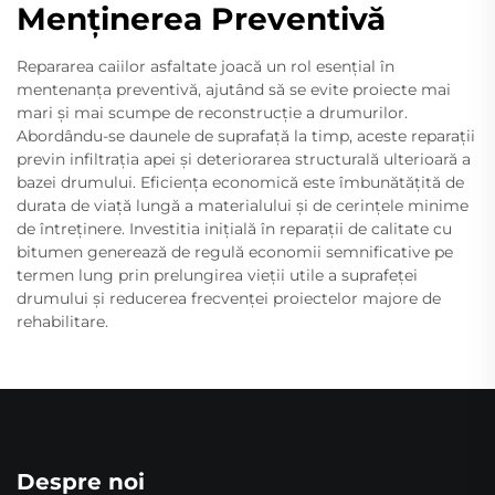
Menținerea Preventivă
Repararea caiilor asfaltate joacă un rol esențial în
mentenanța preventivă, ajutând să se evite proiecte mai
mari și mai scumpe de reconstrucție a drumurilor.
Abordându-se daunele de suprafață la timp, aceste reparații
previn infiltrația apei și deteriorarea structurală ulterioară a
bazei drumului. Eficiența economică este îmbunătățită de
durata de viață lungă a materialului și de cerințele minime
de întreținere. Investitia inițială în reparații de calitate cu
bitumen generează de regulă economii semnificative pe
termen lung prin prelungirea vieții utile a suprafeței
drumului și reducerea frecvenței proiectelor majore de
rehabilitare.
Despre noi