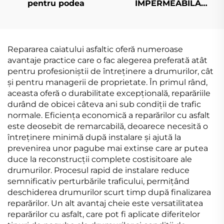
pentru podea
IMPERMEABILĂ
MODIFICATĂ SBS/APP
Repararea caiatului asfaltic oferă numeroase
avantaje practice care o fac alegerea preferată atât
pentru profesioniștii de întreținere a drumurilor, cât
și pentru managerii de proprietate. În primul rând,
aceasta oferă o durabilitate excepțională, reparăriile
durând de obicei câteva ani sub condiții de trafic
normale. Eficiența economică a reparărilor cu asfalt
este deosebit de remarcabilă, deoarece necesită o
întreținere minimă după instalare și ajută la
prevenirea unor pagube mai extinse care ar putea
duce la reconstrucții complete costisitoare ale
drumurilor. Procesul rapid de instalare reduce
semnificativ perturbările traficului, permițând
deschiderea drumurilor scurt timp după finalizarea
reparărilor. Un alt avantaj cheie este versatilitatea
reparărilor cu asfalt, care pot fi aplicate diferitelor