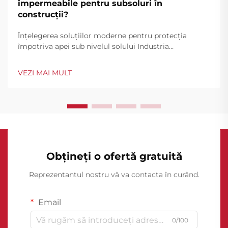
impermeabile pentru subsoluri în
construcții?
Înțelegerea soluțiilor moderne pentru protecția
împotriva apei sub nivelul solului Industria
construcțiilor a cunoscut progrese remarcabile în
tehnologia de impermeabilizare, membranele de
VEZI MAI MULT
impermeabilizare a subsolurilor devenind un pilon
esențial al protecției structurale. ...
Obțineți o ofertă gratuită
Reprezentantul nostru vă va contacta în curând.
Email
0/100