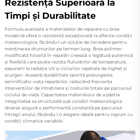
Rezistență Superioară la
Timpi și Durabilitate
Formula avansată a materialelor de reparare cu brea
modernă oferă o rezistență excepțională la diferite condiții
meteorologice, făcându-l un soluție de încredere pentru
menținerea drumurilor pe termen lung. Brea polimer-
modificată folosită în reparări creează o legătură puternică
și flexibilă care poate rezista fluturărilor de temperatură,
expunerii la radiația UV și ciclurilor repetate de îngheț și
scurgeri. Această durabilitate sporită prelungeste
semnificativ viața reparărilor, reducând frecvența
intervențiilor de întreținere și costurile totale pe parcursul
ciclului de viață. Capacitatea materialului de a păstra
integritatea sa structurală sub condiții meteorologice
diverse asigură o performanță constantă pe parcursul
întregii anului, făcându-l o alegere ideală pentru regiuni cu
condiții climatice variabile.