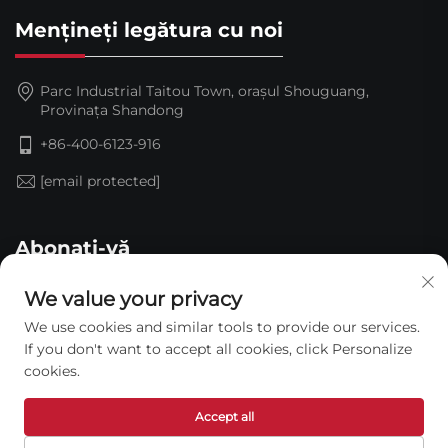
Mențineți legătura cu noi
Parc Industrial Taitou Town, orașul Shouguang,
Provinața Shandong
+86-400-6123-916
[email protected]
Abonați-vă
We value your privacy
We use cookies and similar tools to provide our services.
If you don't want to accept all cookies, click Personalize
cookies.
Accept all
Drepturi de autor © 2026 Shandong Jinding Waterproof
Technology Co., Ltd. Toate drepturile rezervate. —
Politica