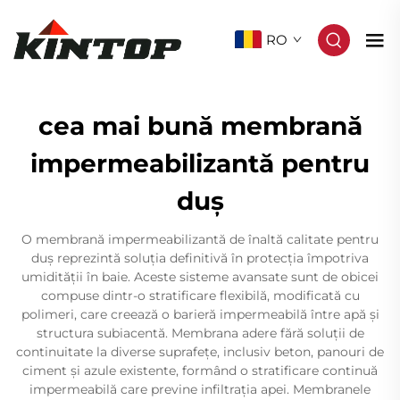
RO
cea mai bună membrană
impermeabilizantă pentru
duș
O membrană impermeabilizantă de înaltă calitate pentru
duș reprezintă soluția definitivă în protecția împotriva
umidității în baie. Aceste sisteme avansate sunt de obicei
compuse dintr-o stratificare flexibilă, modificată cu
polimeri, care creează o barieră impermeabilă între apă și
structura subiacentă. Membrana adere fără soluții de
continuitate la diverse suprafețe, inclusiv beton, panouri de
ciment și azule existente, formând o stratificare continuă
impermeabilă care previne infiltrația apei. Membranele