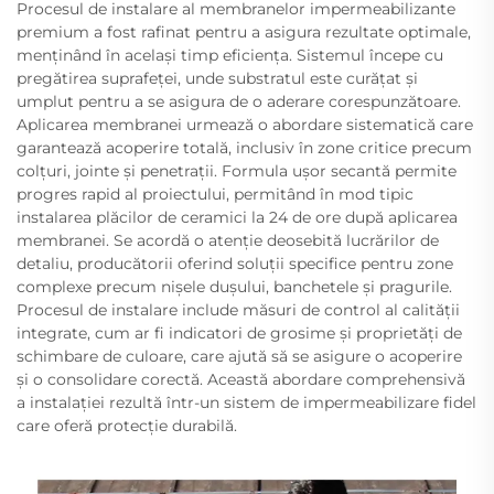
Procesul de instalare al membranelor impermeabilizante
premium a fost rafinat pentru a asigura rezultate optimale,
menținând în același timp eficiența. Sistemul începe cu
pregătirea suprafeței, unde substratul este curățat și
umplut pentru a se asigura de o aderare corespunzătoare.
Aplicarea membranei urmează o abordare sistematică care
garantează acoperire totală, inclusiv în zone critice precum
colțuri, jointe și penetrații. Formula ușor secantă permite
progres rapid al proiectului, permitând în mod tipic
instalarea plăcilor de ceramici la 24 de ore după aplicarea
membranei. Se acordă o atenție deosebită lucrărilor de
detaliu, producătorii oferind soluții specifice pentru zone
complexe precum nișele dușului, banchetele și pragurile.
Procesul de instalare include măsuri de control al calității
integrate, cum ar fi indicatori de grosime și proprietăți de
schimbare de culoare, care ajută să se asigure o acoperire
și o consolidare corectă. Această abordare comprehensivă
a instalației rezultă într-un sistem de impermeabilizare fidel
care oferă protecție durabilă.