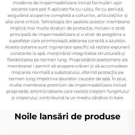
moderne de impermeabilizare includ formulări ușor
secante care pot fi aplicate fie cu rulou, fie cu periuță,
asigurând acoperire completă a colturilor, articulațiilor și
alte zone critice. Tehnologia din spatele acestor membrane
implică mai multe straturi de protecție, inclusiv o strat
principală de impermeabilizare și o strat de pregătire a
suprafeței care promovează aderarea corectă a azulelor.
Aceste sisteme sunt ingineriate specific să reziste expunerii
constante la apă, menținând integritatea structurală și
flexibilitatea pe termen lung. Proprietățile elastomere ale
membranei i permit să acopere crăceri și să accomodeze
mișcarea normală a substratului, oferind protecție pe
termen lung împotriva daunelor cauzate de apă. În plus,
multe membrane premium de impermeabilizare includ
proprietăți antimicrobiene care resistă creșterii funghiului
și cloporului, contribuind la un mediu sănătos în baie.
Noile lansări de produse