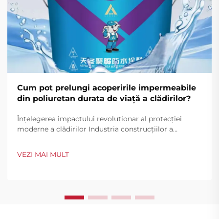
Cum pot prelungi acoperirile impermeabile
din poliuretan durata de viață a clădirilor?
Înțelegerea impactului revoluționar al protecției
moderne a clădirilor Industria construcțiilor a
cunoscut o transformare remarcabilă în metodele de
protecție a clădirilor, iar acoperirile impermeabile din
VEZI MAI MULT
poliuretan au apărut ca o soluție inovatoare pentru...