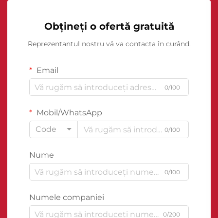
Obțineți o ofertă gratuită
Reprezentantul nostru vă va contacta în curând.
Email
0/100
Mobil/WhatsApp
Code
0/100
Nume
0/100
Numele companiei
0/200