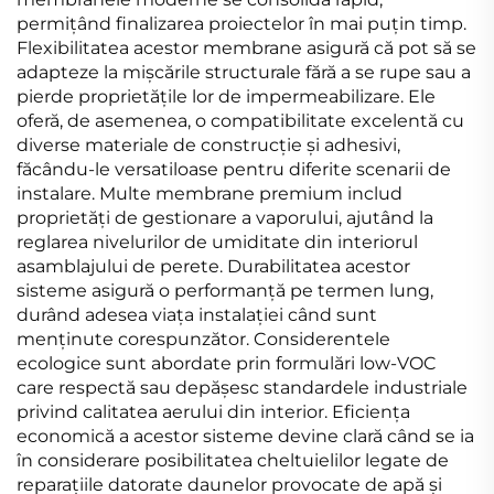
permițând finalizarea proiectelor în mai puțin timp.
Flexibilitatea acestor membrane asigură că pot să se
adapteze la mișcările structurale fără a se rupe sau a
pierde proprietățile lor de impermeabilizare. Ele
oferă, de asemenea, o compatibilitate excelentă cu
diverse materiale de construcție și adhesivi,
făcându-le versatiloase pentru diferite scenarii de
instalare. Multe membrane premium includ
proprietăți de gestionare a vaporului, ajutând la
reglarea nivelurilor de umiditate din interiorul
asamblajului de perete. Durabilitatea acestor
sisteme asigură o performanță pe termen lung,
durând adesea viața instalației când sunt
menținute corespunzător. Considerentele
ecologice sunt abordate prin formulări low-VOC
care respectă sau depășesc standardele industriale
privind calitatea aerului din interior. Eficiența
economică a acestor sisteme devine clară când se ia
în considerare posibilitatea cheltuielilor legate de
reparațiile datorate daunelor provocate de apă și