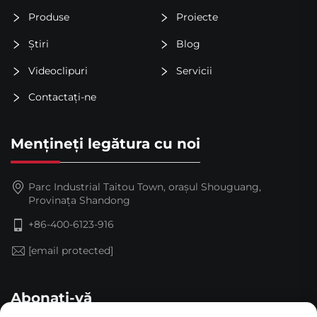
Produse
Proiecte
Știri
Blog
Videoclipuri
Servicii
Contactați-ne
Mențineți legătura cu noi
Parc Industrial Taitou Town, orașul Shouguang,
Provinața Shandong
+86-400-6123-916
[email protected]
Abonați-vă