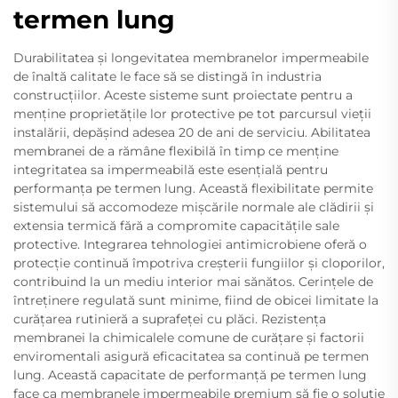
termen lung
Durabilitatea și longevitatea membranelor impermeabile
de înaltă calitate le face să se distingă în industria
construcțiilor. Aceste sisteme sunt proiectate pentru a
menține proprietățile lor protective pe tot parcursul vieții
instalării, depășind adesea 20 de ani de serviciu. Abilitatea
membranei de a rămâne flexibilă în timp ce menține
integritatea sa impermeabilă este esențială pentru
performanța pe termen lung. Această flexibilitate permite
sistemului să accomodeze mișcările normale ale clădirii și
extensia termică fără a compromite capacitățile sale
protective. Integrarea tehnologiei antimicrobiene oferă o
protecție continuă împotriva creșterii fungiilor și cloporilor,
contribuind la un mediu interior mai sănătos. Cerințele de
întreținere regulată sunt minime, fiind de obicei limitate la
curățarea rutinieră a suprafeței cu plăci. Rezistența
membranei la chimicalele comune de curățare și factorii
enviromentali asigură eficacitatea sa continuă pe termen
lung. Această capacitate de performanță pe termen lung
face ca membranele impermeabile premium să fie o soluție