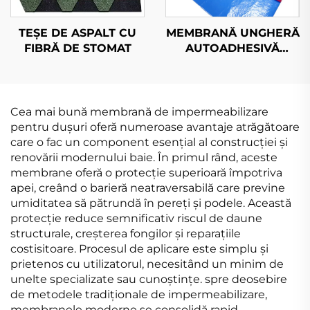
MEMBRANĂ UNGHERĂ
TEȘE DE ASPALT CU
AUTOADHESIVĂ
FIBRĂ DE STOMAT
ISOLANT TERMIC ȘI
SUNET
Cea mai bună membrană de impermeabilizare
pentru dușuri oferă numeroase avantaje atrăgătoare
care o fac un component esențial al construcției și
renovării modernului baie. În primul rând, aceste
membrane oferă o protecție superioară împotriva
apei, creând o barieră neatraversabilă care previne
umiditatea să pătrundă în pereți și podele. Această
protecție reduce semnificativ riscul de daune
structurale, creșterea fongilor și reparațiile
costisitoare. Procesul de aplicare este simplu și
prietenos cu utilizatorul, necesitând un minim de
unelte specializate sau cunoștințe. spre deosebire
de metodele tradiționale de impermeabilizare,
membranele moderne se consolidă rapid,