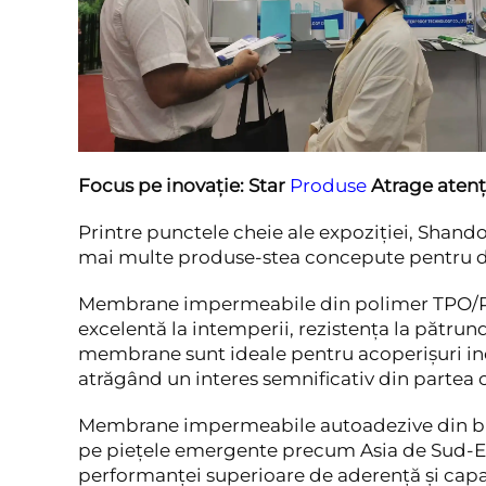
Focus pe inovație: Star
Produse
Atrage atenț
Printre punctele cheie ale expoziției, Shan
mai multe produse-stea concepute pentru div
Membrane impermeabile din polimer TPO/PV
excelentă la intemperii, rezistența la pătrun
membrane sunt ideale pentru acoperișuri indu
atrăgând un interes semnificativ din partea 
Membrane impermeabile autoadezive din bit
pe piețele emergente precum Asia de Sud-Est 
performanței superioare de aderență și capa