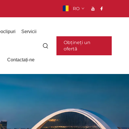
RO
oclipuri
Servicii
Obțineți un
ofertă
Contactați-ne