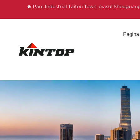
Parc Industrial Taitou Town, orașul Shouguan
Pagina 