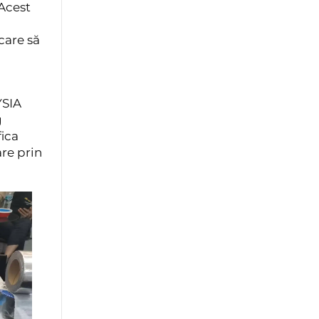
Acest
care să
i
YSIA
g
fica
are prin