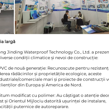
ia largă
dong Jinding Waterproof Technology Co., Ltd. a prezen
erse condiții climatice și nevoi de construcție:
C de nouă generație: Recunoscute pentru rezistenț
derea rădăcinilor și proprietățile ecologice, aceste
striale/comerciale mari și proiecte de construcții ve
clienților din Europa și America de Nord.
um modificat cu polimer: Au câștigat o atenție deo
și Orientul Mijlociu datorită ușurinței de instalare,
cității puternice de autoreparare.