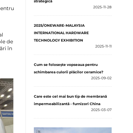
strategică
2025-11-28
pentru
2025/ONEWARE-MALAYSIA
INTERNATIONAL HARDWARE
al
TECHNOLOGY EXHIBITION
ole de
2025-11-11
ri în
Cum se folosește vopseaua pentru
schimbarea culorii plăcilor ceramice?
2025-09-02
Care este cel mai bun tip de membrană
impermeabilizantă - furnizori China
2025-03-07