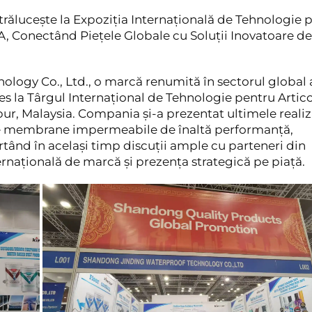
ălucește la Expoziția Internațională de Tehnologie 
 Conectând Piețele Globale cu Soluții Inovatoare de
ogy Co., Ltd., o marcă renumită în sectorul global 
es la Târgul Internațional de Tehnologie pentru Artic
Malaysia. Compania și-a prezentat ultimele realiză
a de membrane impermeabile de înaltă performanță,
urtând în același timp discuții ample cu parteneri din
ternațională de marcă și prezența strategică pe piață.