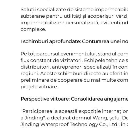
Soluții specializate de sisteme impermeabile: 
subterane pentru utilități și acoperișuri ver
impermeabilizare personalizată, evidențiind 
complexe.
I
schimburi aprofundate: Conturarea unei n
Pe tot parcursul evenimentului, standul co
flux constant de vizitatori. Echipele tehnice 
distribuitori, antreprenori specializați în cons
regiuni. Aceste schimburi directe au oferit i
preliminare de cooperare cu mai multe compa
piețele viitoare.
Perspective viitoare: Consolidarea angajame
"Participarea la această expoziție internațio
a Jinding", a declarat domnul Wang, șeful 
Jinding Waterproof Technology Co., Ltd., în