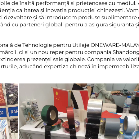
ile de înaltă performanță și prietenoase cu mediul. 
enția calitatea și inovația producției chinezești. Vom
e și dezvoltare și să introducem produse suplimentare 
ând cu parteneri globali pentru a asigura siguranța ș
ațională de Tehnologie pentru Utilaje ONEWARE-MALA
mărcii, ci și un nou reper pentru compania Shandon
xtinderea prezenței sale globale. Compania va valori
forturile, aducând expertiza chineză în impermeabiliz