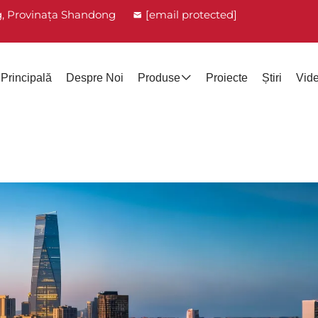
g, Provinața Shandong
[email protected]
Principală
Despre Noi
Produse
Proiecte
Știri
Vide