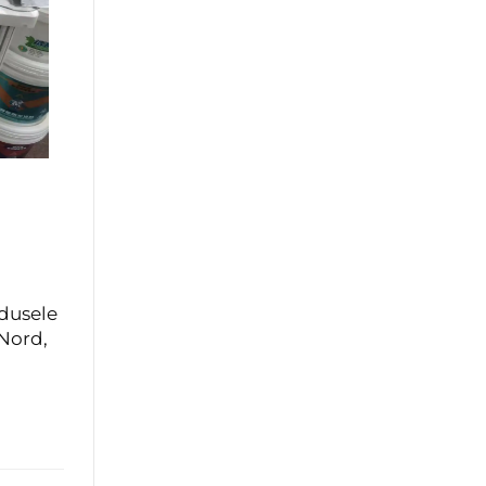
odusele
 Nord,