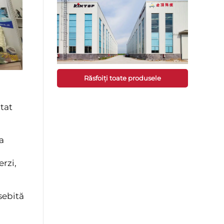
Răsfoiți toate produsele
tat
a
rzi,
sebită