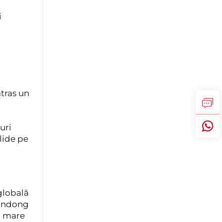
i
tras un
uri
lide pe
 globală
handong
i mare