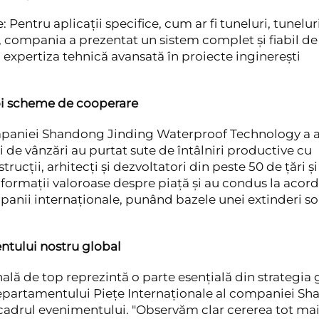
Pentru aplicații specifice, cum ar fi tuneluri, tunelur
zi, compania a prezentat un sistem complet și fiabil de
expertiza tehnică avansată în proiecte inginerești
oi scheme de cooperare
mpaniei Shandong Jinding Waterproof Technology a a
și de vânzări au purtat sute de întâlniri productive cu
trucții, arhitecți și dezvoltatori din peste 50 de țări și
nformații valoroase despre piață și au condus la acord
nii internaționale, punând bazele unei extinderi so
ntului nostru global
nală de top reprezintă o parte esențială din strategia
Departamentului Piețe Internaționale al companiei S
 cadrul evenimentului. "Observăm clar cererea tot ma