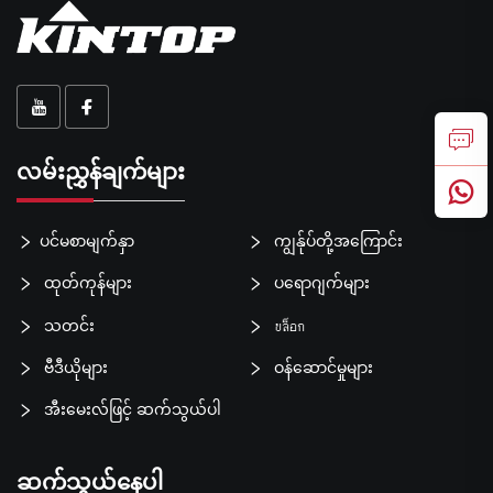
လမ်းညွှန်ချက်များ
ပင်မစာမျက်နှာ
ကျွန်ုပ်တို့အကြောင်း
ထုတ်ကုန်များ
ပရောဂျက်များ
သတင်း
บล็อก
ဗီဒီယိုများ
ဝန်ဆောင်မှုများ
အီးမေးလ်ဖြင့် ဆက်သွယ်ပါ
ဆက်သွယ်နေပါ