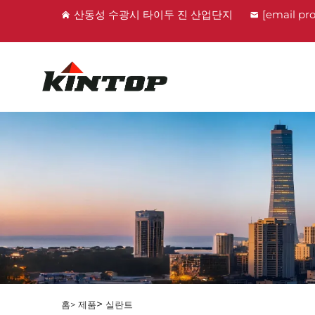
산동성 수광시 타이두 진 산업단지
[email pr
>
홈>
제품
실란트