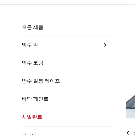
모든 제품
방수 막
방수 코팅
방수 밀봉 테이프
바닥 페인트
시일란트