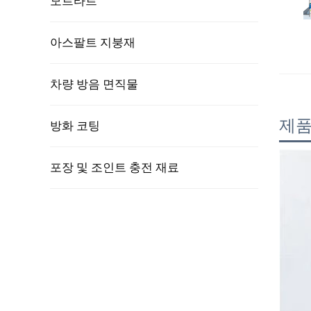
모르타르
아스팔트 지붕재
차량 방음 면직물
제품
방화 코팅
포장 및 조인트 충전 재료