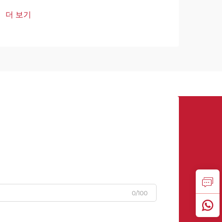
신뢰성 높고 오래 검증된 방법 중 하나입
장하
더 보기
더 
니다. 건물과 인프라는 기후 변화로 인해
초 
점점 더 엄격한 조건에 직면하고 있으며,
업에
이러한 상황에서도 아스팔트 방수는 안정
성을
적인 성능을 제공합니다.
0/100