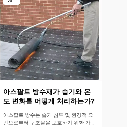
Jan
Ja
아스팔트 방수재가 습기와 온
수
도 변화를 어떻게 처리하는가?
방
아스팔트 방수는 습기 침투 및 환경적 요
적절
인으로부터 구조물을 보호하기 위한 가장
내구