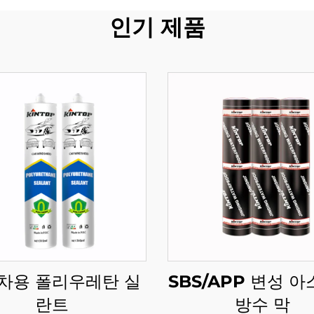
인기 제품
차용 폴리우레탄 실
SBS/APP 변성 
란트
방수 막