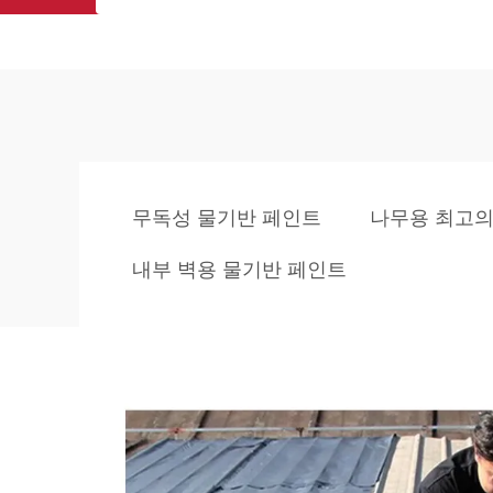
무독성 물기반 페인트
나무용 최고의
내부 벽용 물기반 페인트