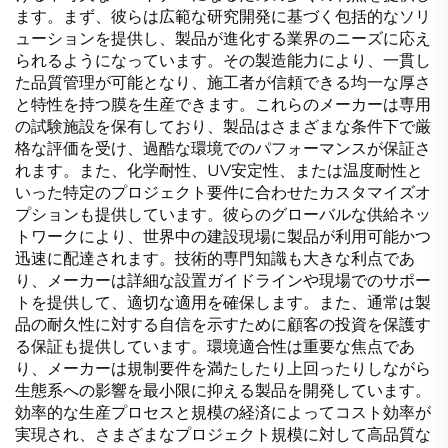
ます。まず、彼らは広範な研究開発に基づく包括的なソリ
ューションを提供し、製品が進化する業界のニーズに応え
られるようになっています。その製造能力により、一貫し
た品質管理が可能となり、施工者が信頼できる均一な厚さ
と特性を持つ膜を生産できます。これらのメーカーは専用
の試験施設を保有しており、製品はさまざまな条件下で厳
格な評価を受け、過酷な環境でのパフォーマンスが保証さ
れます。また、化学耐性、UV安定性、または温度耐性と
いった特定のプロジェクト要件に合わせたカスタマイズオ
プションも提供しています。彼らのグローバルな供給ネッ
トワークにより、世界中の建設現場に製品が利用可能かつ
迅速に配達されます。技術的専門知識も大きな利点であ
り、メーカーは詳細な設置ガイドラインや現場でのサポー
トを提供して、適切な適用を確保します。また、通常は製
品の耐久性に対する自信を示すために顧客の投資を保護す
る保証も提供しています。環境適合性は重要な焦点であ
り、メーカーは規制要件を満たしたり上回ったりしながら
生態系への影響を最小限に抑える製品を開発しています。
効率的な生産プロセスと規模の経済によってコスト効率が
実現され、さまざまなプロジェクト規模に対して高品質な