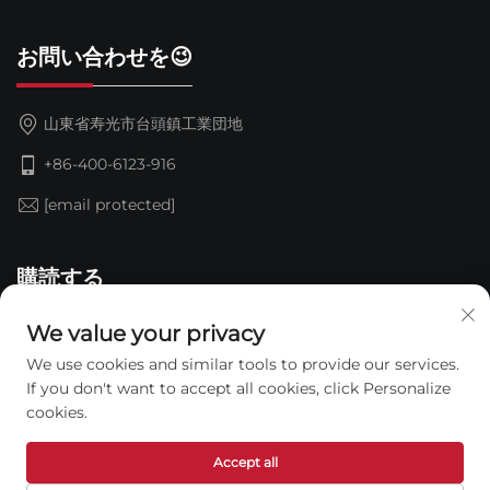
お問い合わせを😉
山東省寿光市台頭鎮工業団地
+86-400-6123-916
[email protected]
購読する
We value your privacy
We use cookies and similar tools to provide our services.
If you don't want to accept all cookies, click Personalize
cookies.
Accept all
Copyright © 2026 Shandong Jinding Waterproof
Technology Co., Ltd. すべての権利を保有。 —
プライバシーポリ