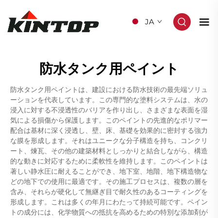
JA
防水タンク用ペイント
防水タンク用ペイントは、建設における防水技術の最先端ソリュ
ーションを代表しています。この専門的な塗料システムは、水の
浸入に対する不浸透性のバリアを作り出し、さまざまな表面を湿
気による損傷から保護します。このペイントの先進的なポリマー
配合は基材に深く浸透し、壁、床、基礎を効果的に密封する強力
な膜を形成します。それはユニークな分子構造を持ち、コンクリ
ート、煉瓦、その他の建築材料としっかりと結合しながら、構造
的な動きに対応するために柔軟性を維持します。このペイントは
著しい静水圧に耐えることができ、地下室、地階、地下構造物な
どの地下での使用に最適です。その施工プロセスは、複数の層を
含み、それらが硬化して無継ぎ目で耐久性のあるコーティングを
形成します。これは多くの年月にわたって持続可能です。ペイン
トの成分には、化学物質への抵抗を高めるための特別な添加剤が