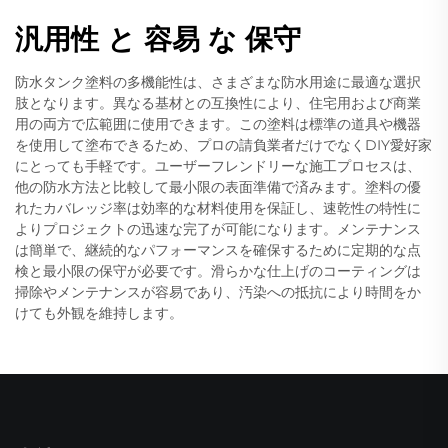
汎用性 と 容易 な 保守
防水タンク塗料の多機能性は、さまざまな防水用途に最適な選択
肢となります。異なる基材との互換性により、住宅用および商業
用の両方で広範囲に使用できます。この塗料は標準の道具や機器
を使用して塗布できるため、プロの請負業者だけでなくDIY愛好家
にとっても手軽です。ユーザーフレンドリーな施工プロセスは、
他の防水方法と比較して最小限の表面準備で済みます。塗料の優
れたカバレッジ率は効率的な材料使用を保証し、速乾性の特性に
よりプロジェクトの迅速な完了が可能になります。メンテナンス
は簡単で、継続的なパフォーマンスを確保するために定期的な点
検と最小限の保守が必要です。滑らかな仕上げのコーティングは
掃除やメンテナンスが容易であり、汚染への抵抗により時間をか
けても外観を維持します。