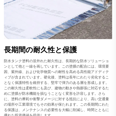
長期間の耐久性と保護
防水タンク塗料の並外れた耐久性は、長期的な防水ソリューショ
ンとして他と一線を画しています。この塗膜の配合には、環境要
因、紫外線、および化学物質への耐性を高める高性能アドディテ
ィブが含まれています。硬化後、塗料は長年にわたり劣化するこ
となく保護特性を維持する、堅牢で弾力のある層を形成します。
この耐久性は柔軟性にも及び、建物の動きや熱膨張に対応するた
めに塗膜が防水機能を損なうことなく変形を許容します。さら
に、塗料の摩耗や衝撃ダメージに対する抵抗により、高い交通量
の場所や工業環境でもその効果が保たれます。この長期間にわた
る保護は、メンテナンスの必要性を大幅に削減し、時間とともに
優れた投資価値を提供します。