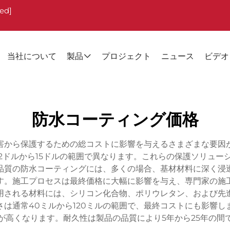
ted]
当社について
製品
プロジェクト
ニュース
ビデオ
防水コーティング価格
害から保護するための総コストに影響を与えるさまざまな要因
2ドルから15ドルの範囲で異なります。これらの保護ソリュー
品質の防水コーティングには、多くの場合、基材材料に深く浸
す。施工プロセスは最終価格に大幅に影響を与え、専門家の施
用される材料には、シリコン化合物、ポリウレタン、および先
は通常40ミルから120ミルの範囲で、最終コストにも影響
が高くなります。耐久性は製品の品質により5年から25年の間