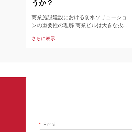
うか？
商業施設建設における防水ソリューショ
ンの重要性の理解 商業ビルは大きな投資
対象であり、特に地中部分の構造におい
さらに表示
て、水害からの堅牢な保護が求められま
す。地下室の防水膜は、雨水や地下水の
浸入を防ぐことで、構造的損傷やカビ、
衛生問題のリスクを低減します。これに
より、資産価値の維持、運用コストの削
減、利用者の安全の確保が可能になりま
す。
Email