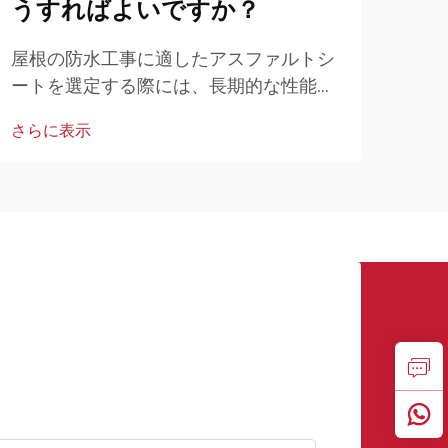
うすればよいですか？
に
屋根の防水工事に適したアスファルトシ
建物
ートを選定する際には、長期的な性能と
業者
耐久性に直接影響を与えるさまざまな要
って
さらに表示
さら
因を慎重に検討する必要があります。専
件の
門の施工業者や建物所有者は、素材を評
る材
価しなければなりません…