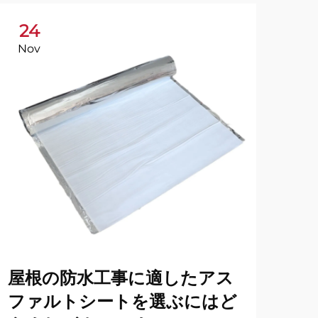
24
1
Nov
De
屋根の防水工事に適したアス
防
ファルトシートを選ぶにはど
住