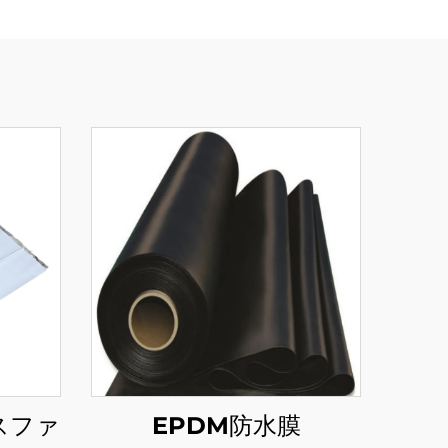
スファ
EPDM防水膜