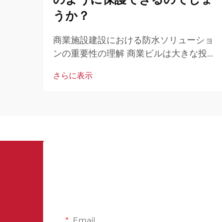
うか？
商業施設建設における防水ソリューショ
ンの重要性の理解 商業ビルは大きな投資
対象であり、特に地中部分の構造におい
さらに表示
て、水害からの堅牢な保護が求められま
す。地下室の防水膜は、雨水や地下水の
浸入を防ぐことで、構造的損傷やカビ、
衛生問題のリスクを低減します。これに
より、資産価値の維持、運用コストの削
減、利用者の安全の確保が可能になりま
す。
Email