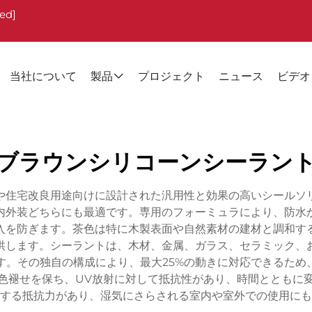
ted]
当社について
製品
プロジェクト
ニュース
ビデオ
ブラウンシリコーンシーラン
や住宅改良用途向けに設計された汎用性と効果の高いシールソ
内外装どちらにも最適です。専用のフォーミュラにより、防水
入を防ぎます。茶色は特に木製表面や自然素材の建材と調和す
供します。シーラントは、木材、金属、ガラス、セラミック、
す。その独自の構成により、最大25%の動きに対応できるため
色褪せを保ち、UV放射に対して抵抗性があり、時間とともに
する抵抗力があり、湿気にさらされる室内や室外での使用にも