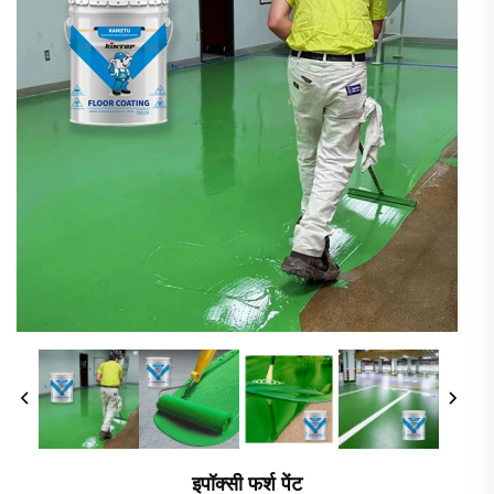
इपॉक्सी फर्श पेंट