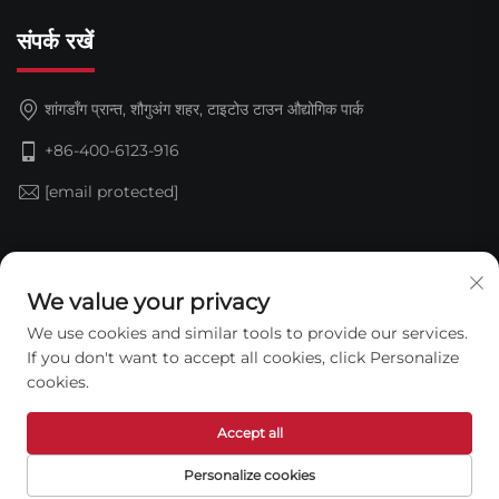
संपर्क रखें
शांगडॉंग प्रान्त, शौगुअंग शहर, टाइटोउ टाउन औद्योगिक पार्क
+86-400-6123-916
[email protected]
सदस्यता लें
We value your privacy
We use cookies and similar tools to provide our services.
If you don't want to accept all cookies, click Personalize
cookies.
Accept all
कॉपीराइट © 2026 शेंडोंग जिन्डिंग वॉटरप्रूफ टेक्नोलॉजी कंपनी लिमिटेड।
Personalize cookies
सर्वाधिकार सुरक्षित। —
गोपनीयता नीति