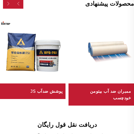
محصولات پیشنهادی
ممبران ضد آب بیتومن
پوشش ضدآب JS
خودچسب
دریافت نقل قول رایگان