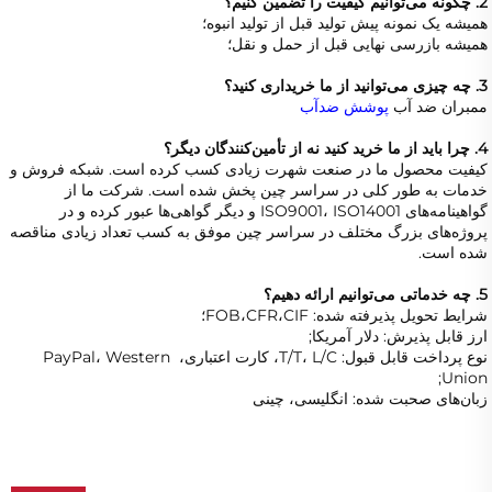
2. چگونه می‌توانیم کیفیت را تضمین کنیم؟   
همیشه یک نمونه پیش تولید قبل از تولید انبوه؛   
همیشه بازرسی نهایی قبل از حمل و نقل؛   
3. چه چیزی می‌توانید از ما خریداری کنید؟   
ممبران ضد آب 
پوشش ضدآب 
4. چرا باید از ما خرید کنید نه از تأمین‌کنندگان دیگر؟   
کیفیت محصول ما در صنعت شهرت زیادی کسب کرده است. شبکه فروش و 
خدمات به طور کلی در سراسر چین پخش شده است. شرکت ما از 
گواهینامه‌های ISO9001، ISO14001 و دیگر گواهی‌ها عبور کرده و در 
پروژه‌های بزرگ مختلف در سراسر چین موفق به کسب تعداد زیادی مناقصه 
شده است. 
5. چه خدماتی می‌توانیم ارائه دهیم؟   
شرایط تحویل پذیرفته شده: FOB،CFR،CIF؛ 
ارز قابل پذیرش: دلار آمریکا; 
نوع پرداخت قابل قبول: T/T، L/C، کارت اعتباری، PayPal، Western 
Union; 
زبان‌های صحبت شده: انگلیسی، چینی   