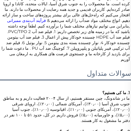
کرده است. ما محصولات را به جنوب شرق آسیا، ایالات متحده، کانادا و اروپا 
صادر کرده‌ایم. کاربران قدیمی و جدید همه رضایت از محصولات ما دارند. ما 
افتخار می‌کنیم که راه‌حل‌های عالی برای بیشتر پروژه‌های ساخت و ساز ارائه 
دهیم. انواع مختلف مواد ضدآب را ارائه می‌دهیم & 
فرآیند آب‌بندی ممبرانی 
,بنابراین می توانیم نیازهای مختلف شما را برآورده کنیم. لطفاً توجه داشته 
باشید که ما در زمینه های زیر تخصص داریم: 1. فیلم ضد آب PVC/TPO 2. 
فیلم ضد آب HDPE چسبنده خودکار پیش از اعمال 3. فیلم ضد آب بیتومن 
چسبنده خودکار 4. نوار چسبنده بسته بندی بیتومن 5. نوار بوتیل 6. فیلم ضد 
آب ترکیبی فیبر پلیاتیلن و پلیپروپیلن 7. کوچینگ ضد آب PU . ما دعوت شما را 
برای بازدید از کارخانه ما و جستجوی فرصت های همکاری به ارمغان می 
آوریم 
سوالات متداول
1. ما کی هستیم؟   
ما در شاندونگ، چین مستقر هستیم، از سال ۲۰۰۴ فعالیت داریم و به مناطق 
جنوب شرق آسیا (۳۰٫۰۰٪)، آمریکای شمالی (۲۰٫۰۰٪)، اروپای شرقی 
(۲۰٫۰۰٪)، آمریکای جنوبی (۱۰٫۰۰٪)، اقیانوسیه (۱۰٫۰۰٪)، جنوب آسیا 
(۵٫۰۰٪)، و خاورمیانه (۵٫۰۰٪) فروش داریم. در کل، حدود ۵۱ تا ۱۰۰ نفر در 
دفتر ما مشغول به کار هستند. 