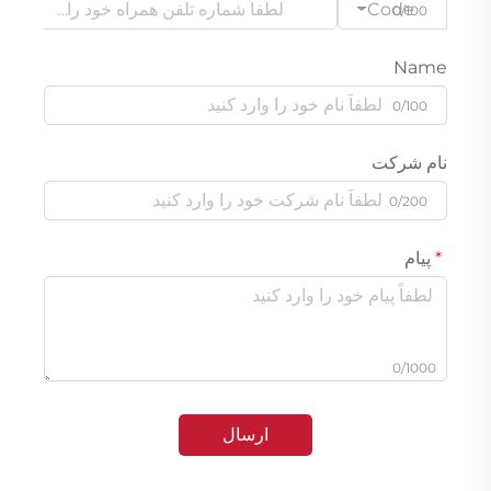
Code
0/100
Name
0/100
نام شرکت
0/200
پیام
0/1000
ارسال