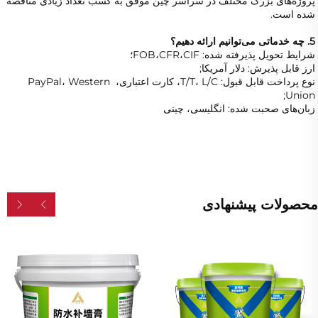
پروژه‌های بزرگ مختلف در سراسر چین موفق به کسب تعداد زیادی مناقصه 
شده است. 
5. چه خدماتی می‌توانیم ارائه دهیم؟   
شرایط تحویل پذیرفته شده: FOB،CFR،CIF؛ 
ارز قابل پذیرش: دلار آمریکا; 
نوع پرداخت قابل قبول: T/T، L/C، کارت اعتباری، PayPal، Western 
Union; 
زبان‌های صحبت شده: انگلیسی، چینی   
محصولات پیشنهادی