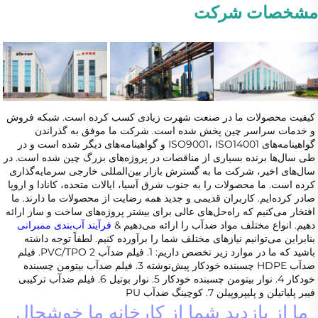
مشخصات شرکت
کیفیت محصولات ما در صنعت شهرت زیادی کسب کرده است. شبکه فروش 
و خدمات سراسر چین پخش شده است. شرکت ما موفق به گذراندن 
گواهینامه‌های ISO9001، ISO14001 و گواهینامه‌های دیگر شده است و در 
طی سال‌ها برنده بسیاری از مناقصات در پروژه‌های بزرگ چین شده است. در 
سال‌های اخیر، شرکت ما به گسترش بازار بین‌المللی خارجی سرمایه‌گذاری 
کرده است. ما محصولات را به جنوب شرق آسیا، ایالات متحده، کانادا و اروپا 
صادر کرده‌ایم. کاربران قدیمی و جدید همه رضایت از محصولات ما دارند. ما 
افتخار می‌کنیم که راه‌حل‌های عالی برای بیشتر پروژه‌های ساخت و ساز ارائه 
دهیم. انواع مختلف مواد ضدآب را ارائه می‌دهیم & 
فرآیند آب‌بندی ممبرانی 
بنابراین می‌توانیم نیازهای مختلف شما را برآورده کنیم. لطفاً توجه داشته 
باشید که ما در موارد زیر تخصص داریم: 1. فیلم ضدآب PVC/TPO 2. فیلم 
ضدآب HDPE چسبنده خودکار پیش‌نوشته 3. فیلم ضدآب بیتومن چسبنده 
خودکار 4. نوار بیتومن چسبنده خودکار 5. نوار بوتیل 6. فیلم ضدآب ترکیبی 
فیبر پلیاتیلن و پلیپروپیلن 7. کوچینگ ضدآب PU 
ما از بازدید شما از کارخانه ما خوشحال 