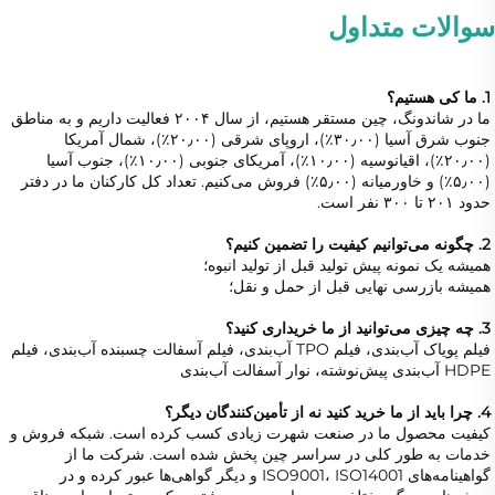
سوالات متداول
1. ما کی هستیم؟   
ما در شاندونگ، چین مستقر هستیم، از سال ۲۰۰۴ فعالیت داریم و به مناطق 
جنوب شرق آسیا (۳۰٫۰۰٪)، اروپای شرقی (۲۰٫۰۰٪)، شمال آمریکا 
(۲۰٫۰۰٪)، اقیانوسیه (۱۰٫۰۰٪)، آمریکای جنوبی (۱۰٫۰۰٪)، جنوب آسیا 
(۵٫۰۰٪) و خاورمیانه (۵٫۰۰٪) فروش می‌کنیم. تعداد کل کارکنان ما در دفتر 
حدود ۲۰۱ تا ۳۰۰ نفر است. 
2. چگونه می‌توانیم کیفیت را تضمین کنیم؟   
همیشه یک نمونه پیش تولید قبل از تولید انبوه؛   
همیشه بازرسی نهایی قبل از حمل و نقل؛   
3. چه چیزی می‌توانید از ما خریداری کنید؟   
فیلم پویاک آب‌بندی، فیلم TPO آب‌بندی، فیلم آسفالت چسبنده آب‌بندی، فیلم 
HDPE آب‌بندی پیش‌نوشته، نوار آسفالت آب‌بندی 
4. چرا باید از ما خرید کنید نه از تأمین‌کنندگان دیگر؟   
کیفیت محصول ما در صنعت شهرت زیادی کسب کرده است. شبکه فروش و 
خدمات به طور کلی در سراسر چین پخش شده است. شرکت ما از 
گواهینامه‌های ISO9001، ISO14001 و دیگر گواهی‌ها عبور کرده و در 