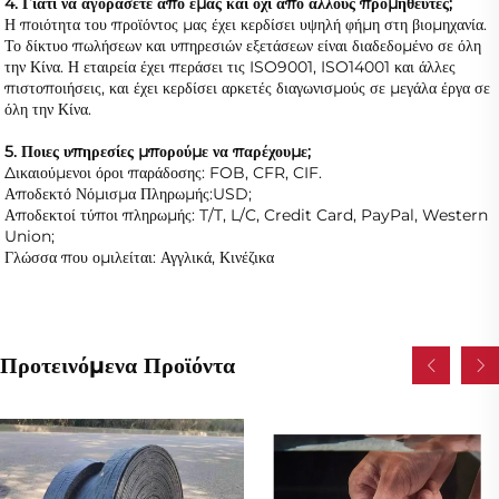
4. Γιατί να αγοράσετε από εμάς και όχι από άλλους προμηθευτές; 
Η ποιότητα του προϊόντος μας έχει κερδίσει υψηλή φήμη στη βιομηχανία. 
Το δίκτυο πωλήσεων και υπηρεσιών εξετάσεων είναι διαδεδομένο σε όλη 
την Κίνα. Η εταιρεία έχει περάσει τις ISO9001, ISO14001 και άλλες 
πιστοποιήσεις, και έχει κερδίσει αρκετές διαγωνισμούς σε μεγάλα έργα σε 
όλη την Κίνα. 
5. Ποιες υπηρεσίες μπορούμε να παρέχουμε; 
Δικαιούμενοι όροι παράδοσης: FOB, CFR, CIF. 
Αποδεκτό Νόμισμα Πληρωμής:USD; 
Αποδεκτοί τύποι πληρωμής: T/T, L/C, Credit Card, PayPal, Western 
Union; 
Γλώσσα που ομιλείται: Αγγλικά, Κινέζικα   
Προτεινόμενα Προϊόντα