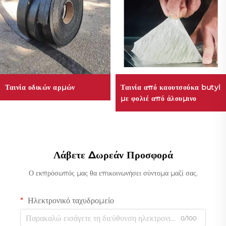
Ταινία οδικών αρμών
Ταινία από καουτσούκα butyl
με φολιέ από άλουμινο
Λάβετε Δωρεάν Προσφορά
Ο εκπρόσωπός μας θα επικοινωνήσει σύντομα μαζί σας.
Ηλεκτρονικό ταχυδρομείο
0/100