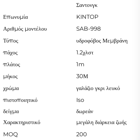
Σαντονγκ
Επωνυμία
KINTOP
Αριθμός μοντέλου
SAB-998
Τύπος
υδροφόβος Μεμβράνη
πάχος
1.2χλστ
πλάτος
1m
μήκος
30Μ
χρώμα
γαλάζιο γκρι λευκό
πιστοποιητικό
Iso
δείγμα
δωρεάν
Χαρακτηριστικό
μεγάλη διάρκεια ζωής
MOQ
200