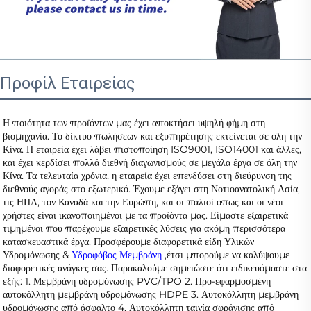
Προφίλ Εταιρείας
Η ποιότητα των προϊόντων μας έχει αποκτήσει υψηλή φήμη στη 
βιομηχανία. Το δίκτυο πωλήσεων και εξυπηρέτησης εκτείνεται σε όλη την 
Κίνα. Η εταιρεία έχει λάβει πιστοποίηση ISO9001, ISO14001 και άλλες, 
και έχει κερδίσει πολλά διεθνή διαγωνισμούς σε μεγάλα έργα σε όλη την 
Κίνα. Τα τελευταία χρόνια, η εταιρεία έχει επενδύσει στη διεύρυνση της 
διεθνούς αγοράς στο εξωτερικό. Έχουμε εξάγει στη Νοτιοανατολική Ασία, 
τις ΗΠΑ, τον Καναδά και την Ευρώπη, και οι παλιοί όπως και οι νέοι 
χρήστες είναι ικανοποιημένοι με τα προϊόντα μας. Είμαστε εξαιρετικά 
τιμημένοι που παρέχουμε εξαιρετικές λύσεις για ακόμη περισσότερα 
κατασκευαστικά έργα. Προσφέρουμε διαφορετικά είδη Υλικών 
Υδρομόνωσης & 
Υδροφόβος Μεμβράνη 
,έτσι μπορούμε να καλύψουμε 
διαφορετικές ανάγκες σας. Παρακαλούμε σημειώστε ότι ειδικευόμαστε στα 
εξής: 1. Μεμβράνη υδρομόνωσης PVC/TPO 2. Προ-εφαρμοσμένη 
αυτοκόλλητη μεμβράνη υδρομόνωσης HDPE 3. Αυτοκόλλητη μεμβράνη 
υδρομόνωσης από άσφαλτο 4. Αυτοκόλλητη ταινία σφράγισης από 