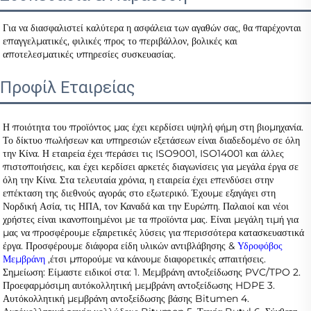
Για να διασφαλιστεί καλύτερα η ασφάλεια των αγαθών σας, θα παρέχονται 
επαγγελματικές, φιλικές προς το περιβάλλον, βολικές και 
αποτελεσματικές υπηρεσίες συσκευασίας.   
Προφίλ Εταιρείας
Η ποιότητα του προϊόντος μας έχει κερδίσει υψηλή φήμη στη βιομηχανία. 
Το δίκτυο πωλήσεων και υπηρεσιών εξετάσεων είναι διαδεδομένο σε όλη 
την Κίνα. Η εταιρεία έχει περάσει τις ISO9001, ISO14001 και άλλες 
πιστοποιήσεις, και έχει κερδίσει αρκετές διαγωνίσεις για μεγάλα έργα σε 
όλη την Κίνα. Στα τελευταία χρόνια, η εταιρεία έχει επενδύσει στην 
επέκταση της διεθνούς αγοράς στο εξωτερικό. Έχουμε εξαγάγει στη 
Νορδική Ασία, τις ΗΠΑ, τον Καναδά και την Ευρώπη. Παλαιοί και νέοι 
χρήστες είναι ικανοποιημένοι με τα προϊόντα μας. Είναι μεγάλη τιμή για 
μας να προσφέρουμε εξαιρετικές λύσεις για περισσότερα κατασκευαστικά 
έργα. Προσφέρουμε διάφορα είδη υλικών αντιβλάβησης & 
Υδροφόβος 
Μεμβράνη 
,έτσι μπορούμε να κάνουμε διαφορετικές απαιτήσεις. 
Σημείωση: Είμαστε ειδικοί στα: 1. Μεμβράνη αντοξείδωσης PVC/TPO 2. 
Προεφαρμόσιμη αυτόκολλητική μεμβράνη αντοξείδωσης HDPE 3. 
Αυτόκολλητική μεμβράνη αντοξείδωσης βάσης Bitumen 4. 