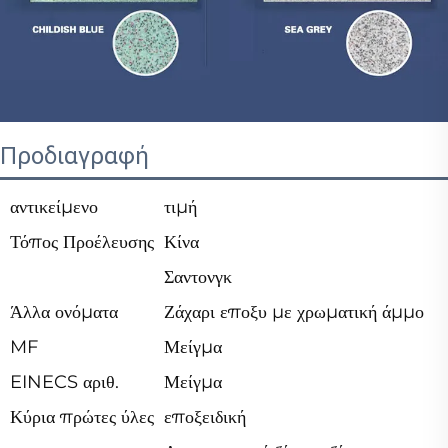
Προδιαγραφή
αντικείμενο
τιμή
Τόπος Προέλευσης
Κίνα
Σαντονγκ
Άλλα ονόματα
Ζάχαρι εποξυ με χρωματική άμμο
MF
Μείγμα
EINECS αριθ.
Μείγμα
Κύρια πρώτες ύλες
εποξειδική