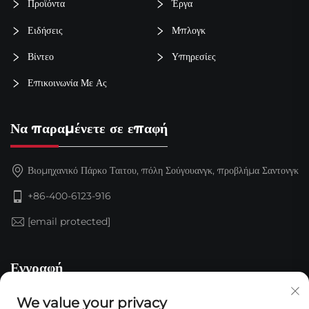
Προϊόντα
Έργα
Ειδήσεις
Μπλογκ
Βίντεο
Υπηρεσίες
Επικοινωνία Με Ας
Να παραμένετε σε επαφή
Βιομηχανικό Πάρκο Ταιτου, πόλη Σούγουανγκ, προβλήμα Σαντονγκ
+86-400-6123-916
[email protected]
Εγγραφή
We value your privacy