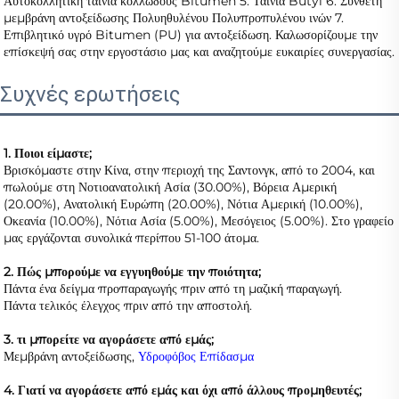
Αυτόκολλητική ταινία κολλώδους Bitumen 5. Ταινία Butyl 6. Σύνθετη 
μεμβράνη αντοξείδωσης Πολυηθυλένου Πολυπροπυλένου ινών 7. 
Επιβλητικό υγρό Bitumen (PU) για αντοξείδωση. Καλωσορίζουμε την 
επίσκεψή σας στην εργοστάσιο μας και αναζητούμε ευκαιρίες συνεργασίας. 
Συχνές ερωτήσεις
1. Ποιοι είμαστε; 
Βρισκόμαστε στην Κίνα, στην περιοχή της Σαντονγκ, από το 2004, και 
πωλούμε στη Νοτιοανατολική Ασία (30.00%), Βόρεια Αμερική 
(20.00%), Ανατολική Ευρώπη (20.00%), Νότια Αμερική (10.00%), 
Οκεανία (10.00%), Νότια Ασία (5.00%), Μεσόγειος (5.00%). Στο γραφείο 
μας εργάζονται συνολικά περίπου 51-100 άτομα. 
2. Πώς μπορούμε να εγγυηθούμε την ποιότητα; 
Πάντα ένα δείγμα προπαραγωγής πριν από τη μαζική παραγωγή. 
Πάντα τελικός έλεγχος πριν από την αποστολή. 
3. τι μπορείτε να αγοράσετε από εμάς;   
Μεμβράνη αντοξείδωσης, 
Υδροφόβος Επίδασμα 
4. Γιατί να αγοράσετε από εμάς και όχι από άλλους προμηθευτές; 