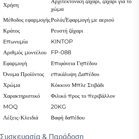
Αρχιτεκτονική ζάχαρι, ζάχαρι για το
Χρήση
χώμα
Μέθοδος εφαρμογής
Ρολόι/Εφαρμογή με αεριού
Κράτος
Ρευστή ζάχαρι
Επωνυμία
KINTOP
Αριθμός μοντέλου
FP-088
Εφαρμογή
Επιφάνεια Γηπέδου
Όνομα Προϊόντος
επικάλυψη Δαπέδου
Χρώμα
Κόκκινο Μπλε Στιβάδι
Χαρακτηριστικό
Φιλικό προς το περιβάλλον
MOQ
20KG
Λέξεις-Κλειδιά
Βαφή δαπέδου
Συσκευασία & Παράδοση