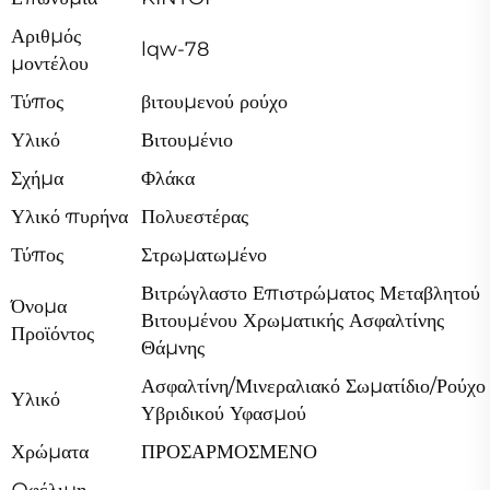
Αριθμός
lqw-78
μοντέλου
Τύπος
βιτουμενού ρούχο
Υλικό
Βιτουμένιο
Σχήμα
Φλάκα
Υλικό πυρήνα
Πολυεστέρας
Τύπος
Στρωματωμένο
Βιτρώγλαστο Επιστρώματος Μεταβλητού
Όνομα
Βιτουμένου Χρωματικής Ασφαλτίνης
Προϊόντος
Θάμνης
Ασφαλτίνη/Μινεραλιακό Σωματίδιο/Ρούχο
Υλικό
Υβριδικού Υφασμού
Χρώματα
ΠΡΟΣΑΡΜΟΣΜΕΝΟ
Ωφέλιμη