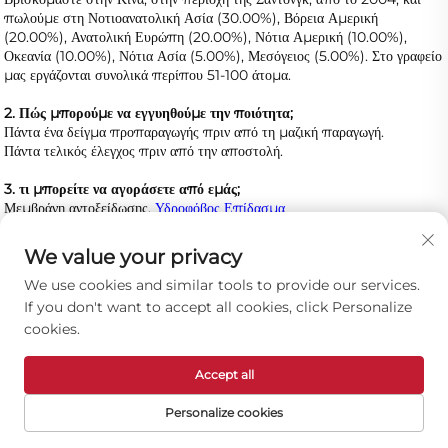
πωλούμε στη Νοτιοανατολική Ασία (30.00%), Βόρεια Αμερική 
(20.00%), Ανατολική Ευρώπη (20.00%), Νότια Αμερική (10.00%), 
Οκεανία (10.00%), Νότια Ασία (5.00%), Μεσόγειος (5.00%). Στο γραφείο 
μας εργάζονται συνολικά περίπου 51-100 άτομα. 
2. Πώς μπορούμε να εγγυηθούμε την ποιότητα; 
Πάντα ένα δείγμα προπαραγωγής πριν από τη μαζική παραγωγή. 
Πάντα τελικός έλεγχος πριν από την αποστολή. 
3. τι μπορείτε να αγοράσετε από εμάς;   
Μεμβράνη αντοξείδωσης, 
Υδροφόβος Επίδασμα 
4. Γιατί να αγοράσετε από εμάς και όχι από άλλους προμηθευτές; 
We value your privacy
Η ποιότητα του προϊόντος μας έχει κερδίσει υψηλή φήμη στη βιομηχανία. 
Το δίκτυο πωλήσεων και υπηρεσιών εξετάσεων είναι διαδεδομένο σε όλη 
We use cookies and similar tools to provide our services.
την Κίνα. Η εταιρεία έχει περάσει τις ISO9001, ISO14001 και άλλες 
If you don't want to accept all cookies, click Personalize
πιστοποιήσεις, και έχει κερδίσει αρκετές διαγωνισμούς σε μεγάλα έργα σε 
cookies.
όλη την Κίνα. 
Accept all
5. Ποιες υπηρεσίες μπορούμε να παρέχουμε; 
Δικαιούμενοι όροι παράδοσης: FOB, CFR, CIF. 
Personalize cookies
Αποδεκτό Νόμισμα Πληρωμής:USD; 
Αποδεκτοί τύποι πληρωμής: T/T, L/C, Credit Card, PayPal, Western 