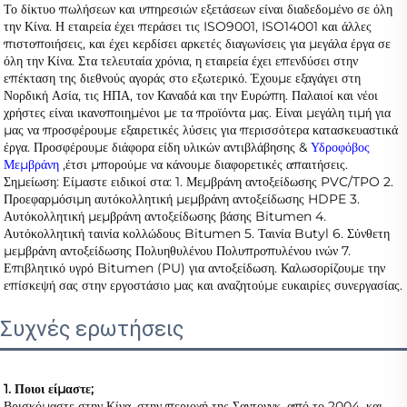
Το δίκτυο πωλήσεων και υπηρεσιών εξετάσεων είναι διαδεδομένο σε όλη 
την Κίνα. Η εταιρεία έχει περάσει τις ISO9001, ISO14001 και άλλες 
πιστοποιήσεις, και έχει κερδίσει αρκετές διαγωνίσεις για μεγάλα έργα σε 
όλη την Κίνα. Στα τελευταία χρόνια, η εταιρεία έχει επενδύσει στην 
επέκταση της διεθνούς αγοράς στο εξωτερικό. Έχουμε εξαγάγει στη 
Νορδική Ασία, τις ΗΠΑ, τον Καναδά και την Ευρώπη. Παλαιοί και νέοι 
χρήστες είναι ικανοποιημένοι με τα προϊόντα μας. Είναι μεγάλη τιμή για 
μας να προσφέρουμε εξαιρετικές λύσεις για περισσότερα κατασκευαστικά 
έργα. Προσφέρουμε διάφορα είδη υλικών αντιβλάβησης & 
Υδροφόβος 
Μεμβράνη 
,έτσι μπορούμε να κάνουμε διαφορετικές απαιτήσεις. 
Σημείωση: Είμαστε ειδικοί στα: 1. Μεμβράνη αντοξείδωσης PVC/TPO 2. 
Προεφαρμόσιμη αυτόκολλητική μεμβράνη αντοξείδωσης HDPE 3. 
Αυτόκολλητική μεμβράνη αντοξείδωσης βάσης Bitumen 4. 
Αυτόκολλητική ταινία κολλώδους Bitumen 5. Ταινία Butyl 6. Σύνθετη 
μεμβράνη αντοξείδωσης Πολυηθυλένου Πολυπροπυλένου ινών 7. 
Επιβλητικό υγρό Bitumen (PU) για αντοξείδωση. Καλωσορίζουμε την 
επίσκεψή σας στην εργοστάσιο μας και αναζητούμε ευκαιρίες συνεργασίας. 
Συχνές ερωτήσεις
1. Ποιοι είμαστε; 
Βρισκόμαστε στην Κίνα, στην περιοχή της Σαντονγκ, από το 2004, και 