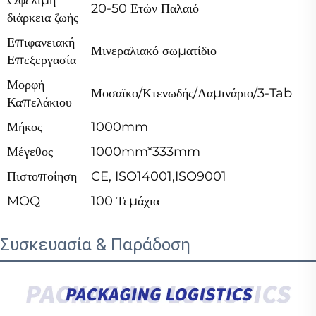
20-50 Ετών Παλαιό
διάρκεια ζωής
Επιφανειακή
Μινεραλιακό σωματίδιο
Επεξεργασία
Μορφή
Μοσαϊκο/Κτενωδής/Λαμινάριο/3-Tab
Καπελάκιου
Μήκος
1000mm
Μέγεθος
1000mm*333mm
Πιστοποίηση
CE, ISO14001,ISO9001
MOQ
100 Τεμάχια
Συσκευασία & Παράδοση