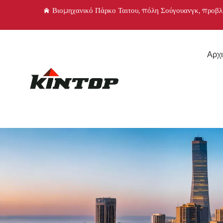
Βιομηχανικό Πάρκο Ταιτου, πόλη Σούγουανγκ, προβ
Αρχι