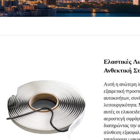
Ελαστικές Λ
Ανθεκτική Στ
Αυτή η ανώτερη 
εξαιρετική προστ
αυτοκινήτων, συν
λειτουργικότητα.
αυτές οι ελικοειδ
αεροστεγή σφράγι
διατηρώντας την 
σύνθεση εξασφαλί
ταυτόχρονα μακρά