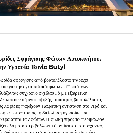
ωρίδες Σφράγισης Φώτων Αυτοκινήτου,
ην Υγρασία Ταινία Butyl
λωρίδα σφράγισης από βουτυλέλαστο παρέχει
ασία για την εγκατάσταση φώτων μπροστινών
δυάζοντας σύγχρονο σχεδιασμό με εξαιρετική
 Με κατασκευή από υψηλής ποιότητας βουτυλέλαστο,
είς λωρίδες παρέχουν εξαιρετική αντίσταση στο νερό και
ση, αποτρέποντας τη διείσδυση υγρασίας και
ακεραιότητα των φώτων. Η φιλική προς το περιβάλλον
ζει ελάχιστο περιβαλλοντικό αντίκτυπο, παρέχοντας
ς διάρκειας αντοχή σε διάφορες καιρικές συνθήκες.