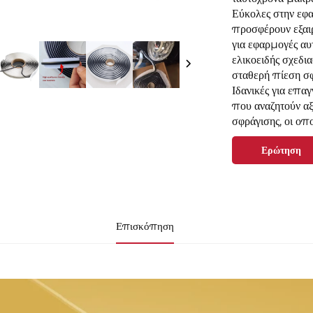
Εύκολες στην εφα
προσφέρουν εξαιρ
για εφαρμογές α
ελικοειδής σχεδι
σταθερή πίεση σ
Ιδανικές για επα
που αναζητούν αξ
σφράγισης, οι οπ
Ερώτηση
Επισκόπηση