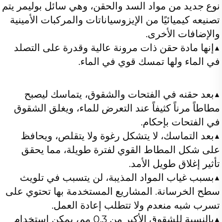
نوع جديد من مواد السد والحقن، وهي سائل ب
تصنيعه كيميائيًا من الإيزوسياناتات والمركبات الأمينية 
والإضافات الأخرى. 
▲
إنها مادة حقن ذات مرونة عالية وقدرة على التصلد 
في الماء ولها تمسك قوي في الماء. 
▲
بعد حقنه في الفتحات والشقوق، يتماسك ليصبح 
مطاطاً مرناً كثيفاً عند التعرض للماء، ويغلق الشقوق 
في الفتحات بإحكام. 
▲بعد التماسك، لا يتشكل رغوة ولا يتقلص، ويحافظ 
على شكل المطاط القوي لفترة طويلة، مما يحقق 
تأثير إغلاق طويل الأمد. 
▲بسبب غياب المواد المذيبة، لن يتسبب في تلويث 
سطح الخرسانة. المشاريع المستخدمة بها تحتوي على 
تسرب شبه منعدم ولا تتطلب إعادة العمل. 
▲بالنسبة للشقوق الأكبر من 0.3 مم، يمكن استخدام 