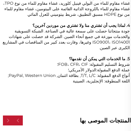
غشاء مقاوم للماء من البولي فينيل كلوريد، غشاء مقاوم للماء من نوع TPO، 
غشاء مقاوم للماء باللزوجة الذاتية القائمة على البيتومين، غشاء مقاوم للماء 
من نوع HDPE مسبق التطبيق، شريط بيتوميني للعزل المائي 
4. لماذا يجب أن تشتري منا ولا تشتري من موردين آخرين؟ 
جودة منتجاتنا حصلت على سمعة عالية في الصناعة. الشبكة التسويقية 
والخدمات موزعة في جميع أنحاء الصين. الشركة قد حصلت على شهادات 
ISO9001، ISO14001 وغيرها، وفازت بعدد كبير من المناقصات في المشاريع 
الكبرى عبر الصين. 
5. ما الخدمات التي يمكن أن نقدمها؟ 
شروط التسليم المقبولة: FOB، CFR، CIF؛ 
عملة الدفع المقبولة:الدولار الأمريكي؛ 
أنواع الدفع المقبولة: T/T, L/C, بطاقة ائتمان, PayPal, Western Union; 
اللغة المنطوقة: الإنجليزية، الصينية   
المنتجات الموصى بها